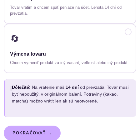
Tovar vrátim a chcem späť peniaze na účet. Lehota 14 dní od
prevzatia.
🔄
Výmena tovaru
Chcem vymeniť produkt za iný variant, veľkosť alebo iný produkt.
Dôležité:
Na vrátenie máš
14 dní
od prevzatia. Tovar musí
ℹ️
byť nepoužitý, v originálnom balení. Potraviny (kakao,
matcha) možno vrátiť len ak sú neotvorené.
POKRAČOVAŤ →