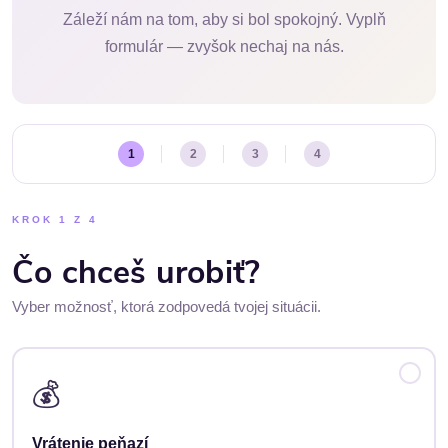
Záleží nám na tom, aby si bol spokojný. Vyplň
formulár — zvyšok nechaj na nás.
1
2
3
4
KROK 1 Z 4
Čo chceš urobiť?
Vyber možnosť, ktorá zodpovedá tvojej situácii.
💰
Vrátenie peňazí