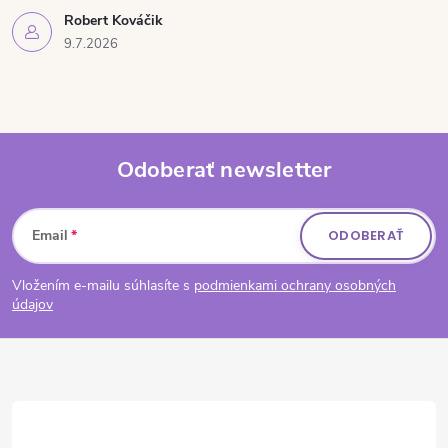
Robert Kováčik
9.7.2026
Odoberať newsletter
Zápätie
Email
ODOBERAŤ
Vložením e-mailu súhlasíte s
podmienkami ochrany osobných
údajov