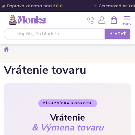
🌿 Doprava zdarma nad
60 €
✨ Ceremoniálne ka
Prejsť na obsah
NÁKUPNÝ
HĽADAŤ
Domov
Vrátenie tovaru
ZÁKAZNÍCKA PODPORA
Vrátenie
& Výmena tovaru