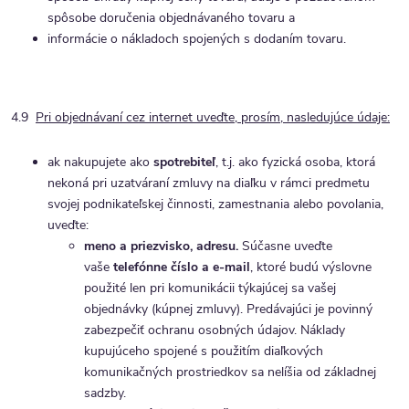
spôsobe doručenia objednávaného tovaru a
informácie o nákladoch spojených s dodaním tovaru.
4.9
Pri objednávaní cez internet uveďte, prosím, nasledujúce údaje:
ak nakupujete ako
spotrebiteľ
, t.j. ako fyzická osoba, ktorá
nekoná pri uzatváraní zmluvy na diaľku v rámci predmetu
svojej podnikateľskej činnosti, zamestnania alebo povolania,
uveďte:
meno a priezvisko, adresu.
Súčasne uveďte
vaše
telefónne číslo a e-mail
, ktoré budú výslovne
použité len pri komunikácii týkajúcej sa vašej
objednávky (kúpnej zmluvy). Predávajúci je povinný
zabezpečiť ochranu osobných údajov. Náklady
kupujúceho spojené s použitím diaľkových
komunikačných prostriedkov sa nelíšia od základnej
sadzby.