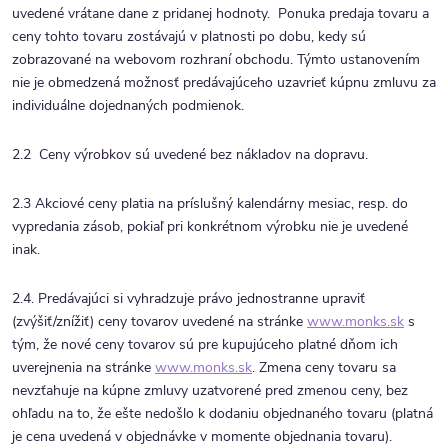
uvedené vrátane dane z pridanej hodnoty. Ponuka predaja tovaru a
ceny tohto tovaru zostávajú v platnosti po dobu, kedy sú
zobrazované na webovom rozhraní obchodu. Týmto ustanovením
nie je obmedzená možnosť predávajúceho uzavrieť kúpnu zmluvu za
individuálne dojednaných podmienok.
2.2 Ceny výrobkov sú uvedené bez nákladov na dopravu.
2.3 Akciové ceny platia na príslušný kalendárny mesiac, resp. do
vypredania zásob, pokiaľ pri konkrétnom výrobku nie je uvedené
inak.
2.4. Predávajúci si vyhradzuje právo jednostranne upraviť
(zvýšiť/znížiť) ceny tovarov uvedené na stránke
www.monks.sk
s
tým, že nové ceny tovarov sú pre kupujúceho platné dňom ich
uverejnenia na stránke
www.monks.sk
. Zmena ceny tovaru sa
nevzťahuje na kúpne zmluvy uzatvorené pred zmenou ceny, bez
ohľadu na to, že ešte nedošlo k dodaniu objednaného tovaru (platná
je cena uvedená v objednávke v momente objednania tovaru).