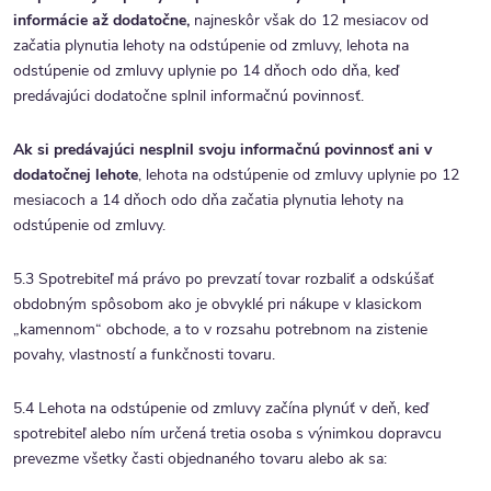
informácie až dodatočne,
najneskôr však do 12 mesiacov od
začatia plynutia lehoty na odstúpenie od zmluvy, lehota na
odstúpenie od zmluvy uplynie po 14 dňoch odo dňa, keď
predávajúci dodatočne splnil informačnú povinnosť.
Ak si predávajúci nesplnil svoju informačnú povinnosť ani v
dodatočnej lehote
, lehota na odstúpenie od zmluvy uplynie po 12
mesiacoch a 14 dňoch odo dňa začatia plynutia lehoty na
odstúpenie od zmluvy.
5.3 Spotrebiteľ má právo po prevzatí tovar rozbaliť a odskúšať
obdobným spôsobom ako je obvyklé pri nákupe v klasickom
„kamennom“ obchode, a to v rozsahu potrebnom na zistenie
povahy, vlastností a funkčnosti tovaru.
5.4 Lehota na odstúpenie od zmluvy začína plynúť v deň, keď
spotrebiteľ alebo ním určená tretia osoba s výnimkou dopravcu
prevezme všetky časti objednaného tovaru alebo ak sa: