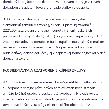
doručený kupujúcemu doklad o prevzatí tovaru, ktorý je zároveň
dokladom o zaplatení tovaru v prípade platby na dobierku.
3.8 Kupujúci súhlasí s tým, že predávajúci môže vystaviť
elektronickú faktúru v zmysle §71 ods. 1 písm. b) zákona č.
222/2004 Z.z. o dani z pridanej hodnoty v znení neskorších
predpisov. Daňový doklad (faktúra) s vyčíslením kúpnej ceny a DPH,
vrátane nákladov na doručenie bude kupujúcemu zaslaný e-mailom
najneskôr v deň doručenia tovaru. Na požiadanie kupujúceho mu
bude daňový doklad doručený aj v papierovej forme najneskôr v deň
doručenia tovaru.
IV.
OBJEDNÁVKA A UZATVORENIE KÚPNEJ ZMLUVY
4.1 Informácie o tovare uvedené v katalógu elektronického obchodu
sú čerpané z verejne prístupných zdrojov, oficiálnych stránok
a môžu byť tiež osobitne poskytnuté výrobcom. Prevádzkovateľ
internetového obchodu si vyhradzuje právo na zmenu informácií o
tovare uvedených v katalógu elektronického obchodu bez