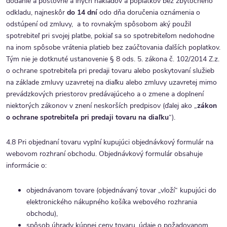
dodanie a poštovné a iných nákladov a poplatkov bez zbytočného
odkladu, najneskôr
do 14 dní
odo dňa doručenia oznámenia o
odstúpení od zmluvy, a to rovnakým spôsobom aký použil
spotrebiteľ pri svojej platbe, pokiaľ sa so spotrebiteľom nedohodne
na inom spôsobe vrátenia platieb bez zaúčtovania ďalších poplatkov.
Tým nie je dotknuté ustanovenie § 8 ods. 5. zákona č. 102/2014 Z.z.
o ochrane spotrebiteľa pri predaji tovaru alebo poskytovaní služieb
na základe zmluvy uzavretej na diaľku alebo zmluvy uzavretej mimo
prevádzkových priestorov predávajúceho a o zmene a doplnení
niektorých zákonov v znení neskorších predpisov (ďalej ako „
zákon
o ochrane spotrebiteľa pri predaji tovaru na diaľku
“).
4.8 Pri objednaní tovaru vyplní kupujúci objednávkový formulár na
webovom rozhraní obchodu. Objednávkový formulár obsahuje
informácie o:
objednávanom tovare (objednávaný tovar „vloží“ kupujúci do
elektronického nákupného košíka webového rozhrania
obchodu),
spôsob úhrady kúpnej ceny tovaru, údaje o požadovanom