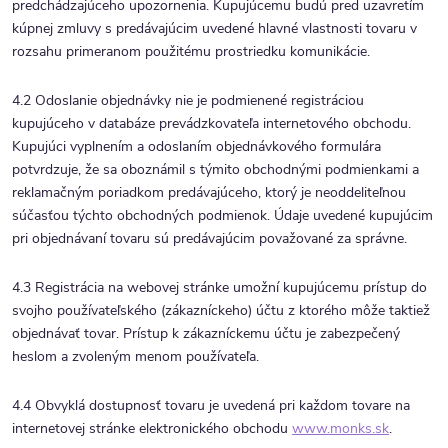
predchádzajúceho upozornenia. Kupujúcemu budú pred uzavretím
kúpnej zmluvy s predávajúcim uvedené hlavné vlastnosti tovaru v
rozsahu primeranom použitému prostriedku komunikácie.
4.2 Odoslanie objednávky nie je podmienené registráciou
kupujúceho v databáze prevádzkovateľa internetového obchodu.
Kupujúci vyplnením a odoslaním objednávkového formulára
potvrdzuje, že sa oboznámil s týmito obchodnými podmienkami a
reklamačným poriadkom predávajúceho, ktorý je neoddeliteľnou
súčasťou týchto obchodných podmienok. Údaje uvedené kupujúcim
pri objednávaní tovaru sú predávajúcim považované za správne.
4.3 Registrácia na webovej stránke umožní kupujúcemu prístup do
svojho používateľského (zákazníckeho) účtu z ktorého môže taktiež
objednávať tovar. Prístup k zákazníckemu účtu je zabezpečený
heslom a zvoleným menom používateľa.
4.4 Obvyklá dostupnosť tovaru je uvedená pri každom tovare na
internetovej stránke elektronického obchodu
www.monks.sk
.