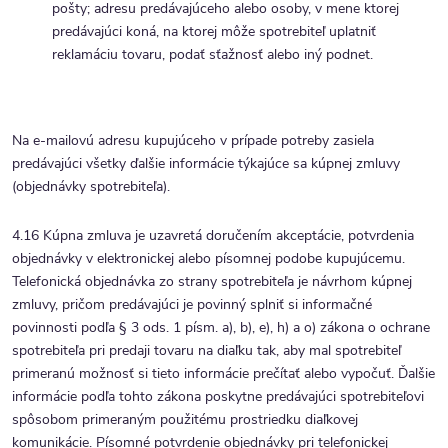
pošty; adresu predávajúceho alebo osoby, v mene ktorej
predávajúci koná, na ktorej môže spotrebiteľ uplatniť
reklamáciu tovaru, podať sťažnosť alebo iný podnet.
Na e-mailovú adresu kupujúceho v prípade potreby zasiela
predávajúci všetky ďalšie informácie týkajúce sa kúpnej zmluvy
(objednávky spotrebiteľa).
4.16 Kúpna zmluva je uzavretá doručením akceptácie, potvrdenia
objednávky v elektronickej alebo písomnej podobe kupujúcemu.
Telefonická objednávka zo strany spotrebiteľa je návrhom kúpnej
zmluvy, pričom predávajúci je povinný splniť si informačné
povinnosti podľa § 3 ods. 1 písm. a), b), e), h) a o) zákona o ochrane
spotrebiteľa pri predaji tovaru na diaľku tak, aby mal spotrebiteľ
primeranú možnosť si tieto informácie prečítať alebo vypočuť. Ďalšie
informácie podľa tohto zákona poskytne predávajúci spotrebiteľovi
spôsobom primeraným použitému prostriedku diaľkovej
komunikácie. Písomné potvrdenie objednávky pri telefonickej