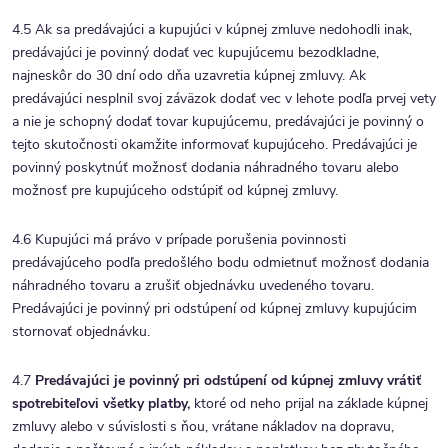
4.5 Ak sa predávajúci a kupujúci v kúpnej zmluve nedohodli inak,
predávajúci je povinný dodať vec kupujúcemu bezodkladne,
najneskôr do 30 dní odo dňa uzavretia kúpnej zmluvy. Ak
predávajúci nesplnil svoj záväzok dodať vec v lehote podľa prvej vety
a nie je schopný dodať tovar kupujúcemu, predávajúci je povinný o
tejto skutočnosti okamžite informovať kupujúceho. Predávajúci je
povinný poskytnúť možnosť dodania náhradného tovaru alebo
možnosť pre kupujúceho odstúpiť od kúpnej zmluvy.
4.6 Kupujúci má právo v prípade porušenia povinnosti
predávajúceho podľa predošlého bodu odmietnuť možnosť dodania
náhradného tovaru a zrušiť objednávku uvedeného tovaru.
Predávajúci je povinný pri odstúpení od kúpnej zmluvy kupujúcim
stornovať objednávku.
4.7
Predávajúci je povinný pri odstúpení od kúpnej zmluvy vrátiť
spotrebiteľovi všetky platby,
ktoré od neho prijal na základe kúpnej
zmluvy alebo v súvislosti s ňou, vrátane nákladov na dopravu,