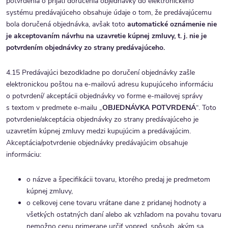
potvrdenia o prijatí doručenia objednávky do elektronického
systému predávajúceho obsahuje údaje o tom, že predávajúcemu
bola doručená objednávka, avšak toto
automatické oznámenie
nie
je akceptovaním návrhu na uzavretie kúpnej zmluvy, t. j. nie je
potvrdením objednávky zo strany predávajúceho.
4.15 Predávajúci bezodkladne po doručení objednávky zašle
elektronickou poštou na e-mailovú adresu kupujúceho informáciu
o potvrdení/ akceptácii objednávky vo forme e-mailovej správy
s textom v predmete e-mailu „
OBJEDNÁVKA POTVRDENÁ
“. Toto
potvrdenie/akceptácia objednávky zo strany predávajúceho je
uzavretím kúpnej zmluvy medzi kupujúcim a predávajúcim.
Akceptácia/potvrdenie objednávky predávajúcim obsahuje
informáciu:
o názve a špecifikácii tovaru, ktorého predaj je predmetom
kúpnej zmluvy,
o celkovej cene tovaru vrátane dane z pridanej hodnoty a
všetkých ostatných daní alebo ak vzhľadom na povahu tovaru
nemožno cenu primerane určiť vopred, spôsob, akým sa