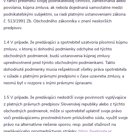
v rámci predmetu svojej podnikateľskej činnosti, zamestnania alebo
povolania, kúpna zmluva, ak nebola dojednaná samostatne medzi
podnikateľskými subjektmi, sa riadi platnými ustanoveniami zákona
č. 513/1991 Zb. Obchodného zákonníka v znení neskorších
predpisov.
1.4 V prípade, že predávajúci a spotrebiteľ uzatvoria písomnú kúpnu
zmluvu, v ktorej si dohodnú podmienky odchylne od týchto
obchodných podmienok, budú ustanovenia kúpnej zmluvy
uprednostnené pred týmito obchodnými podmienkami. Takto
dohodnuté podmienky musia rešpektovať všetky práva spotrebiteľa
v súlade s platnými právnymi predpismi v čase uzavretia zmluvy, a
nesmú byť v rozpore s inými právnymi úpravami.
1.5 V prípade, že predávajúci nedodrží svoje povinnosti vyplývajúce
z platných právnych predpisov Slovenskej republiky alebo z týchto
obchodných podmienok, môže si spotrebiteľ uplatniť svoje právo
voči predávajúcemu prostredníctvom príslušného súdu, využiť svoje
právo na alternatívne riešenie sporov, resp. podať sťažnosť na
predávajúceho prostredníctvom stránky:
https://webgate.ec.