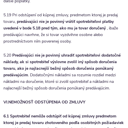
ďalšie poplatky.
5.19 Pri odstúpení od kúpnej zmluvy, predmetom ktorej je predaj
tovaru,
predávajúci nie je povinný vrátiť spotrebiteľovi platby
uvedené v bode 5.18 pred tým, ako mu je tovar doručený
, ibaže
predávajúci navrhne, že si tovar vyzdvihne osobne alebo
prostredníctvom ním poverenej osoby.
5.20
Predávajúci nie je povinný uhradiť spotrebiteľovi dodatočné
náklady, ak si spotrebiteľ výslovne zvolil iný spôsob doručenia
tovaru, ako je najlacnejší bežný spôsob doručenia ponúkaný
predávajúcim
. Dodatočnými nákladmi sa rozumie rozdiel medzi
nákladmi na doručenie, ktoré si zvolil spotrebiteľ a nákladmi na
najlacnejší bežný spôsob doručenia ponúkaný predávajúcim.
VI.NEMOŽNOSŤ ODSTÚPENIA OD ZMLUVY
6.1 Spotrebiteľ nemôže odstúpiť od kúpnej zmluvy predmetom
ktorej je predaj tovaru zhotoveného podľa osobitných požiadaviek