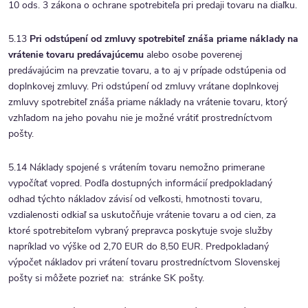
10 ods. 3 zákona o ochrane spotrebiteľa pri predaji tovaru na diaľku.
5.13
Pri odstúpení od zmluvy spotrebiteľ znáša priame náklady na
vrátenie tovaru predávajúcemu
alebo osobe poverenej
predávajúcim na prevzatie tovaru, a to aj v prípade odstúpenia od
doplnkovej zmluvy. Pri odstúpení od zmluvy vrátane doplnkovej
zmluvy spotrebiteľ znáša priame náklady na vrátenie tovaru, ktorý
vzhľadom na jeho povahu nie je možné vrátiť prostredníctvom
pošty.
5.14 Náklady spojené s vrátením tovaru nemožno primerane
vypočítať vopred. Podľa dostupných informácií predpokladaný
odhad týchto nákladov závisí od veľkosti, hmotnosti tovaru,
vzdialenosti odkiaľ sa uskutočňuje vrátenie tovaru a od cien, za
ktoré spotrebiteľom vybraný prepravca poskytuje svoje služby
napríklad vo výške od 2,70 EUR do 8,50 EUR. Predpokladaný
výpočet nákladov pri vrátení tovaru prostredníctvom Slovenskej
pošty si môžete pozrieť na: stránke SK pošty.