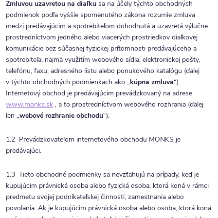
Zmluvou uzavretou na diaľku
sa na účely týchto obchodných
podmienok podľa vyššie spomenutého zákona rozumie zmluva
medzi predávajúcim a spotrebiteľom dohodnutá a uzavretá výlučne
prostredníctvom jedného alebo viacerých prostriedkov diaľkovej
komunikácie bez súčasnej fyzickej prítomnosti predávajúceho a
spotrebiteľa, najmä využitím webového sídla, elektronickej pošty,
telefónu, faxu, adresného listu alebo ponukového katalógu (ďalej
v týchto obchodných podmienkach ako „
kúpna zmluva
“).
Internetový obchod je predávajúcim prevádzkovaný na adrese
www.monks.sk
, a to prostredníctvom webového rozhrania (ďalej
len „
webové rozhranie obchodu
“).
1.2 Prevádzkovateľom internetového obchodu MONKS je
predávajúci.
1.3 Tieto obchodné podmienky sa nevzťahujú na prípady, keď je
kupujúcim právnická osoba alebo fyzická osoba, ktorá koná v rámci
predmetu svojej podnikateľskej činnosti, zamestnania alebo
povolania. Ak je kupujúcim právnická osoba alebo osoba, ktorá koná