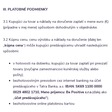
III. PLATOBNÉ PODMIENKY
3.1 Kupujúci za tovar a náklady na doručenie zaplatí v mene euro (€)
(prípadne v inej mene) spôsobom dohodnutým v objednávke.
3.2 Kúpnu cenu, cenu výrobku a náklady na doručenie (ďalej len
„
kúpna cena
“) môže kupujúci predávajúcemu uhradiť nasledujúcimi
spôsobmi:
v hotovosti na dobierku, kupujúci za tovar zaplatí pri prevzatí
tovaru (zvyčajne zamestnancovi kuriérskej služby alebo
pošty);
bezhotovostným prevodom cez internet banking na účet
predávajúceho v Tatra Banka, a.s.
IBAN: SK69 1100 0000
0029 4802 1710, Meno príjemcu: Be Positive s.r.o.
(ďalej ako
„
účet predávajúceho“
);
bezhotovostne online platobnou kartou