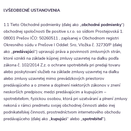
I.
VŠEOBECNÉ USTANOVENIA
1.1 Tieto Obchodné podmienky (ďalej ako „
obchodné podmienky
“)
obchodnej spoločnosti Be positive s.r.o. so sídlom Prostejovská 1.
08001 Prešov IČO: 50260511 , zapísanej v Obchodnom registri
Okresného súdu v Prešove I Oddiel: Sro, Vložka č. 32730/P (ďalej
ako „
predávajúci
“) upravujú práva a povinnosti zmluvných strán,
ktoré vznikli na základe kúpnej zmluvy uzavretej na diaľku podľa
zákona č. 102/2014 Z.z. o ochrane spotrebiteľa pri predaji tovaru
alebo poskytovaní služieb na základe zmluvy uzavretej na diaľku
alebo zmluvy uzavretej mimo prevádzkových priestorov
predávajúceho a o zmene a doplnení niektorých zákonov v znení
neskorších predpisov, medzi predávajúcim a kupujúcim –
spotrebiteľom, fyzickou osobou, ktorá pri uzatváraní a plnení zmluvy
nekoná v rámci predmetu svojej obchodnej činnosti alebo inej
podnikateľskej činnosti, prostredníctvom internetového obchodu
predávajúceho (ďalej ako „
kupujúci
“ alebo „
spotrebiteľ
“).