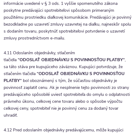
informácie uvedené v § 3 ods. 1 vyššie spomenutého zákona
poskytne predávajúci spotrebiteľovi spôsobom primeraným
použitému prostriedku diaľkovej komunikácie. Predávajúci je povinný
bezodkladne po uzavretí zmluvy uzavretej na diaľku, najneskôr spolu
s dodaním tovaru, poskytnúť spotrebiteľovi potvrdenie o uzavretí
zmluvy prostredníctvom e-mailu.
4.11 Odoslaním objednávky, stlačením
tlačidla
“ODOSLAŤ
OBJEDNÁVKU S POVINNOSŤOU PLATBY“
,
sa táto stáva pre kupujúceho záväznou. Kupujúci potvrdzuje, že
stlačením tlačidla
“ODOSLAŤ
OBJEDNÁVKU S POVINNOSŤOU
PLATBY
“
bol oboznámený s tým, že súčasťou objednávky je
povinnosť zaplatiť cenu. Ak je nesplnenie tejto povinnosti zo strany
predávajúceho spôsobilé uviesť spotrebiteľa do omylu o odplatnosti
právneho úkonu, celkovej cene tovaru alebo o spôsobe výpočtu
celkovej ceny, spotrebiteľ nie je povinný cenu za dodaný tovar
uhradiť.
4.12 Pred odoslaním objednávky predávajúcemu, môže kupujúci