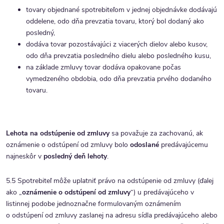
tovary objednané spotrebiteľom v jednej objednávke dodávajú
oddelene, odo dňa prevzatia tovaru, ktorý bol dodaný ako
posledný,
dodáva tovar pozostávajúci z viacerých dielov alebo kusov,
odo dňa prevzatia posledného dielu alebo posledného kusu,
na základe zmluvy tovar dodáva opakovane počas
vymedzeného obdobia, odo dňa prevzatia prvého dodaného
tovaru.
Lehota na odstúpenie od zmluvy
sa považuje za zachovanú, ak
oznámenie o odstúpení od zmluvy bolo
odoslané
predávajúcemu
najneskôr v
posledný deň lehoty
.
5.5 Spotrebiteľ môže uplatniť právo na odstúpenie od zmluvy (ďalej
ako „
oznámenie o odstúpení od zmluvy
“) u predávajúceho v
listinnej podobe jednoznačne formulovaným oznámením
o odstúpení od zmluvy zaslanej na adresu sídla predávajúceho alebo