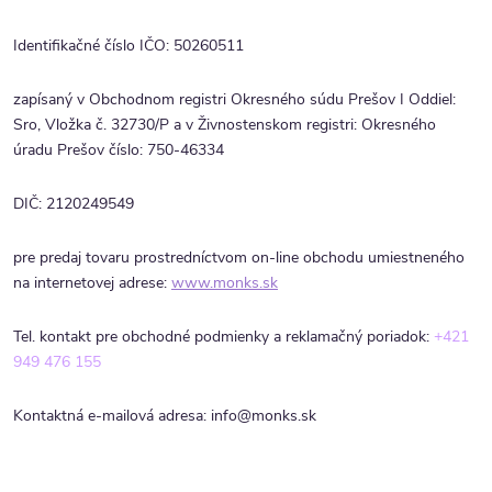
Identifikačné číslo IČO: 50260511
zapísaný v Obchodnom registri Okresného súdu Prešov I Oddiel:
Sro, Vložka č. 32730/P a v Živnostenskom registri: Okresného
úradu Prešov číslo: 750-46334
DIČ: 2120249549
pre predaj tovaru prostredníctvom on-line obchodu umiestneného
na internetovej adrese:
www.monks.sk
Tel. kontakt pre obchodné podmienky a reklamačný poriadok:
+421
949 476 155
Kontaktná e-mailová adresa: info@monks.sk