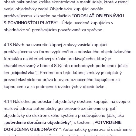
obsah nákupného košíka skontrolovať a meniť údaje, ktoré v rámci
svojej objednávky zadal. Objednávku kupujúci odošle
predávajúcemu kliknutím na tlačidlo
“ODOSLAŤ
OBJEDNÁVKU
S POVINNOSŤOU PLATBY“
. Údaje uvedené kupujúcim v
objednávke sú predávajúcim považované za správne.
4.13 Návrh na uzavretie kúpnej zmluvy zasiela kupujúci
predávajúcemu vo forme vyplneného a odoslaného objednávkového
formulára na internetovej stránke predávajúceho, ktorý je
charakterizovaný v bode 4.8 týchto obchodných podmienok (ďalej
len „
objednávka
“). Predmetom tejto kúpnej zmluvy je odplatný
prevod vlastníckeho práva k tovaru označeného kupujúcim za
kúpnu cenu a za podmienok uvedených v objednávke.
4.14 Následne po odoslaní objednávky dostane kupujúci na svoju e-
mailovú adresu automaticky generované oznámenie o prijatí
objednávky do elektronického systému predávajúceho (ďalej ako
„
potvrdenie doručenia objednávky
“) s textom: „
POTVRDENIE
DORUČENIA OBJEDNÁVKY
“. Automaticky generované oznámenie