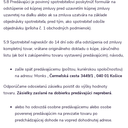
5.8 Predávajúci je povinný spotrebiteľovi poskytnúť formulár na
odstúpenie od kúpnej zmluvy pred uzavretím kúpnej zmluvy
uzavretej na diaľku alebo ak sa zmluva uzatvára na základe
objednávky spotrebiteľa, pred tým, ako spotrebiteľ odošle
objednávku (príloha č. 1 obchodných podmienok).
5.9 Spotrebiteľ najneskôr do 14 dní odo dňa odstúpenia od zmluvy
kompletný tovar, vrátane originálneho dokladu o kúpe, záručného
listu (ak bol k zakúpenému tovaru vystavený predávajúcim), návodu,
zašle späť predávajúcemu (poštou, kuriérskou spoločnosťou)
na adresu: Monks
, Čermeľská cesta 3449/1 , 040 01 Košice
Odporúčame odosielanú zásielku poistiť do výšky hodnoty
tovaru.
Zásielky zaslané na dobierku predávajúci nepreberá
.
alebo ho odovzdá osobne predávajúcemu alebo osobe
poverenej predávajúcim na prevzatie tovaru po
predchádzajúcej dohode na vopred dohodnutej adrese.