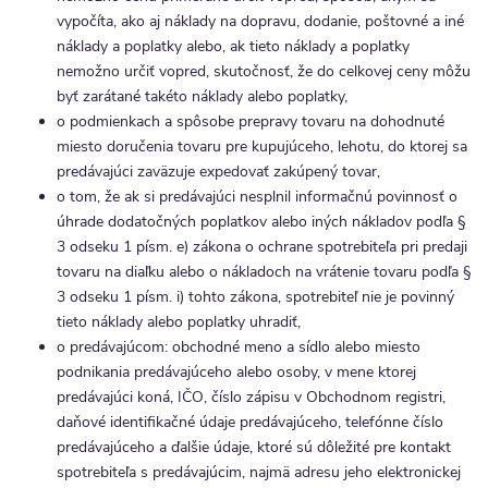
vypočíta, ako aj náklady na dopravu, dodanie, poštovné a iné
náklady a poplatky alebo, ak tieto náklady a poplatky
nemožno určiť vopred, skutočnosť, že do celkovej ceny môžu
byť zarátané takéto náklady alebo poplatky,
o podmienkach a spôsobe prepravy tovaru na dohodnuté
miesto doručenia tovaru pre kupujúceho, lehotu, do ktorej sa
predávajúci zaväzuje expedovať zakúpený tovar,
o tom, že ak si predávajúci nesplnil informačnú povinnosť o
úhrade dodatočných poplatkov alebo iných nákladov podľa §
3 odseku 1 písm. e) zákona o ochrane spotrebiteľa pri predaji
tovaru na diaľku alebo o nákladoch na vrátenie tovaru podľa §
3 odseku 1 písm. i) tohto zákona, spotrebiteľ nie je povinný
tieto náklady alebo poplatky uhradiť,
o predávajúcom: obchodné meno a sídlo alebo miesto
podnikania predávajúceho alebo osoby, v mene ktorej
predávajúci koná, IČO, číslo zápisu v Obchodnom registri,
daňové identifikačné údaje predávajúceho, telefónne číslo
predávajúceho a ďalšie údaje, ktoré sú dôležité pre kontakt
spotrebiteľa s predávajúcim, najmä adresu jeho elektronickej