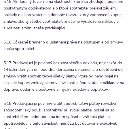
5.15 Ak dodaný tovar nemá vlastnosti, ktoré sa zhodujú s popisom
poskytnutým dodávateľom a o ktoré spotrebiteľ prejavil záujem,
náklady na jeho vrátenie a dodanie tovaru, ktorý zodpovedá kúpnej
zmluve, ako aj všetky spotrebiteľom účelne vynaložené náklady v
súvislosti s tým, znáša predávajúci.
5.16 Dôkazné bremeno o uplatnení práva na odstúpenie od zmluvy
znáša spotrebiteľ.
5.17 Predávajúci je povinný bez zbytočného odkladu, najneskôr do
14 kalendárnych dní odo dňa doručenia oznámenia o odstúpení od
zmluvy vrátiť spotrebiteľovi všetky platby, ktoré od neho prijal na
základe kúpnej zmluvy alebo v súvislosti s ňou, vrátane nákladov na
dopravu, dodanie a poštovné a iných nákladov a poplatkov.
5.18 Predávajúci je povinný vrátiť spotrebiteľovi platby rovnakým
spôsobom, aký použil spotrebiteľ pri svojej platbe, pokiaľ sa so
spotrebiteľom nedohodne na inom spôsobe vrátenia platieb.
Spotrebiteľovi v tejto súvislosti nemôžu byť účtované akékoľvek