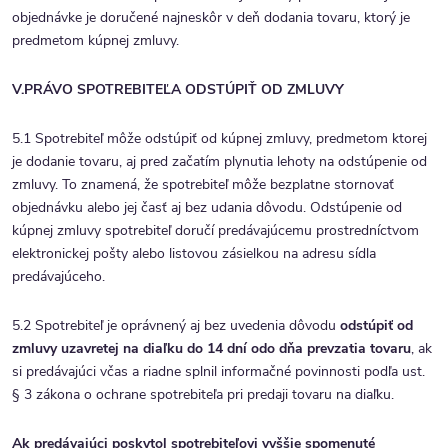
objednávke je doručené najneskôr v deň dodania tovaru, ktorý je
predmetom kúpnej zmluvy.
V.PRÁVO SPOTREBITEĽA ODSTÚPIŤ OD ZMLUVY
5.1 Spotrebiteľ môže odstúpiť od kúpnej zmluvy, predmetom ktorej
je dodanie tovaru, aj pred začatím plynutia lehoty na odstúpenie od
zmluvy. To znamená, že spotrebiteľ môže bezplatne stornovať
objednávku alebo jej časť aj bez udania dôvodu. Odstúpenie od
kúpnej zmluvy spotrebiteľ doručí predávajúcemu prostredníctvom
elektronickej pošty alebo listovou zásielkou na adresu sídla
predávajúceho.
5.2 Spotrebiteľ je oprávnený aj bez uvedenia dôvodu
odstúpiť od
zmluvy uzavretej na diaľku do 14 dní odo dňa prevzatia tovaru
, ak
si predávajúci včas a riadne splnil informačné povinnosti podľa ust.
§ 3 zákona o ochrane spotrebiteľa pri predaji tovaru na diaľku.
Ak predávajúci poskytol spotrebiteľovi vyššie spomenuté