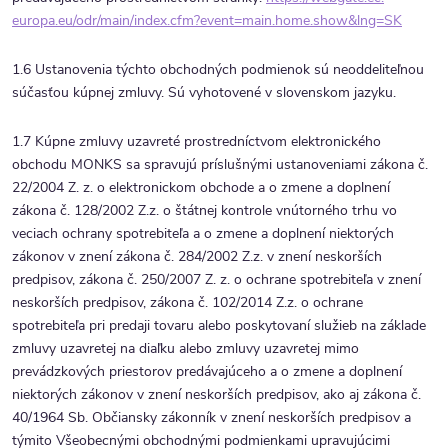
europa.eu/odr/main/index.cfm?
event=main.home.show&lng=SK
1.6 Ustanovenia týchto obchodných podmienok sú neoddeliteľnou
súčasťou kúpnej zmluvy. Sú vyhotovené v slovenskom jazyku.
1.7 Kúpne zmluvy uzavreté prostredníctvom elektronického
obchodu MONKS sa spravujú príslušnými ustanoveniami zákona č.
22/2004 Z. z. o elektronickom obchode a o zmene a doplnení
zákona č. 128/2002 Z.z. o štátnej kontrole vnútorného trhu vo
veciach ochrany spotrebiteľa a o zmene a doplnení niektorých
zákonov v znení zákona č. 284/2002 Z.z. v znení neskorších
predpisov, zákona č. 250/2007 Z. z. o ochrane spotrebiteľa v znení
neskorších predpisov, zákona č. 102/2014 Z.z. o ochrane
spotrebiteľa pri predaji tovaru alebo poskytovaní služieb na základe
zmluvy uzavretej na diaľku alebo zmluvy uzavretej mimo
prevádzkových priestorov predávajúceho a o zmene a doplnení
niektorých zákonov v znení neskorších predpisov, ako aj zákona č.
40/1964 Sb. Občiansky zákonník v znení neskorších predpisov a
týmito Všeobecnými obchodnými podmienkami upravujúcimi