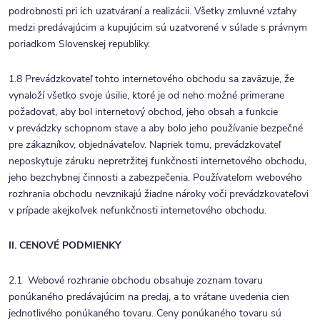
podrobnosti pri ich uzatváraní a realizácii. Všetky zmluvné vzťahy
medzi predávajúcim a kupujúcim sú uzatvorené v súlade s právnym
poriadkom Slovenskej republiky.
1.8 Prevádzkovateľ tohto internetového obchodu sa zaväzuje, že
vynaloží všetko svoje úsilie, ktoré je od neho možné primerane
požadovať, aby bol internetový obchod, jeho obsah a funkcie
v prevádzky schopnom stave a aby bolo jeho používanie bezpečné
pre zákazníkov, objednávateľov. Napriek tomu, prevádzkovateľ
neposkytuje záruku nepretržitej funkčnosti internetového obchodu,
jeho bezchybnej činnosti a zabezpečenia. Používateľom webového
rozhrania obchodu nevznikajú žiadne nároky voči prevádzkovateľovi
v prípade akejkoľvek nefunkčnosti internetového obchodu.
II. CENOVÉ PODMIENKY
2.1 Webové rozhranie obchodu obsahuje zoznam tovaru
ponúkaného predávajúcim na predaj, a to vrátane uvedenia cien
jednotlivého ponúkaného tovaru. Ceny ponúkaného tovaru sú