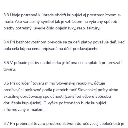
3.3 Údaje potrebné k úhrade obdrží kupujúci aj prostredníctvom e-
mailu. Ako variabilný symbol (ak je vzhľadom na vybraný spôsob
platby potrebný) uvedie číslo objednávky, resp. faktúry.
3.4 Pri bezhotovostnom prevode sa za deň platby považuje deň, keď
bola celá kúpna cena pripísaná na účet predávajúceho.
3.5 V prípade platby na dobierku je kúpna cena splatná pri prevzatí
tovaru.
3.6 Pri doručení tovaru mimo Slovenskej republiky, účtuje
predávajúci poštovné podľa platných taríf Slovenskej pošty alebo
aktuálnej doručovacej spoločnosti (závisí od výberu spôsobu
doručenia kupujúcim). O výške poštovného bude kupujúci
informovaný e-mailom.
3.7 Pri preberaní tovaru prostredníctvom doručovacej spoločnosti je