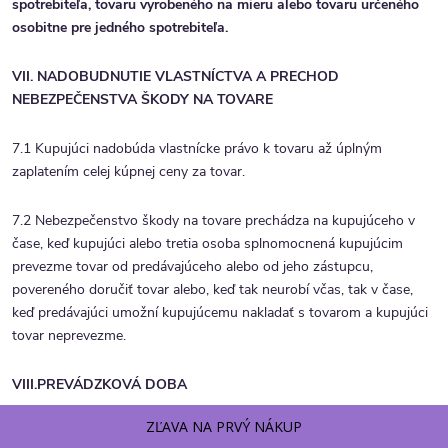
spotrebiteľa, tovaru vyrobeného na mieru alebo tovaru určeného
osobitne pre jedného spotrebiteľa.
VII. NADOBUDNUTIE VLASTNÍCTVA A PRECHOD
NEBEZPEČENSTVA ŠKODY NA TOVARE
7.1 Kupujúci nadobúda vlastnícke právo k tovaru až úplným
zaplatením celej kúpnej ceny za tovar.
7.2 Nebezpečenstvo škody na tovare prechádza na kupujúceho v
čase, keď kupujúci alebo tretia osoba splnomocnená kupujúcim
prevezme tovar od predávajúceho alebo od jeho zástupcu,
povereného doručiť tovar alebo, keď tak neurobí včas, tak v čase,
keď predávajúci umožní kupujúcemu nakladať s tovarom a kupujúci
tovar neprevezme.
VIII.PREVÁDZKOVÁ DOBA
ZĽAVA NA PRVÝ NÁKUP
8.1
Objednávky
cez elektronický obchod predávajúceho