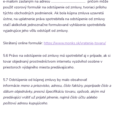
e-mailom zaslaným na adresu ..............................
............... pričom môže
použiť vzorový formulár na odstúpenie od zmluvy, tvoriaci prílohu
týchto obchodných podmienok. Ak bola kúpna zmluva uzavretá
ústne, na uplatnenie práva spotrebiteľa na odstúpenie od zmluvy
stačí akékoľvek jednoznačne formulované vyhlásenie spotrebiteľa
vyjadrujúce jeho vôľu odstúpiť od zmluvy.
Skrátený online formulár:
https://www.monks.sk/vratenie-tovaru/
5.6 Právo na odstúpenie od zmluvy má spotrebiteľ aj v prípade, ak si
tovar objednaný prostredníctvom internetu vyzdvihol osobne v
priestoroch výdajného miesta predávajúceho.
5.7 Odstúpenie od kúpnej zmluvy by malo obsahovať
informácie
meno a priezvisko, adresu, číslo faktúry, poprípade číslo a
dátum objednávky, presnú špecifikáciu tovaru, spôsob, akým má
predávajúci vrátiť už prijaté plnenie, najmä číslo účtu a/alebo
poštovú adresu kupujúceho
.