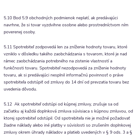
5.10 Bod 5.9 obchodných podmienok neplatí, ak predávajúci
navrhne, že si tovar vyzdvihne osobne alebo prostredníctvom ním
poverenej osoby.
5.11 Spotrebiteľ zodpovedá len za zníženie hodnoty tovaru, ktoré
vzniklo v dôsledku takého zaobchádzania s tovarom, ktoré je nad
rámec zaobchádzania potrebného na zistenie vlastností a
funkčnosti tovaru. Spotrebiteľ nezodpovedá za zníženie hodnoty
tovaru, ak si predávajúci nesplnil informačnú povinnosť o práve
spotrebiteľa odstúpiť od zmluvy do 14 dní od prevzatia tovaru bez
uvedenia dôvodu.
5.12 Ak spotrebiteľ odstúpi od kúpnej zmluvy, zrušuje sa od
začiatku aj každá doplnková zmluva súvisiaca s kúpnou zmluvou, od
ktorej spotrebiteľ odstúpil. Od spotrebiteľa nie je možné požadovať
žiadne náklady alebo iné platby v súvislosti so zrušením doplnkovej
zmluvy okrem úhrady nákladov a platieb uvedených v § 9 ods. 3 a §