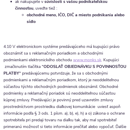
ak nakupujete v
súvislosti s vašou podnikateľskou
činnosťou
, uveďte tiež :
obchodné meno, IČO, DIČ a miesto podnikania alebo
sídlo
4.10 V elektronickom systéme predávajúceho má kupujúci právo
oboznámiť sa s reklamačným poriadkom a obchodnými
podmienkami elektronického obchodu
www.monks.sk
. Kupujúci
zmačknutím tlačítka
“ODOSLAŤ OBJEDNÁVKU S POVINNOSŤOU
PLATBY“
predávajúcemu potvrdzuje, že sa s obchodnými
podmienkami a reklamačným poriadkom, ktorý je neoddeliteľnou
súčasťou týchto obchodných podmienok oboznámil. Obchodné
podmienky a reklamačný poriadok sú neoddeliteľnou súčasťou
kúpnej zmluvy. Predávajúci je povinný pred uzavretím zmluvy
prostredníctvom prostriedku diaľkovej komunikácie uviesť aspoň
informácie podľa § 3 ods. 1 písm. a), b), e), h) a o) zákona o ochrane
spotrebiteľa pri predaji tovaru na diaľku tak, aby mal spotrebiteľ
primeranú možnosť si tieto informácie prečítať alebo vypočuť. Ďalšie