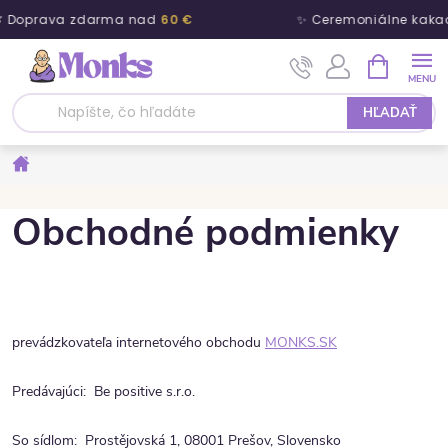
 Doprava zdarma nad
60 €
✨ Ceremoniálne kakao
Prejsť na obsah
NÁKUPNÝ
HĽADAŤ
Domov
Obchodné podmienky
prevádzkovateľa internetového obchodu
MONKS.SK
Predávajúci: Be positive s.r.o.
So sídlom: Prostějovská 1, 08001 Prešov, Slovensko