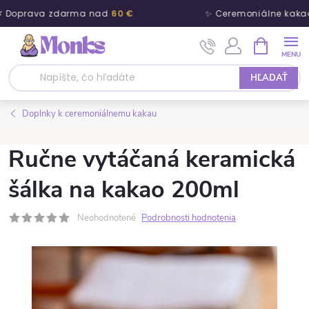
 Doprava zdarma nad
60 €
✨ Ceremoniálne kaka
Prejsť na obsah
NÁKUPNÝ
HĽADAŤ
Doplnky k ceremoniálnemu kakau
Ručne vytáčaná keramická
šálka na kakao 200ml
Neohodnotené
Podrobnosti hodnotenia