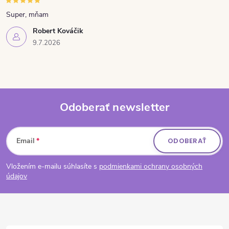
Super, mňam
Robert Kováčik
9.7.2026
Odoberať newsletter
Zápätie
Email
ODOBERAŤ
Vložením e-mailu súhlasíte s
podmienkami ochrany osobných
údajov