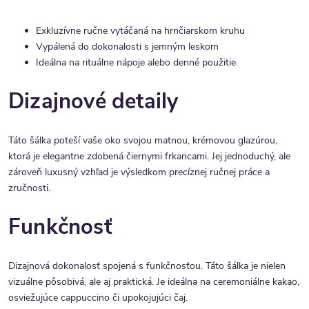
Exkluzívne ručne vytáčaná na hrnčiarskom kruhu
Vypálená do dokonalosti s jemným leskom
Ideálna na rituálne nápoje alebo denné použitie
Dizajnové detaily
Táto šálka poteší vaše oko svojou matnou, krémovou glazúrou,
ktorá je elegantne zdobená čiernymi frkancami. Jej jednoduchý, ale
zároveň luxusný vzhľad je výsledkom precíznej ručnej práce a
zručnosti.
Funkčnosť
Dizajnová dokonalosť spojená s funkčnosťou. Táto šálka je nielen
vizuálne pôsobivá, ale aj praktická. Je ideálna na ceremoniálne kakao,
osviežujúce cappuccino či upokojujúci čaj.