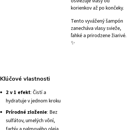
osviežuje vlasy od
korienkov až po končeky.
Tento vyvážený šampón
zanecháva vlasy svieže,
ľahké a prirodzene žiarivé.
✨
Kľúčové vlastnosti
2 v 1 efekt
: Čistí a
hydratuje v jednom kroku
Prírodné zloženie
: Bez
sulfátov, umelých vôní,
farbív a palmového oleja