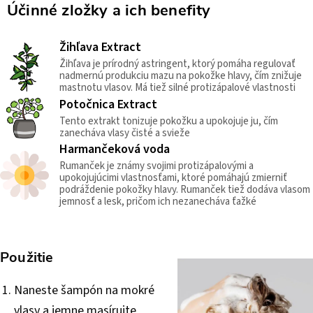
Účinné zložky a ich benefity
Žihľava Extract
Žihľava je prírodný astringent, ktorý pomáha regulovať
nadmernú produkciu mazu na pokožke hlavy, čím znižuje
mastnotu vlasov. Má tiež silné protizápalové vlastnosti
Potočnica Extract
Tento extrakt tonizuje pokožku a upokojuje ju, čím
zanecháva vlasy čisté a svieže
Harmančeková voda
Rumanček je známy svojimi protizápalovými a
upokojujúcimi vlastnosťami, ktoré pomáhajú zmierniť
podráždenie pokožky hlavy. Rumanček tiež dodáva vlasom
jemnosť a lesk, pričom ich nezanecháva ťažké
Použitie
Naneste šampón na mokré
vlasy a jemne masírujte