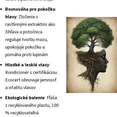
Rovnováha pre pokožku
hlavy
: Zloženie s
rastlinnými extraktmi ako
žihľava a potočnica
reguluje tvorbu mazu,
upokojuje pokožku a
pomáha proti lupinám
Hladké a lesklé vlasy
:
Kondicionér s certifikáciou
Ecocert obnovuje jemnosť
a vitalitu vlasov
Ekologické balenie
: Fľaša
z recyklovaného plastu, 100
% recyklovateľná