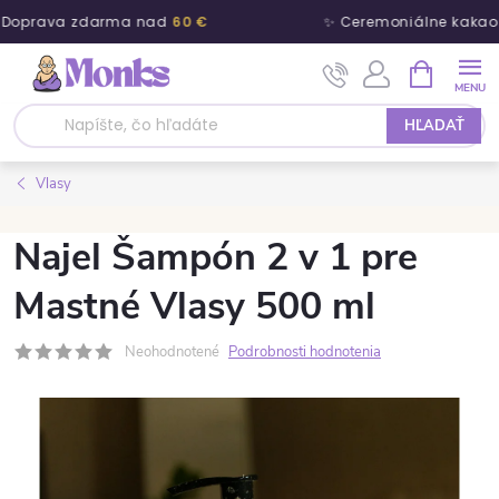
 Doprava zdarma nad
60 €
✨ Ceremoniálne kakao 
Prejsť na obsah
NÁKUPNÝ
HĽADAŤ
Vlasy
Najel Šampón 2 v 1 pre
Mastné Vlasy 500 ml
Neohodnotené
Podrobnosti hodnotenia