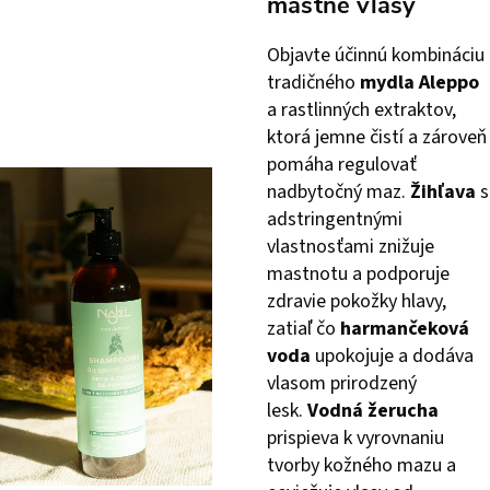
mastné vlasy
Objavte účinnú kombináciu
tradičného
mydla Aleppo
a rastlinných extraktov,
ktorá jemne čistí a zároveň
pomáha regulovať
nadbytočný maz.
Žihľava
s
adstringentnými
vlastnosťami znižuje
mastnotu a podporuje
zdravie pokožky hlavy,
zatiaľ čo
harmančeková
voda
upokojuje a dodáva
vlasom prirodzený
lesk.
Vodná žerucha
prispieva k vyrovnaniu
tvorby kožného mazu a