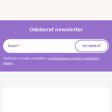
Odoberať newsletter
Zápätie
Email
ODOBERAŤ
Vložením e-mailu súhlasíte s
podmienkami ochrany osobných
údajov