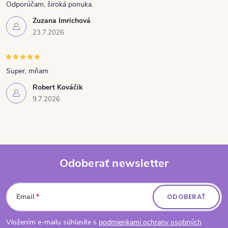
Odporúčam, široká ponuka.
Zuzana Imrichová
23.7.2026
Super, mňam
Robert Kováčik
9.7.2026
Odoberať newsletter
Zápätie
Email
ODOBERAŤ
Vložením e-mailu súhlasíte s
podmienkami ochrany osobných