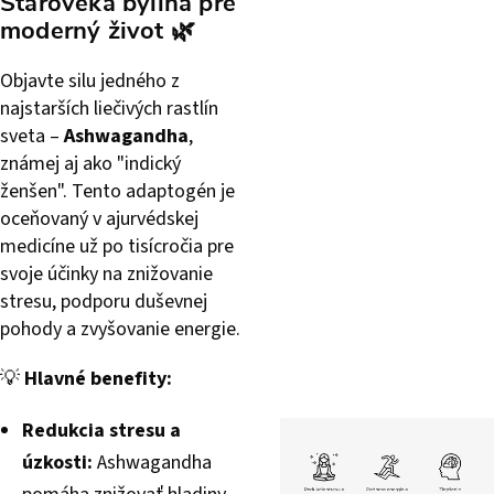
Staroveká bylina pre
moderný život
🌿
Objavte silu jedného z
najstarších liečivých rastlín
sveta –
Ashwagandha
,
známej aj ako "indický
ženšen". Tento adaptogén je
oceňovaný v ajurvédskej
medicíne už po tisícročia pre
svoje účinky na znižovanie
stresu, podporu duševnej
pohody a zvyšovanie energie.
💡
Hlavné benefity:
Redukcia stresu a
úzkosti:
Ashwagandha