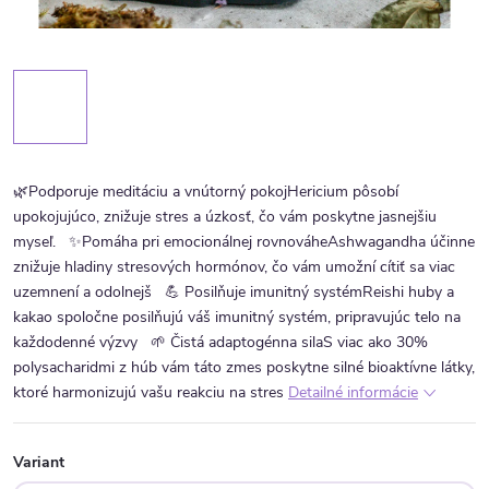
🌿Podporuje meditáciu a vnútorný pokojHericium pôsobí
upokojujúco, znižuje stres a úzkosť, čo vám poskytne jasnejšiu
myseľ.
✨Pomáha pri emocionálnej rovnováheAshwagandha účinne
znižuje hladiny stresových hormónov, čo vám umožní cítiť sa viac
uzemnení a odolnejš
💪 Posilňuje imunitný systémReishi huby a
kakao spoločne posilňujú váš imunitný systém, pripravujúc telo na
každodenné výzvy
🌱 Čistá adaptogénna silaS viac ako 30%
polysacharidmi z húb vám táto zmes poskytne silné bioaktívne látky,
ktoré harmonizujú vašu reakciu na stres
Detailné informácie
Variant