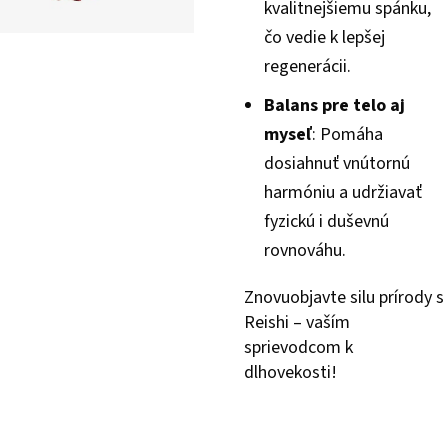
kvalitnejšiemu spánku,
čo vedie k lepšej
regenerácii.
Balans pre telo aj
myseľ
: Pomáha
dosiahnuť vnútornú
harmóniu a udržiavať
fyzickú i duševnú
rovnováhu.
Znovuobjavte silu prírody s
Reishi – vaším
sprievodcom k
dlhovekosti!