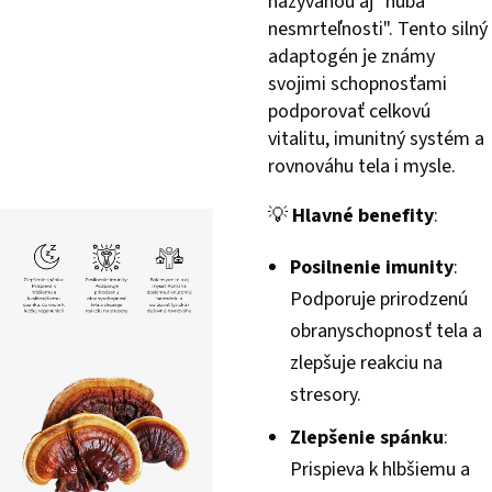
nazývanou aj "huba
nesmrteľnosti". Tento silný
adaptogén je známy
svojimi schopnosťami
podporovať celkovú
vitalitu, imunitný systém a
rovnováhu tela i mysle.
💡
Hlavné benefity
:
Posilnenie imunity
:
Podporuje prirodzenú
obranyschopnosť tela a
zlepšuje reakciu na
stresory.
Zlepšenie spánku
:
Prispieva k hlbšiemu a