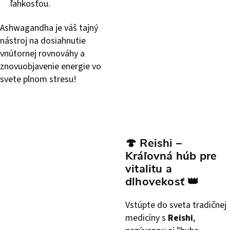
ľahkosťou.
Ashwagandha je váš tajný
nástroj na dosiahnutie
vnútornej rovnováhy a
znovuobjavenie energie vo
svete plnom stresu!
🍄
Reishi –
Kráľovná húb pre
vitalitu a
dlhovekosť
👑
Vstúpte do sveta tradičnej
medicíny s
Reishi
,