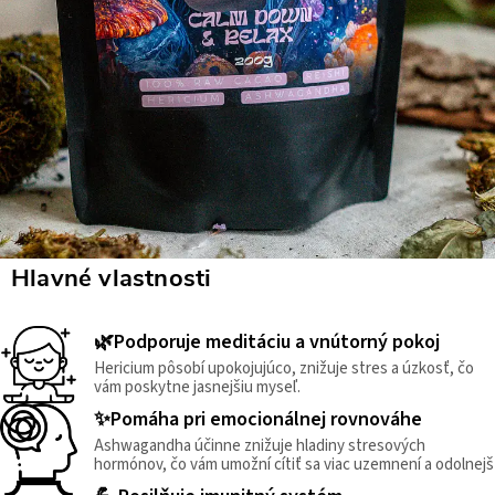
Hlavné vlastnosti
🌿Podporuje meditáciu a vnútorný pokoj
Hericium pôsobí upokojujúco, znižuje stres a úzkosť, čo
vám poskytne jasnejšiu myseľ.
✨Pomáha pri emocionálnej rovnováhe
Ashwagandha účinne znižuje hladiny stresových
hormónov, čo vám umožní cítiť sa viac uzemnení a odolnejš