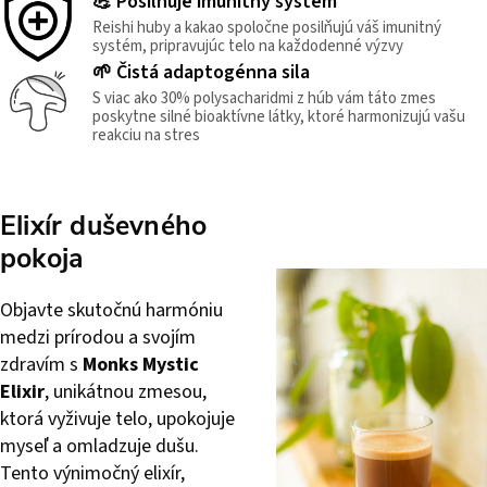
💪 Posilňuje imunitný systém
Reishi huby a kakao spoločne posilňujú váš imunitný
systém, pripravujúc telo na každodenné výzvy
🌱 Čistá adaptogénna sila
S viac ako 30% polysacharidmi z húb vám táto zmes
poskytne silné bioaktívne látky, ktoré harmonizujú vašu
reakciu na stres
Elixír duševného
pokoja
Objavte skutočnú harmóniu
medzi prírodou a svojím
zdravím s
Monks Mystic
Elixir
, unikátnou zmesou,
ktorá vyživuje telo, upokojuje
myseľ a omladzuje dušu.
Tento výnimočný elixír,