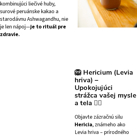
kombinujúci liečivé huby,
surové peruánske kakao a
starodávnu Ashwagandhu, nie
je len nápoj—
je to rituál pre
zdravie.
🦁
Hericium (Levia
hriva) –
Upokojujúci
strážca vašej mysle
a tela
🧘‍♂️
Objavte zázračnú silu
Hericia
, známeho ako
Levia hriva – prírodného