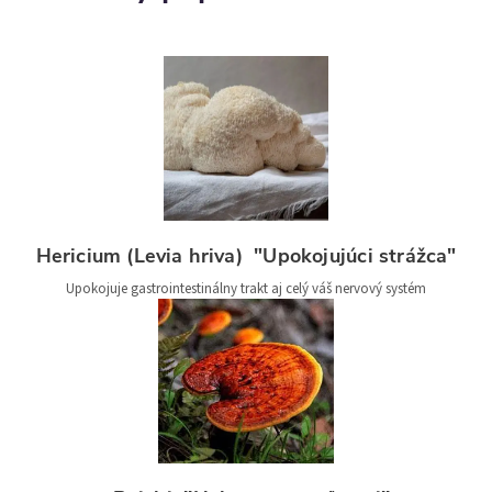
Hericium (Levia hriva) "Upokojujúci strážca"
Upokojuje gastrointestinálny trakt aj celý váš nervový systém