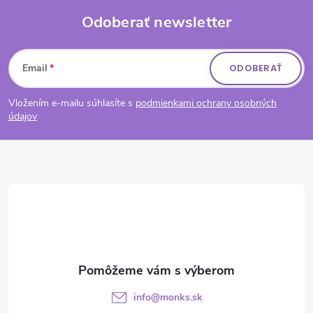
Odoberať newsletter
Zápätie
Email
ODOBERAŤ
Vložením e-mailu súhlasíte s
podmienkami ochrany osobných
údajov
info
@
monks.sk