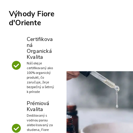
Výhody Fiore
d'Oriente
Certifikova
ná
Organická
Kvalita
Náš olej je
certifikovaný ako
100% organický
produkt, čo
zaručuje, že je
bezpečný a šetrný
k prírode
Prémiová
Kvalita
Destilovaný s
vodnou parou
alebo lisovaný za
studena, Fiore