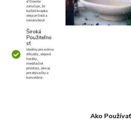
d'Oriente
zaručuje, že
každá kvapka
oleja je čistá a
nenarušená
Široká
Použiteľno
sť
Ideálny pre aróma
difuzéry, olejové
horáky,
meditačné
priestory, ako aj
pre obývačky a
kancelárie
Ako Používať