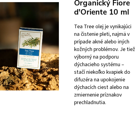
Organický Fiore
d'Oriente 10 ml
Tea Tree olej je vynikajúci
na čistenie pleti, najmä v
prípade akné alebo iných
kožných problémov. Je tiež
výborný na podporu
dýchacieho systému –
stačí niekoľko kvapiek do
difuzéra na upokojenie
dýchacích ciest alebo na
zmiernenie príznakov
prechladnutia.