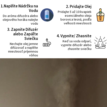
1.Naplňte Nádržku na
2. Pridajte Olej
Vodu
Pridajte 5 až 10 kvapiek
esenciálneho oleja
Do aróma difuzéra alebo
borovica lesná, podľa
olejového horáka nalejte
veľkosti miestnosti
vodu
3. Zapnite Difuzér
alebo Zapáľte
4. Vypnite/ Zhasnite
Sviečku
Keď sa voda odparí,
Nechajte olej jemne
vypnite difuzér alebo
difúzovať a naplňte
zhasnite sviečku
miestnosť príjemnou
vôňou