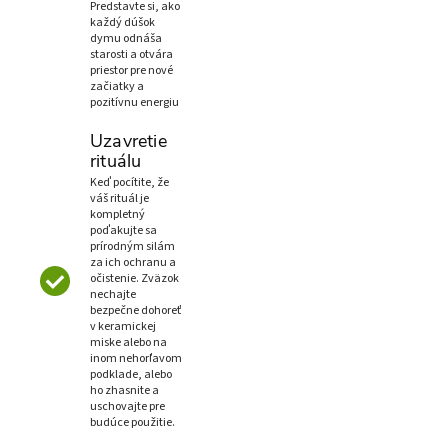
Predstavte si, ako
každý dúšok
dymu odnáša
starosti a otvára
priestor pre nové
začiatky a
pozitívnu energiu
Uzavretie
rituálu
Keď pocítite, že
váš rituál je
kompletný
poďakujte sa
prírodným silám
za ich ochranu a
očistenie. Zväzok
nechajte
bezpečne dohoreť
v keramickej
miske alebo na
inom nehorľavom
podklade, alebo
ho zhasnite a
uschovajte pre
budúce použitie.