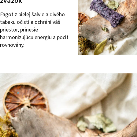
zväzok
Fagot z bielej šalvie a divého
tabaku očistí a ochrání váš
priestor, prinesie
harmonizujúcu energiu a pocit
rovnováhy.