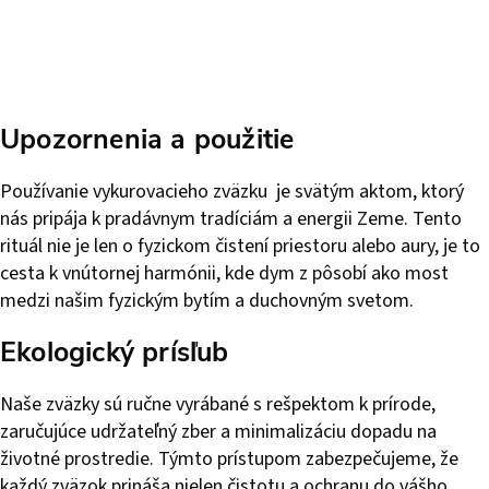
Upozornenia a použitie
Používanie vykurovacieho zväzku je svätým aktom, ktorý
nás pripája k pradávnym tradíciám a energii Zeme. Tento
rituál nie je len o fyzickom čistení priestoru alebo aury, je to
cesta k vnútornej harmónii, kde dym z pôsobí ako most
medzi našim fyzickým bytím a duchovným svetom.
Ekologický prísľub
Naše zväzky sú ručne vyrábané s rešpektom k prírode,
zaručujúce udržateľný zber a minimalizáciu dopadu na
životné prostredie. Týmto prístupom zabezpečujeme, že
každý zväzok prináša nielen čistotu a ochranu do vášho