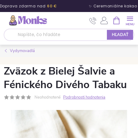
Doprava zdarma nad
60 €
✨ Ceremoniálne kakao 
Prejsť na obsah
NÁKUPNÝ
HĽADAŤ
Vydymovadlá
Zväzok z Bielej Šalvie a
Fénického Divého Tabaku
Neohodnotené
Podrobnosti hodnotenia