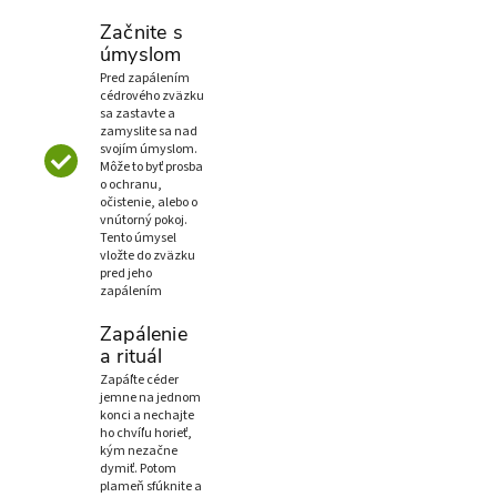
Začnite s
úmyslom
Pred zapálením
cédrového zväzku
sa zastavte a
zamyslite sa nad
svojím úmyslom.
Môže to byť prosba
o ochranu,
očistenie, alebo o
vnútorný pokoj.
Tento úmysel
vložte do zväzku
pred jeho
zapálením
Zapálenie
a rituál
Zapáľte céder
jemne na jednom
konci a nechajte
ho chvíľu horieť,
kým nezačne
dymiť. Potom
plameň sfúknite a