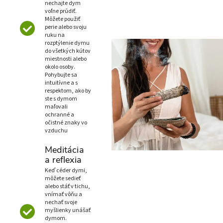
nechajte dym
voľne prúdiť.
Môžete použiť
perie alebo svoju
ruku na
rozptýlenie dymu
do všetkých kútov
miestnosti alebo
okolo osoby.
Pohybujte sa
intuitívne a s
respektom, ako by
ste s dymom
maľovali
ochranné a
očistné znaky vo
vzduchu
Meditácia
a reflexia
Keď céder dymi,
môžete sedieť
alebo stáť v tichu,
vnímať vôňu a
nechať svoje
myšlienky unášať
dymom.