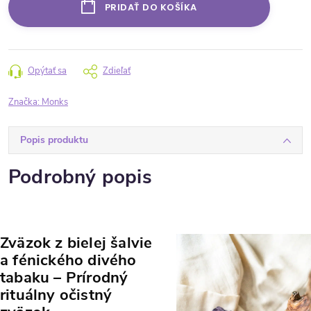
PRIDAŤ DO KOŠÍKA
Opýtať sa
Zdieľať
Značka:
Monks
Popis produktu
Podrobný popis
Zväzok z bielej šalvie
a fénického divého
tabaku
– Prírodný
rituálny očistný