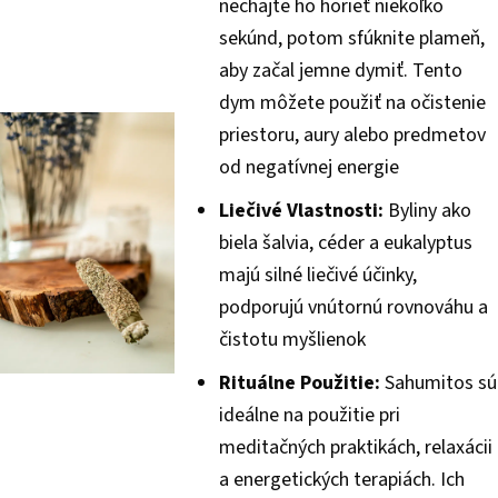
nechajte ho horieť niekoľko
sekúnd, potom sfúknite plameň,
aby začal jemne dymiť. Tento
dym môžete použiť na očistenie
priestoru, aury alebo predmetov
od negatívnej energie
Liečivé Vlastnosti:
Byliny ako
biela šalvia, céder a eukalyptus
majú silné liečivé účinky,
podporujú vnútornú rovnováhu a
čistotu myšlienok
Rituálne Použitie:
Sahumitos sú
ideálne na použitie pri
meditačných praktikách, relaxácii
a energetických terapiách. Ich