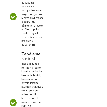
zväzku sa
zastavte a
zamyslite sa nad
svojím úmyslom.
Môže to byť prosba
o ochranu,
očistenie, alebo o
vnútorný pokoj.
Tento úmysel
vložte do zväzku
pred jeho
zapálením
Zapálenie
a rituál
Zapáľte zväzok
jemne na jednom
konci a nechajte
ho chvíľu horieť,
kým nezačne
dymiť. Potom
plameň sfúknite a
nechajte dym
voľne prúdiť.
Môžete použiť
perie alebo svoju
ruku na