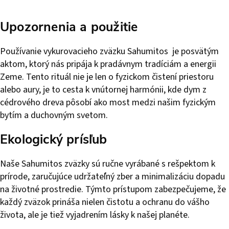
Upozornenia a použitie
Používanie vykurovacieho zväzku Sahumitos je posvätým
aktom, ktorý nás pripája k pradávnym tradíciám a energii
Zeme. Tento rituál nie je len o fyzickom čistení priestoru
alebo aury, je to cesta k vnútornej harmónii, kde dym z
cédrového dreva pôsobí ako most medzi našim fyzickým
bytím a duchovným svetom.
Ekologický prísľub
Naše Sahumitos zväzky sú ručne vyrábané s rešpektom k
prírode, zaručujúce udržateľný zber a minimalizáciu dopadu
na životné prostredie. Týmto prístupom zabezpečujeme, že
každý zväzok prináša nielen čistotu a ochranu do vášho
života, ale je tiež vyjadrením lásky k našej planéte.