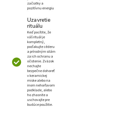
začiatky a
pozitívnu energiu
Uzavretie
rituálu
Keď pocítite, že
váš rituál je
kompletný,
poďakujte céderu
a prírodným silám
za ich ochranu a
očistenie. Zväzok
nechajte
bezpečne dohoreť
v keramickej
miske alebo na
inom nehorľavom
podklade, alebo
ho zhasnite a
uschovajte pre
budúce použitie.