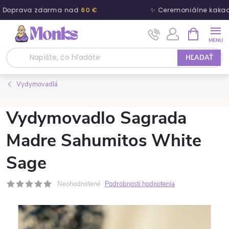
 Doprava zdarma nad
60 €
✨ Ceremoniálne kakao
Prejsť na obsah
NÁKUPNÝ
HĽADAŤ
Vydymovadlá
Vydymovadlo Sagrada
Madre Sahumitos White
Sage
Neohodnotené
Podrobnosti hodnotenia