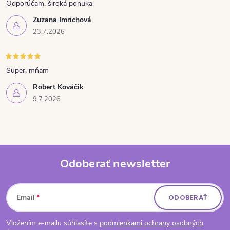
Odporúčam, široká ponuka.
Zuzana Imrichová
23.7.2026
Super, mňam
Robert Kováčik
9.7.2026
Odoberať newsletter
Zápätie
Email
ODOBERAŤ
Vložením e-mailu súhlasíte s
podmienkami ochrany osobných