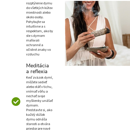
rozptýlenie dymu
do všetkých kútov
miestnosti alebo
okolo osoby.
Pohybujte sa
intuitívne a s
respektom, ako by
ste s dymom
maľovali
ochranné a
očistné znaky vo
vzduchu
Meditácia
a reflexia
Keď zväzok dymí,
môžete sedieť
alebo stáť v tichu,
vnímať vôňu a
nechať svoje
myšlienky unášať
dymom.
Predstavte si, ako
každý dúšok
dymu odnáša
starosti a otvára
priestor pre nové