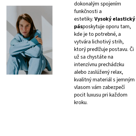
dokonalým spojením
funkčnosti a
estetiky.
Vysoký elastický
pás
poskytuje oporu tam,
kde je to potrebné, a
vytvára lichotivý strih,
ktorý predlžuje postavu. Či
už sa chystáte na
intenzívnu prechádzku
alebo zaslúžený relax,
kvalitný materiál s jemným
vlasom vám zabezpečí
pocit luxusu pri každom
kroku.