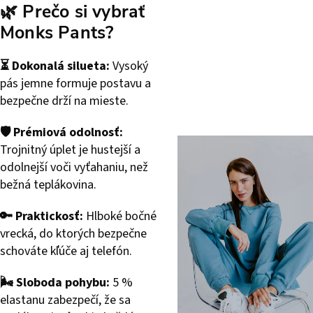
🌿 Prečo si vybrať
Monks Pants?
⏳ Dokonalá silueta:
Vysoký
pás jemne formuje postavu a
bezpečne drží na mieste.
🛡️ Prémiová odolnosť:
Trojnitný úplet je hustejší a
odolnejší voči vyťahaniu, než
bežná teplákovina.
🔑 Praktickosť:
Hlboké bočné
vrecká, do ktorých bezpečne
schováte kľúče aj telefón.
🌬️ Sloboda pohybu:
5 %
elastanu zabezpečí, že sa