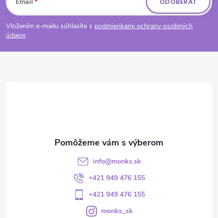
Email
ODOBERAŤ
Vložením e-mailu súhlasíte s
podmienkami ochrany osobných
údajov
info
@
monks.sk
+421 949 476 155
+421 949 476 155
monks_sk