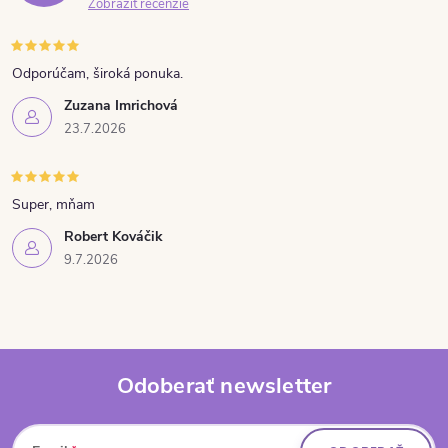
Zobraziť recenzie
Odporúčam, široká ponuka.
Zuzana Imrichová
23.7.2026
Super, mňam
Robert Kováčik
9.7.2026
Odoberať newsletter
Zápätie