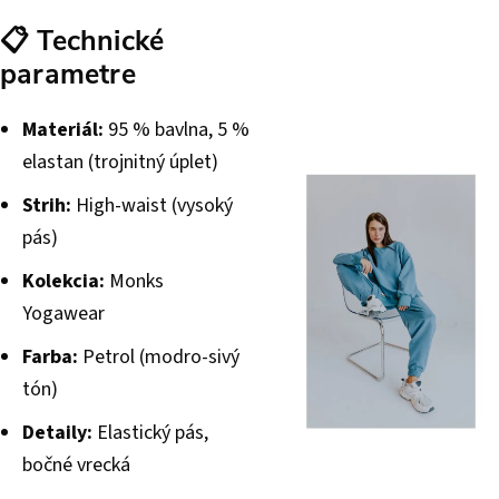
📋 Technické
parametre
Materiál:
95 % bavlna, 5 %
elastan (trojnitný úplet)
Strih:
High-waist (vysoký
pás)
Kolekcia:
Monks
Yogawear
Farba:
Petrol (modro-sivý
tón)
Detaily:
Elastický pás,
bočné vrecká