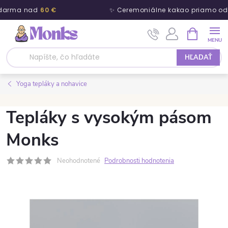
zdarma nad
60 €
✨ Ceremoniálne kakao priamo od
Prejsť na obsah
NÁKUPNÝ
HĽADAŤ
Yoga tepláky a nohavice
Tepláky s vysokým pásom
Monks
Neohodnotené
Podrobnosti hodnotenia