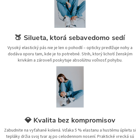
🍑 Silueta, ktorá sebavedomo sedí
Vysoký elastický pás nie je len o pohodlí – opticky predlžuje nohy a
dodáva oporu tam, kde je to potrebné. Strih, ktorý lichotí ženským
krivkám a zároveň poskytuje absolútnu voľnosť pohybu.
💎 Kvalita bez kompromisov
Zabudnite na vyťahané kolená. Vďaka 5 % elastanu a hustému úpletu si
tepláky držia svoj tvar aj po celodennom nosení. Praktické vrecká sú