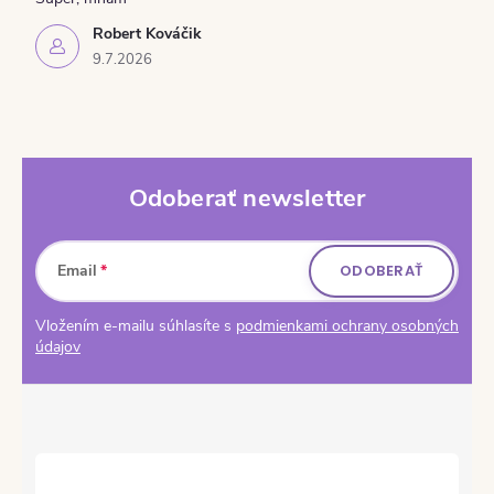
Robert Kováčik
9.7.2026
Odoberať newsletter
Zápätie
Email
ODOBERAŤ
Vložením e-mailu súhlasíte s
podmienkami ochrany osobných
údajov