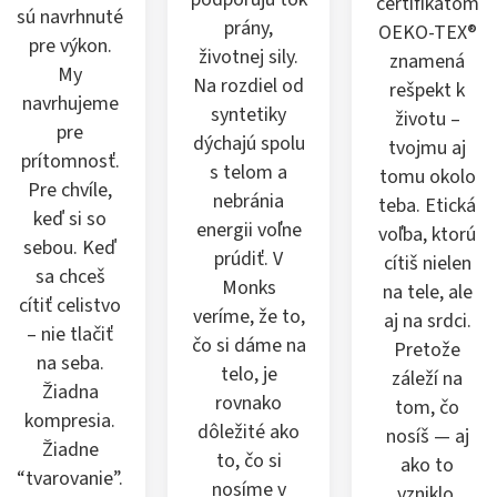
certifikátom
sú navrhnuté
prány,
OEKO-TEX®
pre výkon.
životnej sily.
znamená
My
Na rozdiel od
rešpekt k
navrhujeme
syntetiky
životu –
pre
dýchajú spolu
tvojmu aj
prítomnosť.
s telom a
tomu okolo
Pre chvíle,
nebránia
teba. Etická
keď si so
energii voľne
voľba, ktorú
sebou. Keď
prúdiť. V
cítiš nielen
sa chceš
Monks
na tele, ale
cítiť celistvo
veríme, že to,
aj na srdci.
– nie tlačiť
čo si dáme na
Pretože
na seba.
telo, je
záleží na
Žiadna
rovnako
tom, čo
kompresia.
dôležité ako
nosíš — aj
Žiadne
to, čo si
ako to
“tvarovanie”.
nosíme v
vzniklo.