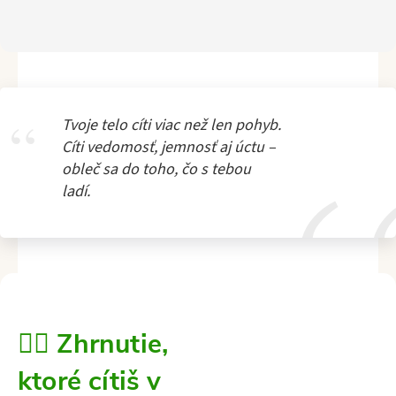
Tvoje telo cíti viac než len pohyb.
Cíti vedomosť, jemnosť aj úctu –
obleč sa do toho, čo s tebou
ladí.
🧘‍♀️ Zhrnutie,
ktoré cítiš v