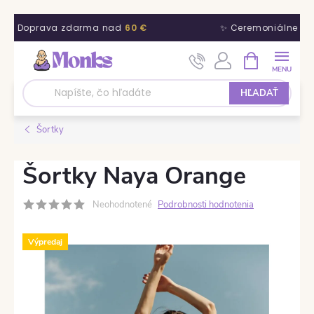
🌿 Doprava zdarma nad
60 €
✨ Ceremoniálne kak
Prejsť na obsah
NÁKUPNÝ KO
HĽADAŤ
Šortky
Šortky Naya Orange
Neohodnotené
Podrobnosti hodnotenia
Výpredaj