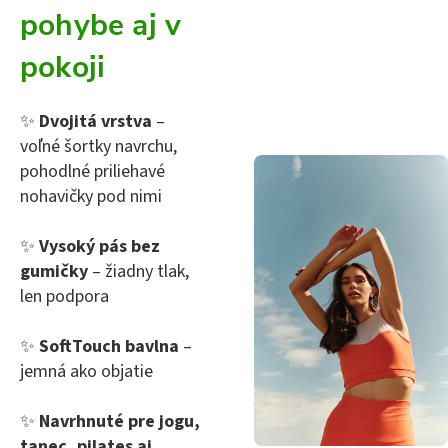
pohybe aj v
pokoji
✨
Dvojitá vrstva
–
voľné šortky navrchu,
pohodlné priliehavé
nohavičky pod nimi
✨
Vysoký pás bez
gumičky
– žiadny tlak,
len podpora
✨
SoftTouch bavlna
–
jemná ako objatie
✨
Navrhnuté pre jogu,
tanec, pilates aj