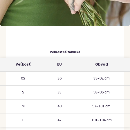
Veľkostná tabuľka
Veľkosť
EU
Obvod
XS
36
88–92 cm
S
38
93–96 cm
M
40
97–101 cm
L
42
101–104 cm