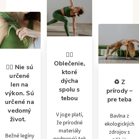
🧘‍♂️
Oblečenie,
🧘‍♀️ Nie sú
ktoré
určené
dýcha
♻️ Z
len na
spolu s
prírody –
výkon. Sú
tebou
pre teba
určené na
vedomý
V joge platí,
Bavlna z
život.
že prírodné
ekologických
materiály
zdrojov s
Bežné legíny
podporujú tok