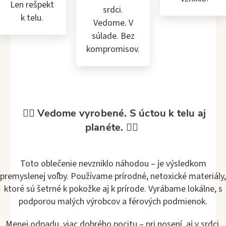
Len rešpekt
srdci.
k telu.
Vedome. V
súlade. Bez
kompromisov.
🧘‍♀️ Vedome vyrobené. S úctou k telu aj
planéte. 🧘‍♀️
Toto oblečenie nevzniklo náhodou – je výsledkom
premyslenej voľby. Používame prírodné, netoxické materiály,
ktoré sú šetrné k pokožke aj k prírode. Vyrábame lokálne, s
podporou malých výrobcov a férových podmienok.
Menej odpadu, viac dobrého pocitu – pri nosení, aj v srdci.