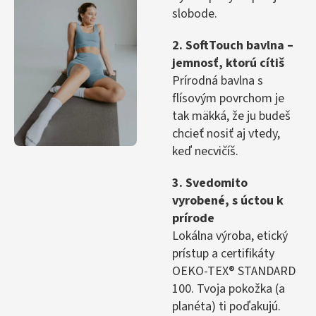
slobode.
2. SoftTouch bavlna –
jemnosť, ktorú cítiš
Prírodná bavlna s
flísovým povrchom je
tak mäkká, že ju budeš
chcieť nosiť aj vtedy,
keď necvičíš.
3. Svedomito
vyrobené, s úctou k
prírode
Lokálna výroba, etický
prístup a certifikáty
OEKO-TEX® STANDARD
100. Tvoja pokožka (a
planéta) ti poďakujú.