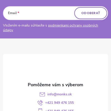
Zápätie
Email
ODOBERAŤ
Vložením e-mailu súhlasíte s
podmienkami ochrany osobných
údajov
info
@
monks.sk
+421 949 476 155