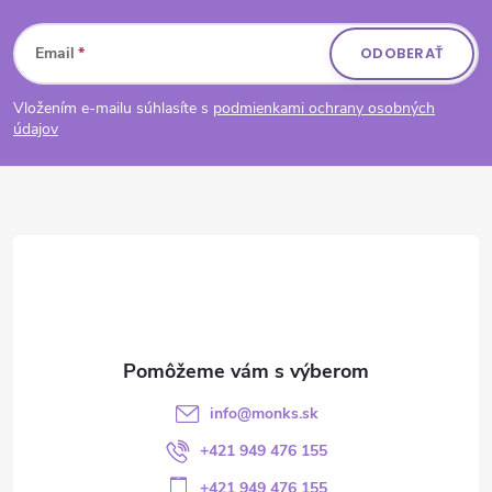
Zápätie
Email
ODOBERAŤ
Vložením e-mailu súhlasíte s
podmienkami ochrany osobných
údajov
info
@
monks.sk
+421 949 476 155
+421 949 476 155