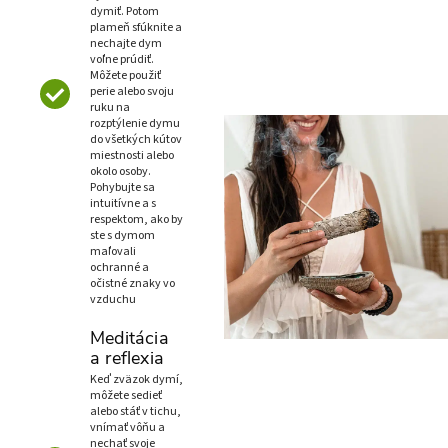
dymiť. Potom
plameň sfúknite a
nechajte dym
voľne prúdiť.
Môžete použiť
perie alebo svoju
ruku na
rozptýlenie dymu
do všetkých kútov
miestnosti alebo
okolo osoby.
Pohybujte sa
intuitívne a s
respektom, ako by
ste s dymom
maľovali
ochranné a
očistné znaky vo
vzduchu
Meditácia
a reflexia
Keď zväzok dymí,
môžete sedieť
alebo stáť v tichu,
vnímať vôňu a
nechať svoje