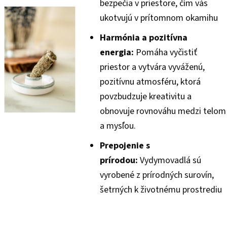
bezpečia v priestore, čím vás
ukotvujú v prítomnom okamihu
Harmónia a pozitívna
energia:
Pomáha vyčistiť
priestor a vytvára vyváženú,
pozitívnu atmosféru, ktorá
povzbudzuje kreativitu a
obnovuje rovnováhu medzi telom
a mysľou.
Prepojenie s
prírodou:
Vydymovadlá sú
vyrobené z prírodných surovín,
šetrných k životnému prostrediu