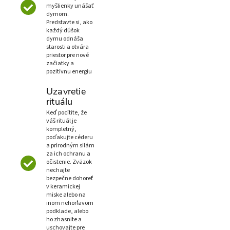
myšlienky unášať
dymom.
Predstavte si, ako
každý dúšok
dymu odnáša
starosti a otvára
priestor pre nové
začiatky a
pozitívnu energiu
Uzavretie
rituálu
Keď pocítite, že
váš rituál je
kompletný,
poďakujte céderu
a prírodným silám
za ich ochranu a
očistenie. Zväzok
nechajte
bezpečne dohoreť
v keramickej
miske alebo na
inom nehorľavom
podklade, alebo
ho zhasnite a
uschovajte pre