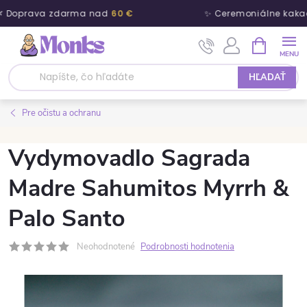
 Doprava zdarma nad
60 €
✨ Ceremoniálne kakao
Prejsť na obsah
NÁKUPNÝ
HĽADAŤ
Pre očistu a ochranu
Vydymovadlo Sagrada
Madre Sahumitos Myrrh &
Palo Santo
Neohodnotené
Podrobnosti hodnotenia