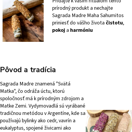
Pridajte k vašim rituálom tento
prírodný produkt a nechajte
Sagrada Madre Maha Sahumitos
priniesť do vášho života
čistotu
,
pokoj
a
harmóniu
Pôvod a tradícia
Sagrada Madre znamená "Svätá
Matka", čo odráža úctu, ktorú
spoločnosť má k prírodným zdrojom a
Matke Zemi. Vydymovadlá sú vyrábané
tradičnou metódou v Argentíne, kde sa
používajú bylinky ako cedr, vavrín a
eukalyptus, spojené živicami ako