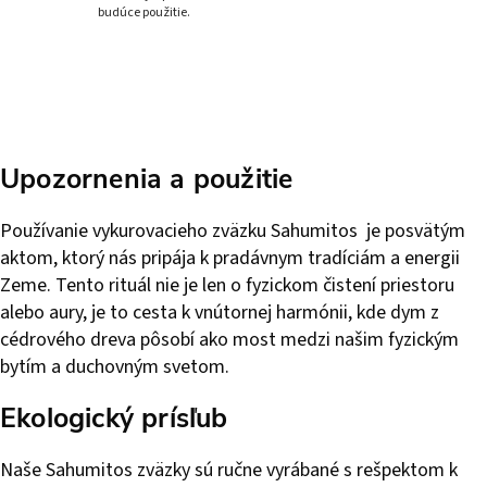
budúce použitie.
Upozornenia a použitie
Používanie vykurovacieho zväzku Sahumitos je posvätým
aktom, ktorý nás pripája k pradávnym tradíciám a energii
Zeme. Tento rituál nie je len o fyzickom čistení priestoru
alebo aury, je to cesta k vnútornej harmónii, kde dym z
cédrového dreva pôsobí ako most medzi našim fyzickým
bytím a duchovným svetom.
Ekologický prísľub
Naše Sahumitos zväzky sú ručne vyrábané s rešpektom k