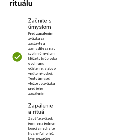
rituálu
Začnite s
úmyslom
Pred zapálením
zväzku sa
zastavte a
zamyslite sa nad
svojím úmyslom.
Môže to byť prosba
o ochranu,
očistenie, alebo o
vnútorný pokoj.
Tento úmysel
vložte do zväzku
pred jeho
zapálením
Zapálenie
a rituál
Zapáľte zväzok
jemne na jednom
konci a nechajte
ho chvíľu horieť,
kým nezačne