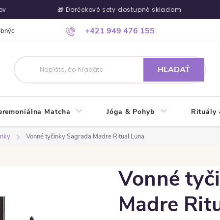
🎁 Darčekové sety dostupné skladom

+421 949 476 155
obných údajov
Ako nakupovať
Kontakty
Blog
Kde nás náj
HĽADAŤ
eremoniálna Matcha
Jóga & Pohyb
Rituály
inky
Vonné tyčinky Sagrada Madre Ritual Luna
Vonné tyč
Madre Rit