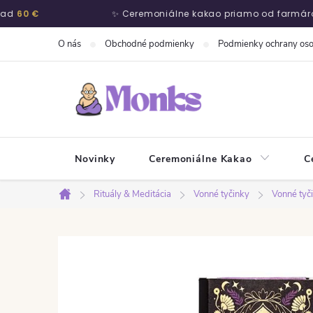
0 €
✨ Ceremoniálne kakao priamo od farmárov
Prejsť na obsah
O nás
Obchodné podmienky
Podmienky ochrany os
Novinky
Ceremoniálne Kakao
C
Rituály & Meditácia
Vonné tyčinky
Vonné tyč
Domov