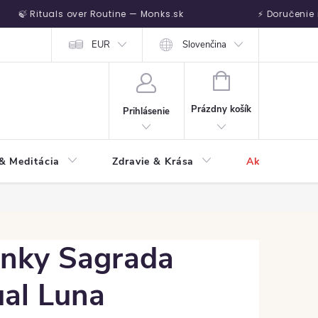
 Rituals over Routine — Monks.sk
⚡ Doručenie na d
dete
Vrátenie tovaru
EUR
Slovenčina
NÁKUPNÝ KOŠÍK
Prázdny košík
Prihlásenie
 & Meditácia
Zdravie & Krása
Akcie
H
inky Sagrada
ual Luna