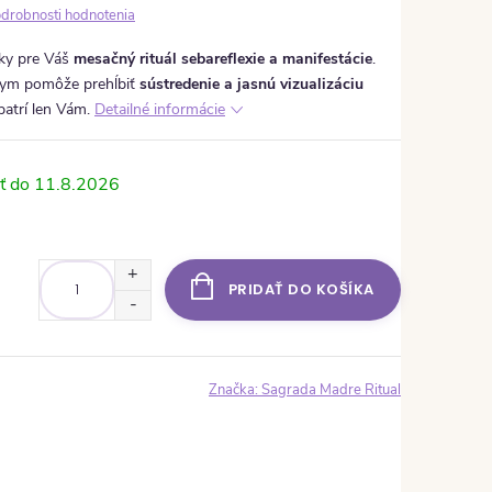
drobnosti hodnotenia
nky pre Váš
mesačný rituál sebareflexie a manifestácie
.
 dym pomôže prehĺbiť
sústredenie a jasnú vizualizáciu
patrí len Vám.
Detailné informácie
11.8.2026
PRIDAŤ DO KOŠÍKA
Značka:
Sagrada Madre Ritual