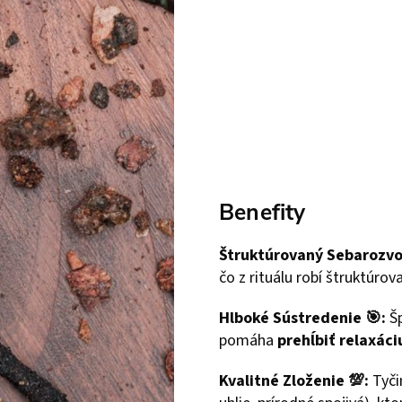
Benefity
Štruktúrovaný Sebarozvoj 
čo z rituálu robí štruktúro
Hlboké Sústredenie 🎯:
Šp
pomáha
prehĺbiť relaxáci
Kvalitné Zloženie 💯:
Tyči