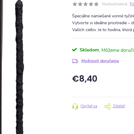
Neohodnotené
Po
Špeciálne namiešané vonné tyči
Vytvorte si ideálne prostredie –
Vašich cieľov. Je to hodina, ktorá 
Skladom
Možnosti doručenia
€8,40
Jednotková cena:
Opýtať sa
Zdieľať