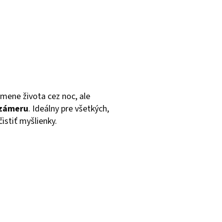
 zmene života cez noc, ale
 zámeru
. Ideálny pre všetkých,
istiť myšlienky.