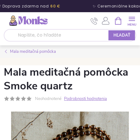
 Doprava zdarma nad
60 €
✨ Ceremoniálne kaka
Prejsť na obsah
NÁKUPNÝ
HĽADAŤ
Mala meditačná pomôcka
Mala meditačná pomôcka
Smoke quartz
Neohodnotené
Podrobnosti hodnotenia