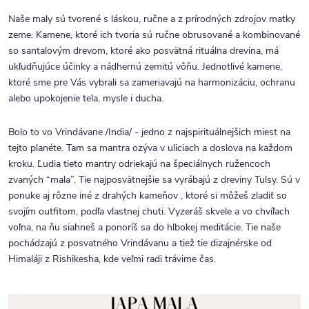
Naše maly sú tvorené s láskou, ručne a z prírodných zdrojov matky
zeme. Kamene, ktoré ich tvoria sú ručne obrusované a kombinované
so santalovým drevom, ktoré ako posvätná rituálna drevina, má
ukľudňujúce účinky a nádhernú zemitú vôňu.
Jednotlivé kamene,
ktoré sme pre Vás vybrali sa zameriavajú na harmonizáciu, ochranu
alebo upokojenie tela, mysle i ducha.
Bolo to vo Vrindávane /India/ - jedno z najspirituálnejšich miest na
tejto planéte. Tam sa mantra ozýva v uliciach a doslova na každom
kroku. Ľudia tieto mantry odriekajú na špeciálnych ružencoch
zvaných “mala”. Tie najposvätnejšie sa vyrábajú z dreviny Tulsy. Sú v
ponuke aj rôzne iné z drahých kameňov , ktoré si môžeš zladiť so
svojím outfitom, podľa vlastnej chuti. Vyzeráš skvele a vo chvíľach
voľna, na ňu siahneš a ponoríš sa do hlbokej meditácie. Tie naše
pochádzajú z posvatného Vrindávanu a tiež tie dizajnérske od
Himaláji z Rishikesha, kde veľmi radi trávime čas.