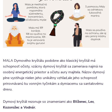
MALA Dymového kryštálu podobne ako klasický kryštál má
schopnosť očisty, vzácny dymový kryštál sa zameriava najmä na
osobný energetický priestor a očistu aury majitela. Názov dymový
plne vystihuje nielen jeho unikátny vzhľad,ale jeho schopnosť
prirovnávanú ku vonným tyčinkám a dymiacemu sa santalovému
drevu.
Dymový kryštál rezonuje so znameniami ako
Blíženec, Lev,
Kozorožec a Vodnár.