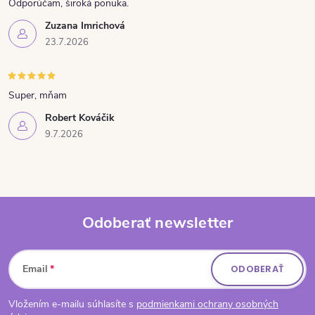
Odporúčam, široká ponuka.
Zuzana Imrichová
23.7.2026
Super, mňam
Robert Kováčik
9.7.2026
Odoberať newsletter
Zápätie
Email
ODOBERAŤ
Vložením e-mailu súhlasíte s
podmienkami ochrany osobných