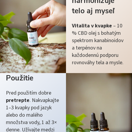
harmonizuje
telo aj myseľ
Vitalita v kvapke
– 10
% CBD olej s bohatým
spektrom kanabinoidov
a terpénov na
každodennú podporu
rovnováhy tela a mysle.
Použitie
Pred použitím dobre
pretrepte
. Nakvapkajte
1–3 kvapky pod jazyk
alebo do malého
množstva vody, 1 až 3×
denne. Užívajte medzi