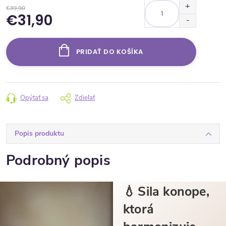
€39,90
€31,90
Jednotková cena:
PRIDAŤ DO KOŠÍKA
Opýtať sa
Zdieľať
Popis produktu
Podrobný popis
💧
Sila konope,
ktorá