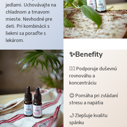
jedlami. Uchovávajte na
chladnom a tmavom
mieste. Nevhodné pre
deti. Pri kombinácii s
liekmi sa poraďte s
lekárom.
✨Benefity
🧘‍♀️ Podporuje duševnú
rovnováhu a
koncentráciu
😌 Pomáha pri zvládaní
stresu a napätia
🌙 Zlepšuje kvalitu
spánku