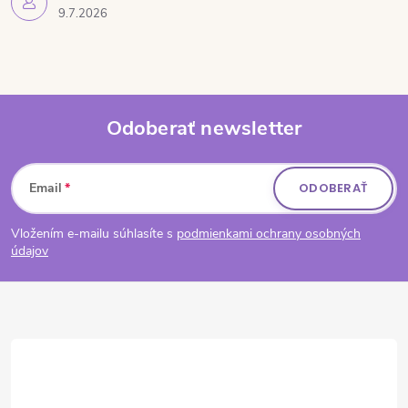
9.7.2026
Odoberať newsletter
Zápätie
Email
ODOBERAŤ
Vložením e-mailu súhlasíte s
podmienkami ochrany osobných
údajov