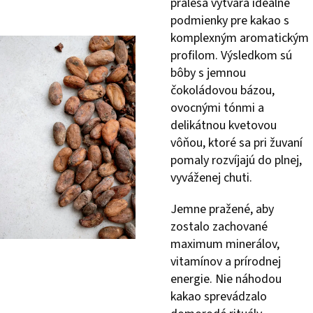
pralesa vytvára ideálne
podmienky pre kakao s
komplexným aromatickým
profilom. Výsledkom sú
bôby s jemnou
čokoládovou bázou,
ovocnými tónmi a
delikátnou kvetovou
vôňou, ktoré sa pri žuvaní
pomaly rozvíjajú do plnej,
vyváženej chuti.
Jemne pražené, aby
zostalo zachované
maximum minerálov,
vitamínov a prírodnej
energie. Nie náhodou
kakao sprevádzalo