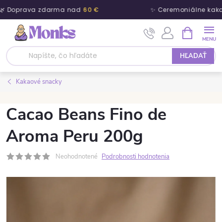
🌿 Doprava zdarma nad
60 €
✨ Ceremoniálne kaka
Prejsť na obsah
NÁKUPNÝ
HĽADAŤ
Kakaové snacky
Cacao Beans Fino de
Aroma Peru 200g
Neohodnotené
Podrobnosti hodnotenia