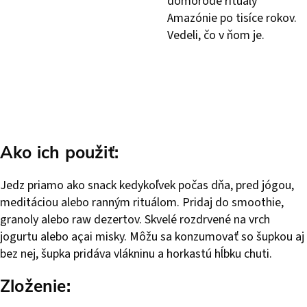
domorodé rituály
Amazónie po tisíce rokov.
Vedeli, čo v ňom je.
Ako ich použiť:
Jedz priamo ako snack kedykoľvek počas dňa, pred jógou,
meditáciou alebo ranným rituálom. Pridaj do smoothie,
granoly alebo raw dezertov. Skvelé rozdrvené na vrch
jogurtu alebo açai misky. Môžu sa konzumovať so šupkou aj
bez nej, šupka pridáva vlákninu a horkastú hĺbku chuti.
Zloženie: