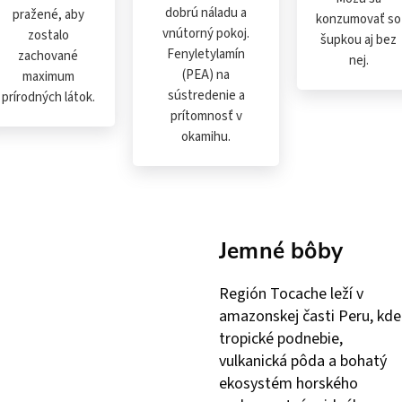
dobrú náladu a
pražené, aby
konzumovať so
vnútorný pokoj.
zostalo
šupkou aj bez
Fenyletylamín
zachované
nej.
(PEA) na
maximum
sústredenie a
prírodných látok.
prítomnosť v
okamihu.
Jemné bôby
Región Tocache leží v
amazonskej časti Peru, kde
tropické podnebie,
vulkanická pôda a bohatý
ekosystém horského