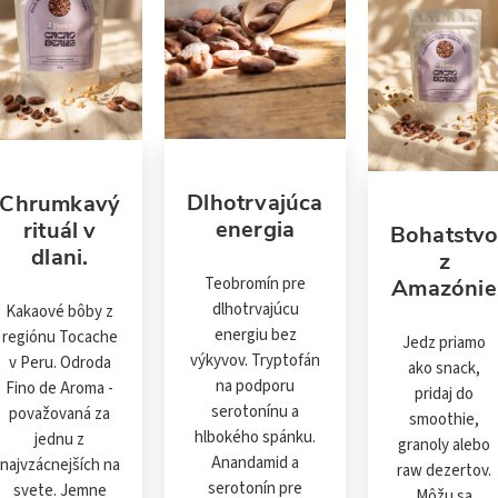
Dlhotrvajúca
Chrumkavý
energia
rituál v
Bohatstv
dlani.
z
Teobromín pre
Amazónie
dlhotrvajúcu
Kakaové bôby z
energiu bez
regiónu Tocache
Jedz priamo
výkyvov. Tryptofán
v Peru. Odroda
ako snack,
na podporu
Fino de Aroma -
pridaj do
serotonínu a
považovaná za
smoothie,
hlbokého spánku.
jednu z
granoly alebo
Anandamid a
najvzácnejších na
raw dezertov.
serotonín pre
svete. Jemne
Môžu sa