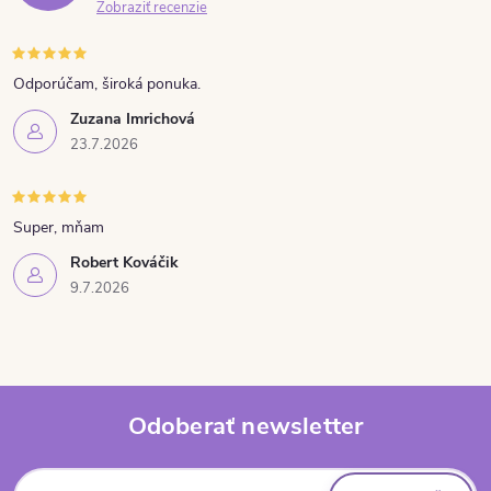
Zobraziť recenzie
Odporúčam, široká ponuka.
Zuzana Imrichová
23.7.2026
Super, mňam
Robert Kováčik
9.7.2026
Odoberať newsletter
Zápätie