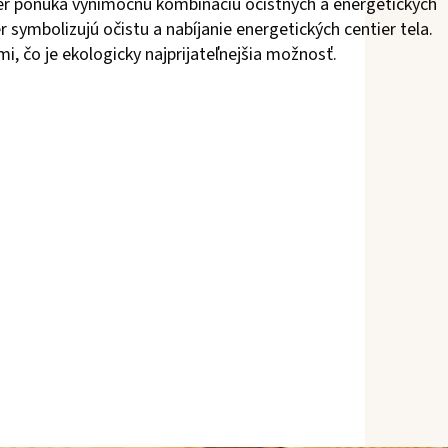
akier ponúka výnimočnú kombináciu očistných a energetických
er symbolizujú očistu a nabíjanie energetických centier tela.
i, čo je ekologicky najprijateľnejšia možnosť.