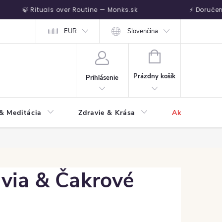
🍃 Rituals over Routine — Monks.sk
⚡ Doručenie na
dete
Vrátenie tovaru
EUR
Slovenčina
NÁKUPNÝ KOŠÍK
Prázdny košík
Prihlásenie
 & Meditácia
Zdravie & Krása
Akcie
H
lvia & Čakrové