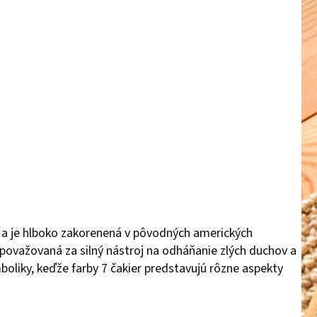
v a je hlboko zakorenená v pôvodných amerických
 považovaná za silný nástroj na odháňanie zlých duchov a
mboliky, keďže farby 7 čakier predstavujú rôzne aspekty