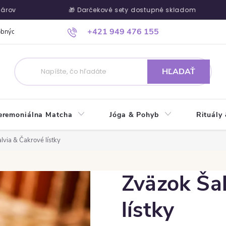
🎁 Darčekové sety dostupné skladom
+421 949 476 155
obných údajov
Ako nakupovať
Kontakty
Blog
Kde nás náj
HĽADAŤ
eremoniálna Matcha
Jóga & Pohyb
Rituály
lvia & Čakrové lístky
Zväzok Ša
lístky