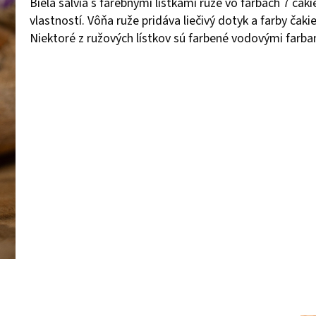
Biela šalvia s farebnými lístkami ruže vo farbách 7 č
vlastností. Vôňa ruže pridáva liečivý dotyk a farby čaki
Niektoré z ružových lístkov sú farbené vodovými farbam