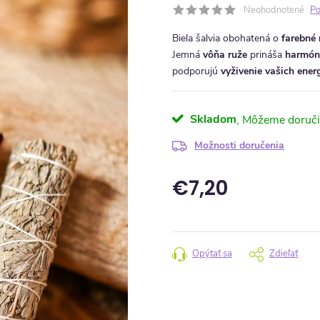
Neohodnotené
Po
Biela šalvia obohatená o
farebné 
Jemná
vôňa ruže
prináša
harmóni
podporujú
vyživenie vašich ener
Skladom
Možnosti doručenia
€7,20
Jednotková cena:
Opýtať sa
Zdieľať