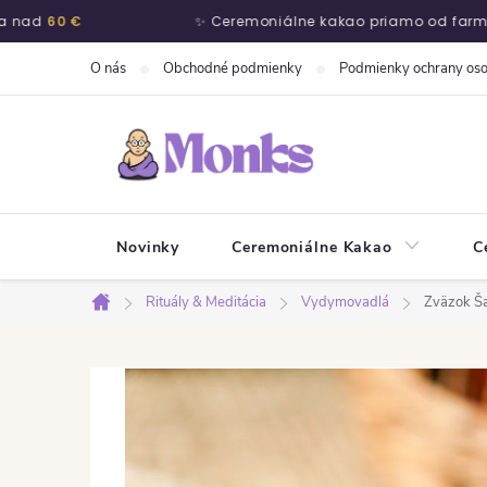
d
60 €
✨ Ceremoniálne kakao priamo od farmárov
Prejsť na obsah
O nás
Obchodné podmienky
Podmienky ochrany os
Novinky
Ceremoniálne Kakao
C
Rituály & Meditácia
Vydymovadlá
Zväzok Ša
Domov