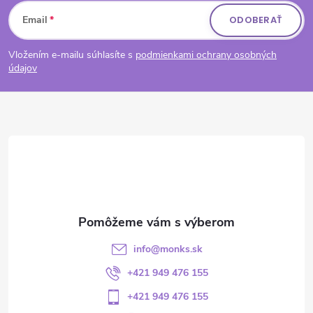
Zápätie
Email
ODOBERAŤ
Vložením e-mailu súhlasíte s
podmienkami ochrany osobných
údajov
info
@
monks.sk
+421 949 476 155
+421 949 476 155