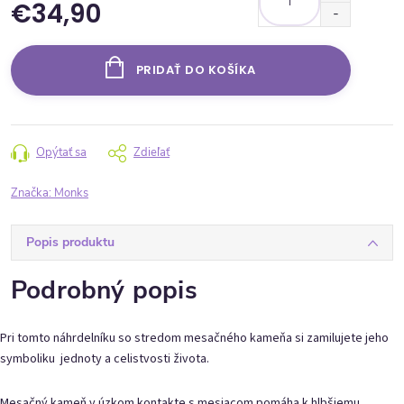
€34,90
Jednotková cena:
PRIDAŤ DO KOŠÍKA
Opýtať sa
Zdieľať
Značka:
Monks
Popis produktu
Podrobný popis
Pri tomto náhrdelníku so stredom mesačného kameňa si zamilujete jeho
symboliku jednoty a celistvosti života.
Mesačný kameň v úzkom kontakte s mesiacom pomáha k hlbšiemu