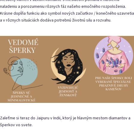
naladeniu a porozumeniu rôznych fáz našeho emočného rozpoloženia.
Krásne dopĺňa funkciu ako symbol nových začiatkov / konečného uzavretia
a v rôznych situáciách dodáva potrebnú životnú silu a rozvahu.
Zaleťme si teraz do Jaipuru v Indii, ktorý je hlavným mestom diamantov a
šperkov vo svete.