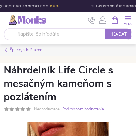
 Doprava zdarma nad
60 €
✨ Ceremoniálne kaka
Prejsť na obsah
NÁKUPNÝ
HĽADAŤ
Šperky s krištálom
Náhrdelník Life Circle s
mesačným kameňom s
pozlátením
Neohodnotené
Podrobnosti hodnotenia