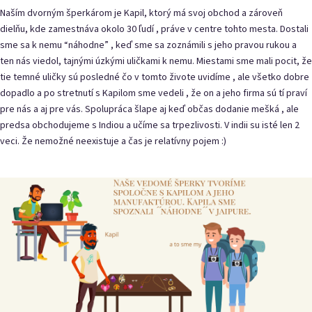
Naším dvorným šperkárom je Kapil, ktorý má svoj obchod a zároveň
dielňu, kde zamestnáva okolo 30 ľudí , práve v centre tohto mesta. Dostali
sme sa k nemu “náhodne” , keď sme sa zoznámili s jeho pravou rukou a
ten nás viedol, tajnými úzkými uličkami k nemu. Miestami sme mali pocit, že
tie temné uličky sú posledné čo v tomto živote uvidíme , ale všetko dobre
dopadlo a po stretnutí s Kapilom sme vedeli , že on a jeho firma sú tí praví
pre nás a aj pre vás. Spolupráca šlape aj keď občas dodanie mešká , ale
predsa obchodujeme s Indiou a učíme sa trpezlivosti. V indii su isté len 2
veci. Že nemožné neexistuje a čas je relatívny pojem :)