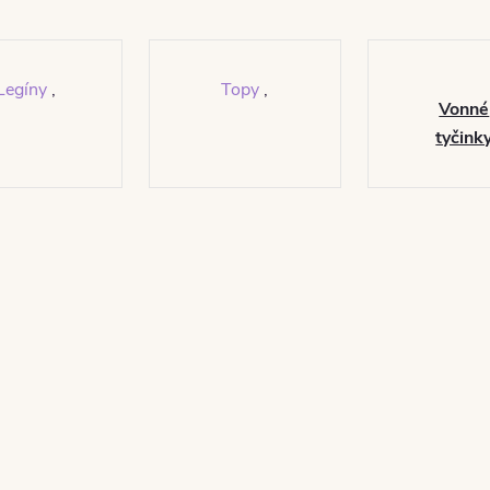
Legíny
,
Topy
,
Vonné
tyčink