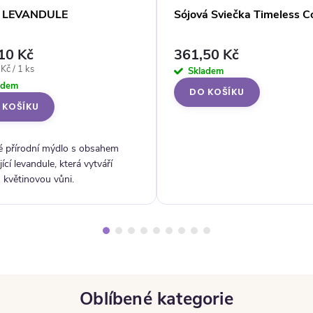
o LEVANDULE
Sójová Sviečka Timeless 
10 Kč
361,50 Kč
ena:
Kč / 1 ks
Skladem
adem
DO KOŠÍKU
 KOŠÍKU
é přírodní mýdlo s obsahem
jící levandule, která vytváří
 květinovou vůni.
Oblíbené kategorie