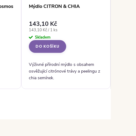
Cosmos
Mýdlo CITRON & CHIA
Sójová 
143,10 Kč
361,5
Měrná cena:
143,10 Kč / 1 ks
Sklad
Skladem
DO K
DO KOŠÍKU
Výživné přírodní mýdlo s obsahem
osvěžující citrónové trávy a peelingu z
chia semínek.