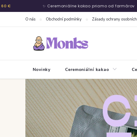
✨ Ceremoniálne kakao priamo od farmárov
Přejít na obsah
O nás
Obchodní podmínky
Zásady ochrany osobních
Novinky
Ceremoniální kakao
Ce