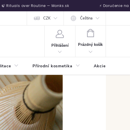
ituals over Routine — Monks.sk
⚡ Doručenie na druh
Vrátenie tovaru
CZK
Čeština
NÁKUPNÍ KOŠÍK
Prázdný košík
Přihlášení
itace
Přírodní kosmetika
Akcie
Harm