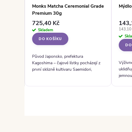
Monks Matcha Ceremonial Grade
Mýdl
Premium 30g
725,40 Kč
143,
RAZIT
Měrná c
143,10 
Skladem
Skl
DO KOŠÍKU
tvořeny s
DO
ohyb, což
Původ Japonsko, prefektura
nosti
Výživn
Kagoshima – čajové lístky pocházejí z
ěhu nebo
uklidňu
první sklizně kultivaru Saemidori,
jemnou
oblasti známé svou bohatou čajovou
tradicí a ideálními podmínkami pro...