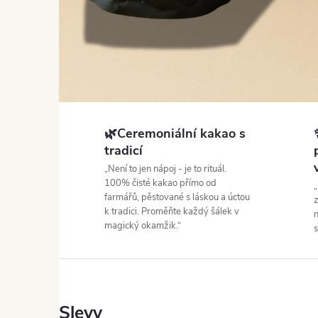
🌿Ceremoniální kakao s
tradicí
„Není to jen nápoj - je to rituál.
100% čisté kakao přímo od
„
farmářů, pěstované s láskou a úctou
z
k tradici. Proměňte každý šálek v
n
magický okamžik.“
s
Slevy