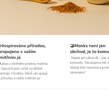
✨Inspirováno přírodou,
🤝Monks není jen
propojeno s vaším
obchod, je to komu
vnitřním já
„Nejste jen zákazník - jste s
komunity. Sdružujeme lidi, k
Kakao z deštného pralesa, matcha
hledají klid, harmonii a pros
 čajových polí, ručně vyráběné
zpomalení.“
ástroje. Výrobky, které vás spojují
 přírodou a vaším vnitřním já.“