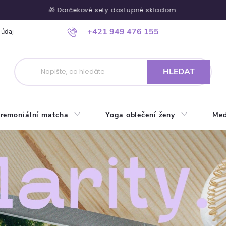
🎁 Darčekové sety dostupné skladom
🍃 R
+421 949 476 155
 údajů
Ako nakupovať
Kontakty
Blog
Kde nás nájdete
HLEDAT
remoniální matcha
Yoga oblečení ženy
Med