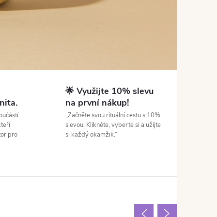
🌟 Využijte 10% slevu
nita.
na první nákup!
oučástí
„Začněte svou rituální cestu s 10%
teří
slevou. Klikněte, vyberte si a užijte
tor pro
si každý okamžik.“