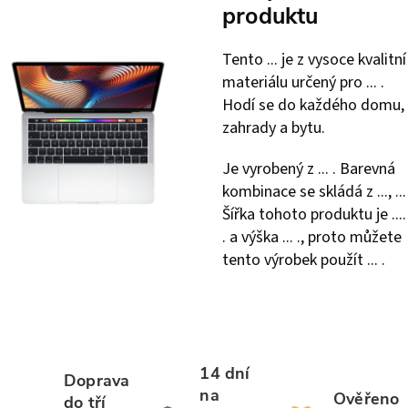
produktu
Tento ... je z vysoce kvalitní
materiálu určený pro ... .
Hodí se do každého domu,
zahrady a bytu.
Je vyrobený z ... . Barevná
kombinace se skládá z ..., ...
Šířka tohoto produktu je ....
. a výška ... ., proto můžete
tento výrobek použít ... .
14 dní
Doprava
na
Ověřeno
do tří