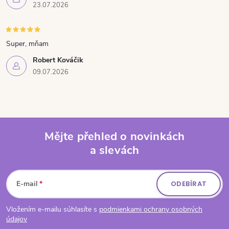
23.07.2026
Super, mňam
Robert Kováčik
09.07.2026
Mějte přehled o novinkách
a slevách
Zápatí
E-mail
ODEBÍRAT
Vložením e-mailu súhlasíte s
podmienkami ochrany osobných
údajov