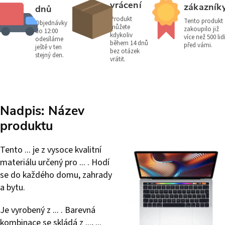
vrácení
zákazník
dnů
Produkt
Tento produkt
Objednávky
můžete
zakoupilo již
do 12:00
kdykoliv
více než 500 lid
odesíláme
během 14 dnů
před vámi.
ještě v ten
bez otázek
stejný den.
vrátit.
Nadpis: Název
produktu
Tento ... je z vysoce kvalitní
materiálu určený pro ... . Hodí
se do každého domu, zahrady
a bytu.
Je vyrobený z ... . Barevná
kombinace se skládá z ..., ...