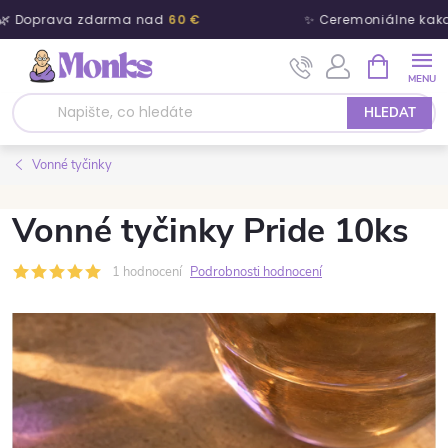
🌿 Doprava zdarma nad
60 €
✨ Ceremoniálne kaka
Přejít na obsah
NÁKUPNÍ 
HLEDAT
Vonné tyčinky
Vonné tyčinky Pride 10ks
1 hodnocení
Podrobnosti hodnocení