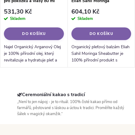
pro pokožku a vlasy 80 ml
Eliah Sahil Moringa
Sheabutter
531,30 Kč
604,10 Kč
Skladem
Skladem
DO KOŠÍKU
DO KOŠÍKU
Najel Organický Arganový Olej
Organický pleťový balzám Eliah
je 100% přírodní olej, který
Sahil Moringa Sheabutter je
revitalizuje a hydratuje pleť a
100% přírodní produkt s
vlasy, podporuje obnovu buněk
extrakty moringy, heřmánku a
a zpevňuje nehty.
ledence. Obsahuje vitamíny,
antioxidanty a výživná másla,
Ovládací prvky výpisu
která...
🌿Ceremoniální kakao s tradicí
„Není to jen nápoj - je to rituál. 100% čisté kakao přímo od
farmářů, pěstované s láskou a úctou k tradici. Proměňte každý
šálek v magický okamžik.“