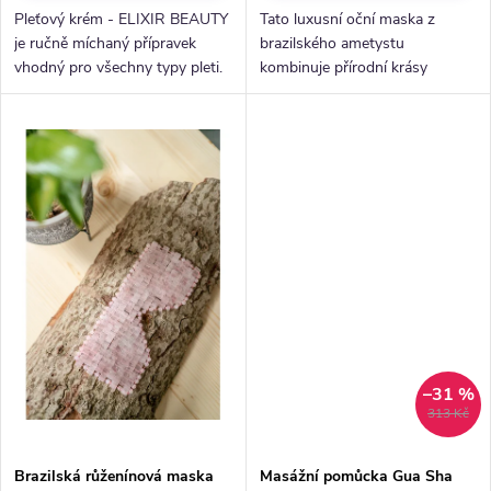
Pleťový krém - ELIXIR BEAUTY
Tato luxusní oční maska z
je ručně míchaný přípravek
brazilského ametystu
vhodný pro všechny typy pleti.
kombinuje přírodní krásy
Složky elixíru v organické
kamene s uklidňujícími a
kvalitě poskytují výživu
energetickými přínosy. Ametyst
normální pleti a pomáhají s...
je známý svými relaxačními
vlastnostmi, podporou...
–31 %
313 Kč
Brazilská růženínová maska
Masážní pomůcka Gua Sha