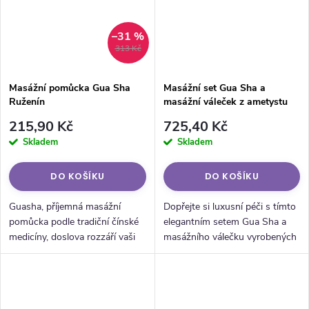
–31 %
313 Kč
Masážní pomůcka Gua Sha
Masážní set Gua Sha a
Ruženín
masážní váleček z ametystu
215,90 Kč
725,40 Kč
Skladem
Skladem
DO KOŠÍKU
DO KOŠÍKU
Guasha, příjemná masážní
Dopřejte si luxusní péči s tímto
pomůcka podle tradiční čínské
elegantním setem Gua Sha a
medicíny, doslova rozzáří vaši
masážního válečku vyrobených
tvář i váš den. Její jedinečný tvar
z kvalitního ametystu. Ideální
se dokonale přizpůsobí a
pro uvolnění, stimulaci pokožky
promasíruje každý záhyb, sval...
a podporu mikrocirkulace.