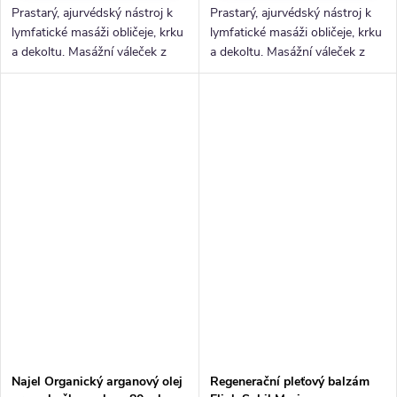
Prastarý, ajurvédský nástroj k
Prastarý, ajurvédský nástroj k
lymfatické masáži obličeje, krku
lymfatické masáži obličeje, krku
a dekoltu. Masážní váleček z
a dekoltu. Masážní váleček z
pravého jadeitu.
pravého růženínu. Face roller je
malý zázrak, který tě zbaví
toxických...
Najel Organický arganový olej
Regenerační pleťový balzám