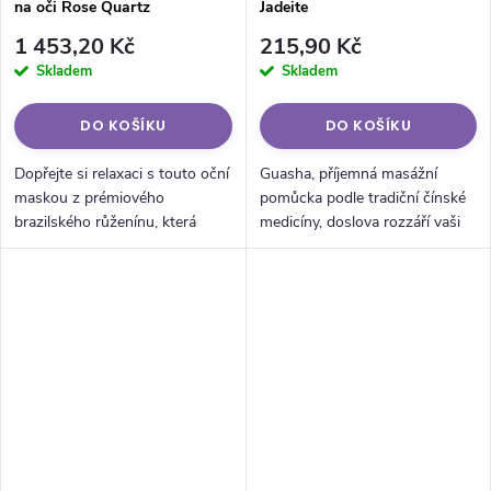
na oči Rose Quartz
Jadeite
1 453,20 Kč
215,90 Kč
Skladem
Skladem
DO KOŠÍKU
DO KOŠÍKU
Dopřejte si relaxaci s touto oční
Guasha, příjemná masážní
maskou z prémiového
pomůcka podle tradiční čínské
brazilského růženínu, která
medicíny, doslova rozzáří vaši
pomáhá uvolnit napětí a
tvář i váš den. Její jedinečný tvar
podporuje pocit harmonie.
se dokonale přizpůsobí a
promasíruje každý záhyb, sval...