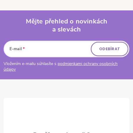
Mějte přehled o novinkách
a slevách
Zápatí
E-mail
ODEBÍRAT
Vložením e-mailu súhlasíte s
podmienkami ochrany osobných
údajov