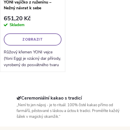
YONI vajíčko z ruženínu –
Nežný návrat k sebe
651,20 Kč
Skladem
ZOBRAZIT
Růžový křemen YONI vejce
(Yoni Egg) je vzácný dar přírody,
vyrobený do posvátného tvaru
vejce. Používá se k vložení do
yoni – ženského chrámu – jako
nástroj pro vědomou práci s...
Ovládací prvky výpisu
🌿Ceremoniální kakao s tradicí
„Není to jen nápoj - je to rituál. 100% čisté kakao přímo od
farmářů, pěstované s láskou a úctou k tradici. Proměňte každý
šálek v magický okamžik.“