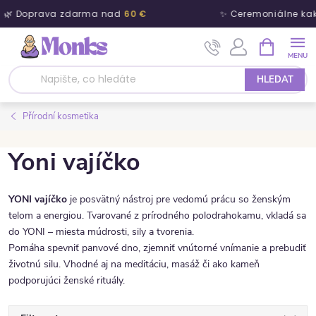
🌿 Doprava zdarma nad
60 €
✨ Ceremoniálne ka
Přejít na obsah
NÁKUPNÍ 
HLEDAT
Přírodní kosmetika
Yoni vajíčko
YONI vajíčko
je posvätný nástroj pre vedomú prácu so ženským
telom a energiou. Tvarované z prírodného polodrahokamu, vkladá sa
do YONI – miesta múdrosti, sily a tvorenia.
Pomáha spevniť panvové dno, zjemniť vnútorné vnímanie a prebudiť
životnú silu. Vhodné aj na meditáciu, masáž či ako kameň
podporujúci ženské rituály.