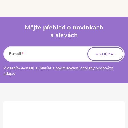
Mějte přehled o novinkách
a slevách
Zápatí
E-mail
ODEBÍRAT
Vložením e-mailu súhlasíte s
podmienkami ochrany osobných
údajov