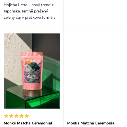
Hojicha Latte – nový trend z
Japonska. Jemně pražený
zelený čaj v práškové formě s
kokosovým cukrem pro
výjimečně lahodný, jemně
čokoládový nápoj, který pohladí
tělo i duši....
Monks Matcha Ceremonial
Monks Matcha Ceremonial