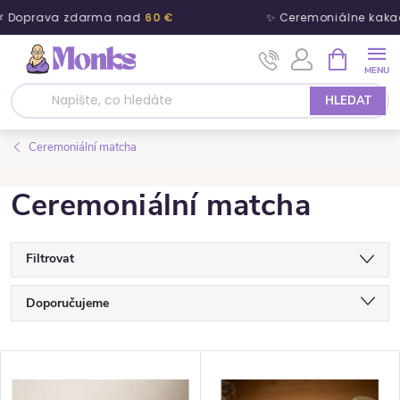
 Doprava zdarma nad
60 €
✨ Ceremoniálne kaka
Přejít na obsah
NÁKUPNÍ 
HLEDAT
Ceremoniální matcha
Ceremoniální matcha
Filtrovat
Řazení produktů
Doporučujeme
Nejlevnější
Výpis produktů
Nejdražší