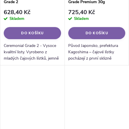
Grade 2
Grade Premium 30g
628,40 Kč
725,40 Kč
Skladem
Skladem
DO KOŠÍKU
DO KOŠÍKU
Ceremonial Grade 2 - Vysoce
Původ Japonsko, prefektura
kvalitní listy. Vyrobeno z
Kagoshima – čajové lístky
mladých čajových lístků, jemně
pocházejí z první sklizně
rozemletých na prášekKvalita -
kultivaru Saemidori, oblasti
Tato matcha pochází z
známé svou bohatou čajovou
vybraných čajových zahrad v
tradicí a ideálními podmínkami
Japonsku a...
pro...