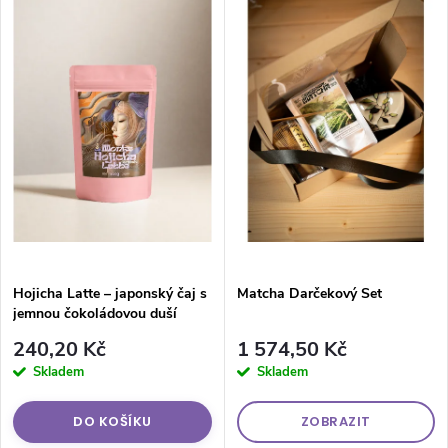
Nejprodávanější
Abecedně
Hojicha Latte – japonský čaj s
Matcha Darčekový Set
jemnou čokoládovou duší
240,20 Kč
1 574,50 Kč
Skladem
Skladem
DO KOŠÍKU
ZOBRAZIT