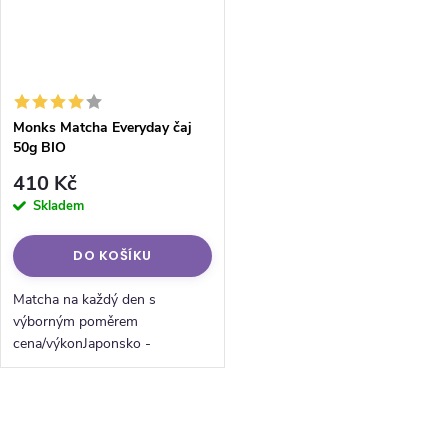
Monks Matcha Everyday čaj
50g BIO
410 Kč
Skladem
DO KOŠÍKU
Matcha na každý den s
výborným poměrem
cena/výkonJaponsko -
prefektura KagochimaNaše
matcha je zcela přírodní a
organická, bez přidaných barviv,
Ovládací prvky výpisu
chemikálií, lepku či laktózy....