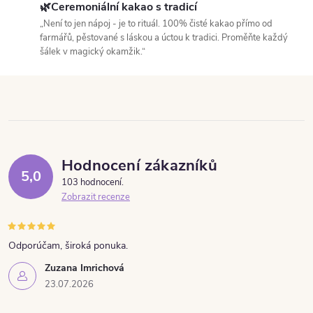
🌿Ceremoniální kakao s tradicí
„Není to jen nápoj - je to rituál. 100% čisté kakao přímo od
farmářů, pěstované s láskou a úctou k tradici. Proměňte každý
šálek v magický okamžik.“
Hodnocení zákazníků
5,0
103 hodnocení
Zobrazit recenze
Odporúčam, široká ponuka.
Zuzana Imrichová
23.07.2026