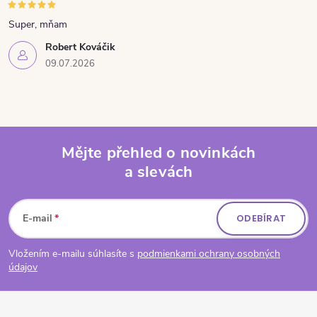
Super, mňam
Robert Kováčik
09.07.2026
Mějte přehled o novinkách
a slevách
Zápatí
E-mail
ODEBÍRAT
Vložením e-mailu súhlasíte s
podmienkami ochrany osobných
údajov