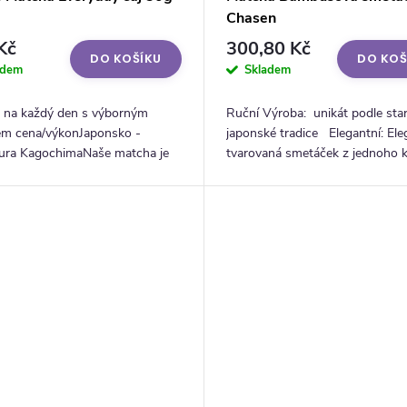
Chasen
Kč
300,80 Kč
DO KOŠÍKU
DO KOŠ
adem
Skladem
 na každý den s výborným
Ruční Výroba: unikát podle sta
m cena/výkonJaponsko -
japonské tradice Elegantní: Ele
tura KagochimaNaše matcha je
tvarovaná smetáček z jednoho 
řírodní a organická, bez
bílého bambusu Dokonalá Pěna
ch barviv, chemikálií, lepku či
jemných štětin...
..