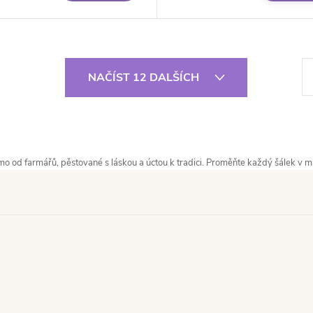
St
NAČÍST 12 DALŠÍCH
přímo od farmářů, pěstované s láskou a úctou k tradici. Proměňte každý šálek v 