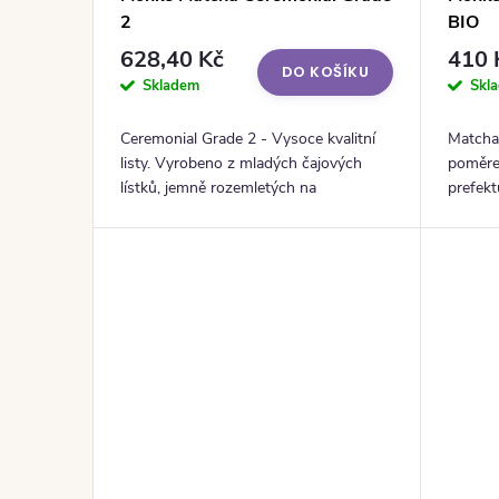
2
BIO
628,40 Kč
410 
DO KOŠÍKU
Skladem
Skl
Ceremonial Grade 2 - Vysoce kvalitní
Matcha
listy. Vyrobeno z mladých čajových
poměre
lístků, jemně rozemletých na
prefek
prášekKvalita - Tato matcha pochází z
zcela p
vybraných čajových zahrad v Japonsku
přidaný
a...
laktózy..