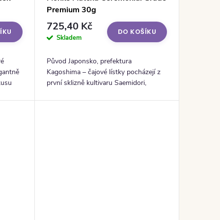
Premium 30g
725,40 Kč
ÍKU
DO KOŠÍKU
Skladem
ré
Původ Japonsko, prefektura
gantně
Kagoshima – čajové lístky pocházejí z
kusu
první sklizně kultivaru Saemidori,
: 80
oblasti známé svou bohatou čajovou
tradicí a ideálními podmínkami pro...