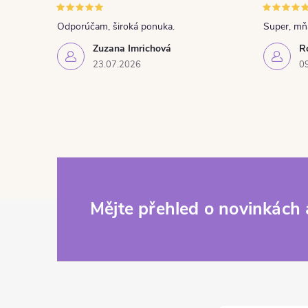
Odporúčam, široká ponuka.
Super, m
Zuzana Imrichová
R
23.07.2026
0
Zápatí
Mějte přehled o novinkách