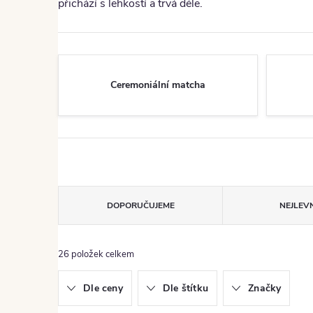
přichází s lehkostí a trvá déle.
Ceremoniální matcha
Řazení produktů
DOPORUČUJEME
NEJLEVN
26
položek celkem
Dle ceny
Dle štítku
Značky