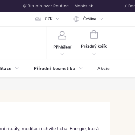
🍃 Rituals over Routine — Monks.sk
⚡ Doruč
Vrátenie tovaru
CZK
Čeština
NÁKUPNÍ KOŠÍK
Prázdný košík
Přihlášení
itace
Přírodní kosmetika
Akcie
Harm
í rituály, meditaci i chvíle ticha. Energie, která