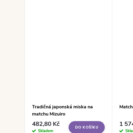
Tradičná japonská miska na
Match
matchu Mizuiro
482,80 Kč
1 57
DO KOŠÍKU
Skladem
Skl