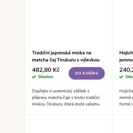
Tradiční japonská miska na
Hojich
matcha čaj Tiruburu s výlevkou
jemno
482,80 Kč
240,
DO KOŠÍKU
Skladem
Skl
Dopřejte si autentický zážitek z
Hojicha
přípravy matcha čaje s touto tradiční
Jemně p
miskou Tiruburu, která dodá vašemu
formě 
čajovému rituálu kouzlo japonského
výjime
řemeslného umění.
nápoj, k