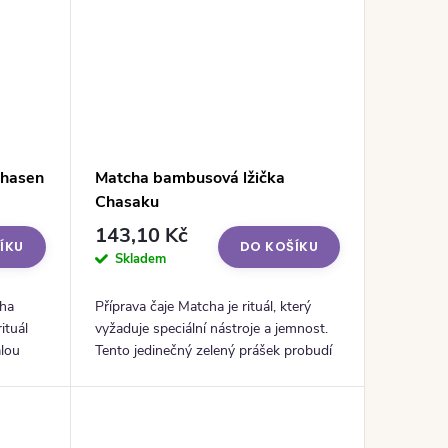
Chasen
Matcha bambusová lžička
Chasaku
143,10 Kč
ÍKU
DO KOŠÍKU
Skladem
cha
Příprava čaje Matcha je rituál, který
ituál
vyžaduje speciální nástroje a jemnost.
lou
Tento jedinečný zelený prášek probudí
vaše smysly, povzbudí tělo i mysl a
nabídne chvíli klidu....