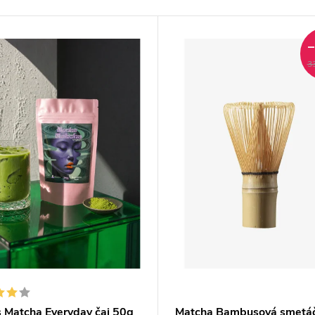
3
 Matcha Everyday čaj 50g
Matcha Bambusová smetá