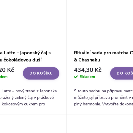
a Latte – japonský čaj s
Rituální sada pro matcha 
u čokoládovou duší
& Chashaku
20 Kč
434,30 Kč
DO KOŠÍKU
DO KOŠ
adem
Skladem
 Latte – nový trend z Japonska.
S touto sadou na přípravu mat
ražený zelený čaj v práškové
můžete její přípravu proměnit v r
s kokosovým cukrem pro
plný harmonie. Vytvořte dokona
čně lahodný, jemně čokoládový
matcha pomocí přesné lžičky a
terý pohladí tělo i duši....
metličky na bohatou pěnu.