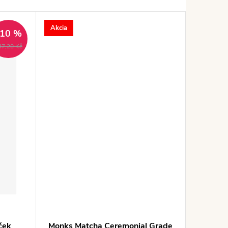
Akcia
–10 %
37,20 Kč
ček
Monks Matcha Ceremonial Grade