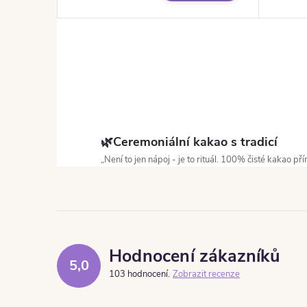
Ovládací prvky výpisu
🌿Ceremoniální kakao s tradicí
„Není to jen nápoj - je to rituál. 100% čisté kakao 
Hodnocení zákazníků
5,0
103 hodnocení
Zobrazit recenze