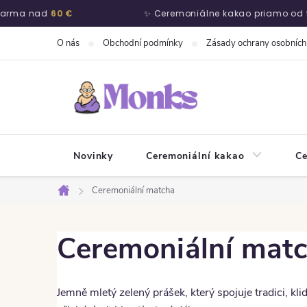
rma nad
60 €
✨ Ceremoniálne kakao priamo od fa
Přejít na obsah
O nás
Obchodní podmínky
Zásady ochrany osobních
Novinky
Ceremoniální kakao
Ce
Ceremoniální matcha
Domů
Ceremoniální mat
Jemně mletý zelený prášek, který spojuje tradici, klid 