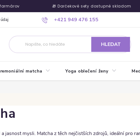
rmárov
🎁 Darčekové sety dostupné skladom
+421 949 476 155
 údajů
Ako nakupovať
Kontakty
Blog
Kde nás nájdete
HLEDAT
remoniální matcha
Yoga oblečení ženy
Med
cha
a jasnost mysli. Matcha z těch nejčistších zdrojů, ideální pro rann