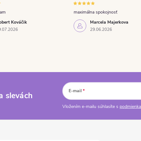
ňam
maximálna spokojnosť
obert Kováčik
Marcela Majerkova
9.07.2026
29.06.2026
E-mail
a slevách
Vložením e-mailu súhlasíte s
podmienka