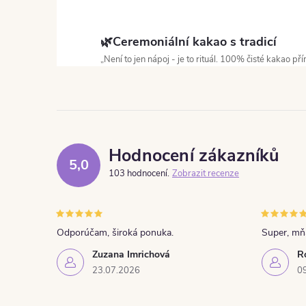
Ovládací prvky výpisu
🌿Ceremoniální kakao s tradicí
„Není to jen nápoj - je to rituál. 100% čisté kakao 
Hodnocení zákazníků
5,0
103 hodnocení
Zobrazit recenze
Odporúčam, široká ponuka.
Super, m
Zuzana Imrichová
R
23.07.2026
0