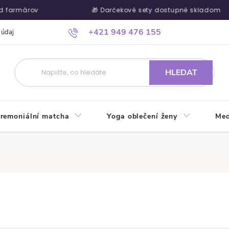
 farmárov
🎁 Darčekové sety dostupné skladom
+421 949 476 155
 údajů
Ako nakupovať
Kontakty
Blog
Kde nás nájdete
HLEDAT
remoniální matcha
Yoga oblečení ženy
Med