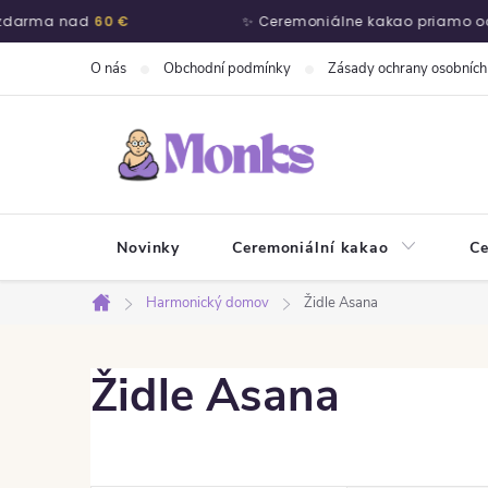
zdarma nad
60 €
✨ Ceremoniálne kakao priamo od
Přejít na obsah
O nás
Obchodní podmínky
Zásady ochrany osobních
Novinky
Ceremoniální kakao
Ce
Harmonický domov
Židle Asana
Domů
Židle Asana