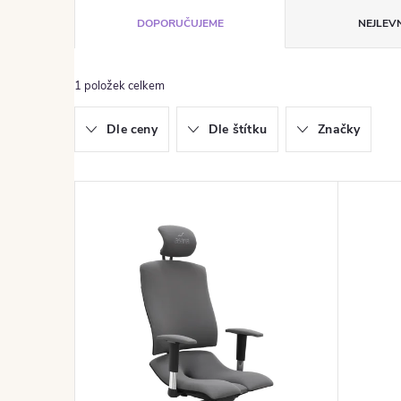
Řazení produktů
DOPORUČUJEME
NEJLEVN
1
položek celkem
Dle ceny
Dle štítku
Značky
Výpis produktů