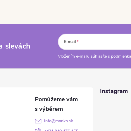
E-mail
a slevách
Vložením e-mailu súhlasíte s
podmienka
Instagram
info
@
monks.sk