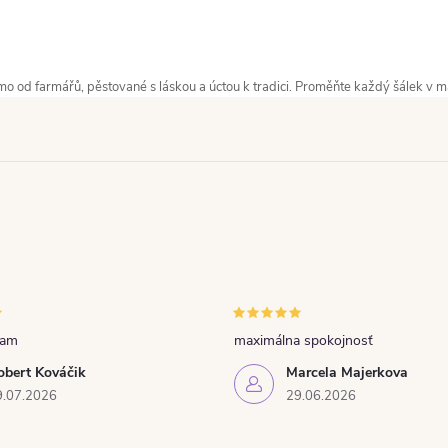
přímo od farmářů, pěstované s láskou a úctou k tradici. Proměňte každý šálek v 
ňam
maximálna spokojnosť
obert Kováčik
Marcela Majerkova
9.07.2026
29.06.2026