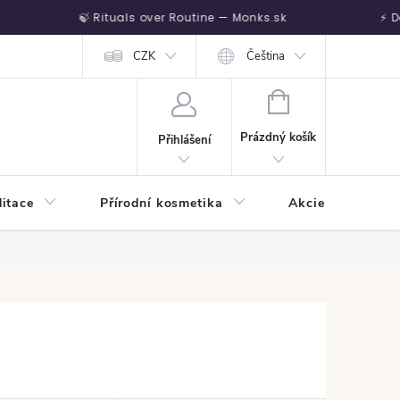
🍃 Rituals over Routine — Monks.sk
⚡ Do
Vrátenie tovaru
CZK
Čeština
NÁKUPNÍ KOŠÍK
Prázdný košík
Přihlášení
itace
Přírodní kosmetika
Akcie
Harm