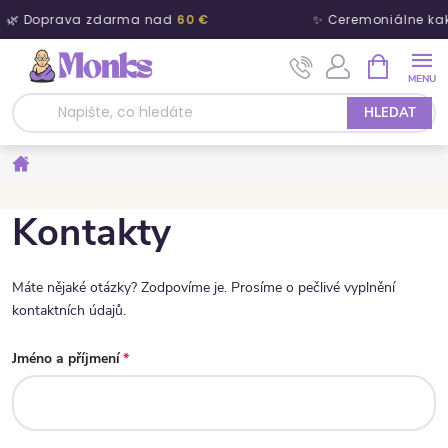
🌿 Doprava zdarma nad
60 €
✨ Ceremoniálne ka
Přejít na obsah
NÁKUPNÍ 
HLEDAT
Domů
Kontakty
Máte nějaké otázky? Zodpovíme je. Prosíme o pečlivé vyplnění
kontaktních údajů.
Jméno a příjmení