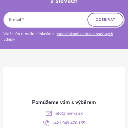
a slevách
Zápatí
E-mail
ODEBÍRAT
Vložením e-mailu súhlasíte s
podmienkami ochrany osobných
údajov
info
@
monks.sk
+421 949 476 155