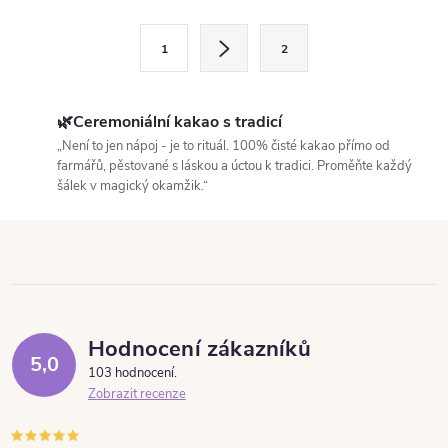
Stránkování
1
2
🌿Ceremoniální kakao s tradicí
„Není to jen nápoj - je to rituál. 100% čisté kakao přímo od
farmářů, pěstované s láskou a úctou k tradici. Proměňte každý
šálek v magický okamžik.“
Hodnocení zákazníků
5,0
103 hodnocení
Zobrazit recenze