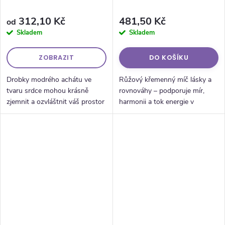
312,10 Kč
481,50 Kč
od
Skladem
Skladem
ZOBRAZIT
DO KOŠÍKU
Drobky modrého achátu ve
Růžový křemenný míč lásky a
tvaru srdce mohou krásně
rovnováhy – podporuje mír,
zjemnit a ozvláštnit váš prostor
harmonii a tok energie v
nebo meditační místo. Každá
prostoru.
drůza ve tvaru srdce vypadá
díky svému tvaru, barvě a
vzhledu...