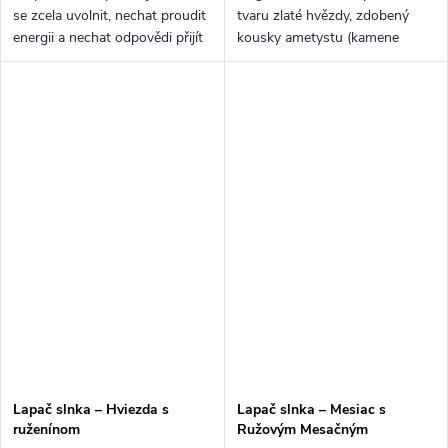
se zcela uvolnit, nechat proudit
tvaru zlaté hvězdy, zdobený
energii a nechat odpovědi přijít
kousky ametystu (kamene
přirozeně. Kyvadlo může být
intuice) a doplněný broušeným
nástrojem sebereflexe, který
křišťálem. Je navržen tak, aby
podporuje hlubší...
zachycoval světlo a rozptyloval
ho...
Lapač slnka – Hviezda s
Lapač slnka – Mesiac s
ruženínom
Ružovým Mesačným