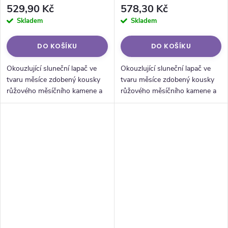
Kameňom
529,90 Kč
578,30 Kč
Skladem
Skladem
DO KOŠÍKU
DO KOŠÍKU
Okouzlující sluneční lapač ve
Okouzlující sluneční lapač ve
tvaru měsíce zdobený kousky
tvaru měsíce zdobený kousky
růžového měsíčního kamene a
růžového měsíčního kamene a
doplněný přívěskem z
doplněný přívěskem z
broušeného křišťálu. Ideální
broušeného křišťálu. Ideální
nástroj pro rozptýlení
nástroj pro rozptýlení
slunečního světla...
slunečního světla...