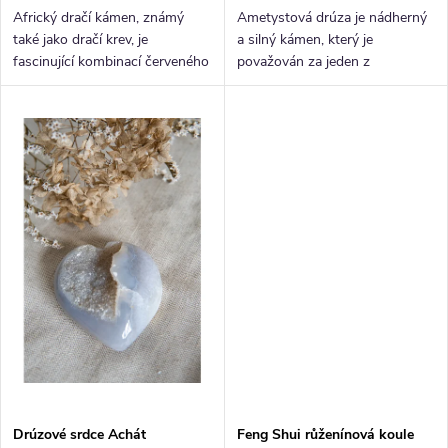
Africký dračí kámen, známý
Ametystová drúza je nádherný
také jako dračí krev, je
a silný kámen, který je
fascinující kombinací červeného
považován za jeden z
a zeleného jaspisu, místy
nejúčinnějších a nejdůležitějších
doplněná o bílý achát. Zelený
krystalů v oblasti energetické
odstín není tak sytý jako u
očisty, meditace a duchovního
indického...
růstu....
Drúzové srdce Achát
Feng Shui růženínová koule