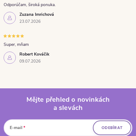
Odporúčam, široká ponuka.
Zuzana Imrichová
23.07.2026
Super, mňam
Robert Kováčik
09.07.2026
Mějte přehled o novinkách
a slevách
Zápatí
E-mail
ODEBÍRAT