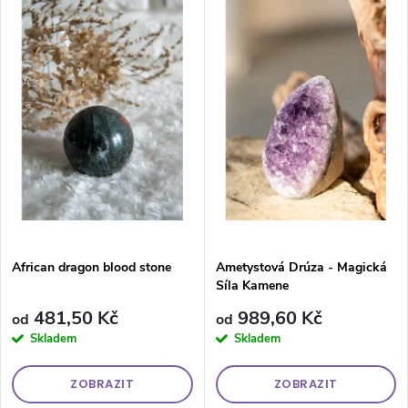
Nejprodávanější
Abecedně
African dragon blood stone
Ametystová Drúza - Magická
Síla Kamene
481,50 Kč
989,60 Kč
od
od
Skladem
Skladem
ZOBRAZIT
ZOBRAZIT