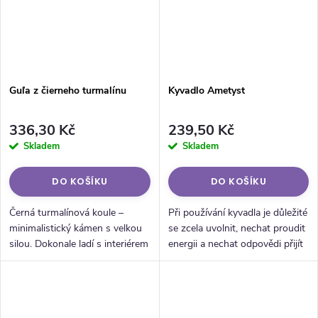
Guľa z čierneho turmalínu
Kyvadlo Ametyst
336,30 Kč
239,50 Kč
Skladem
Skladem
DO KOŠÍKU
DO KOŠÍKU
Černá turmalínová koule –
Při používání kyvadla je důležité
minimalistický kámen s velkou
se zcela uvolnit, nechat proudit
silou. Dokonale ladí s interiérem
energii a nechat odpovědi přijít
a působí jako přírodní ochrana
přirozeně. Kyvadlo může být
před negativními energiemi.
nástrojem sebereflexe, který
podporuje hlubší...