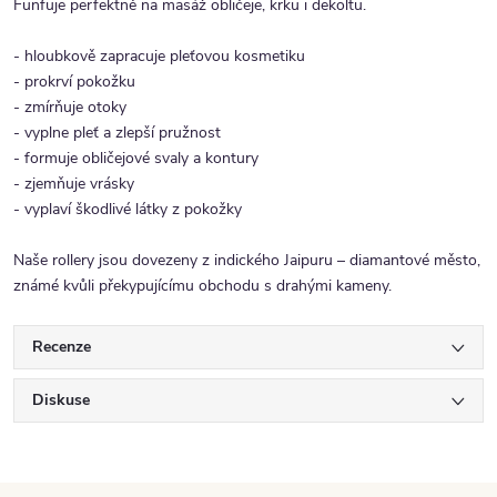
Funfuje perfektně na masáž obličeje, krku i dekoltu.
- hloubkově zapracuje pleťovou kosmetiku
- prokrví pokožku
- zmírňuje otoky
- vyplne pleť a zlepší pružnost
- formuje obličejové svaly a kontury
- zjemňuje vrásky
- vyplaví škodlivé látky z pokožky
Naše rollery jsou dovezeny z indického Jaipuru – diamantové město,
známé kvůli překypujícímu obchodu s drahými kameny.
Recenze
Diskuse