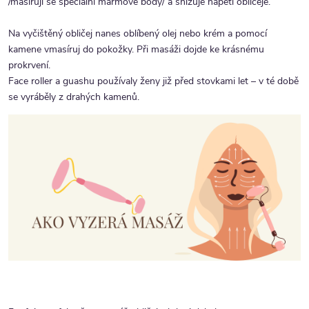
/masírují se speciální marmové body/ a snižuje napětí obličeje.
Na vyčištěný obličej nanes oblíbený olej nebo krém a pomocí
kamene vmasíruj do pokožky. Při masáži dojde ke krásnému
prokrvení.
Face roller a guashu používaly ženy již před stovkami let – v té době
se vyráběly z drahých kamenů.