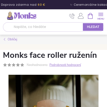
 Doprava zdarma nad
60 €
✨ Ceremoniálne kakao
Přejít na obsah
NÁKUPNÍ 
HLEDAT
Obličej
Monks face roller ruženín
Neohodnoceno
Podrobnosti hodnocení