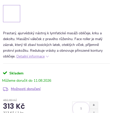
Prastarý, ajurvédský nástroj k lymfatické masáži obličeje, krku a
dekoltu. Masážní váleček z pravého růženínu. Face roller je malý
zázrak, který tě zbaví toxických latek, oteklých víček, příjemně
prokrví pokožku. Redukuje vrásky a obnovuje přirozené kontury
obličeje.
Detailní informace
Skladem
11.08.2026
Možnosti doručení
482,80 Kč
313 Kč
Měrná cena:
313 Kč / 1 ks