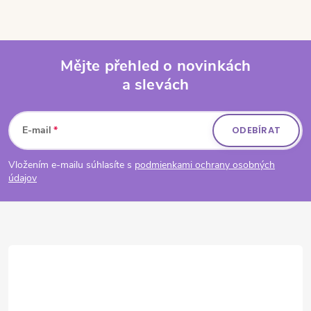
Mějte přehled o novinkách
a slevách
Zápatí
E-mail
ODEBÍRAT
Vložením e-mailu súhlasíte s
podmienkami ochrany osobných
údajov