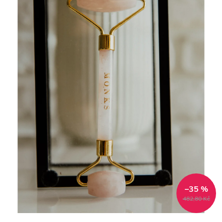
–35 %
482,80 Kč