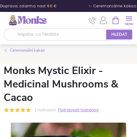
Doprava zdarma nad
60 €
✨ Ceremoniálne kakao 
Přejít na obsah
NÁKUPNÍ 
HLEDAT
Ceremoniální kakao
Monks Mystic Elixir -
Medicinal Mushrooms &
Cacao
1 hodnocení
Podrobnosti hodnocení