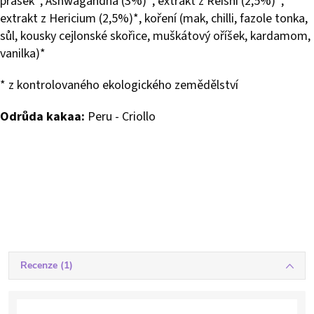
prášek*, Ashwagandha (3%)*, extrakt z Reishi (2,5%)*,
extrakt z Hericium (2,5%)*, koření (mak, chilli, fazole tonka,
sůl, kousky cejlonské skořice, muškátový oříšek, kardamom,
vanilka)*
* z kontrolovaného ekologického zemědělství
Odrůda kakaa:
Peru - Criollo
Recenze (1)