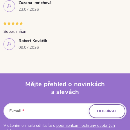
Zuzana Imrichová
23.07.2026
Super, mňam
Robert Kováčik
09.07.2026
Mějte přehled o novinkách
a slevách
Zápatí
E-mail
ODEBÍRAT
Vložením e-mailu súhlasíte s
podmienkami ochrany osobných