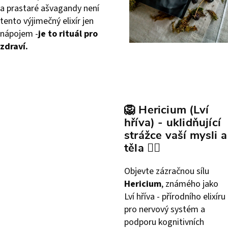
a prastaré ašvagandy není
tento výjimečný elixír jen
nápojem -
je to rituál pro
zdraví.
🦁
Hericium (Lví
hříva) - uklidňující
strážce vaší mysli a
těla
🧘‍♂️
Objevte zázračnou sílu
Hericium
, známého jako
Lví hříva - přírodního elixíru
pro nervový systém a
podporu kognitivních