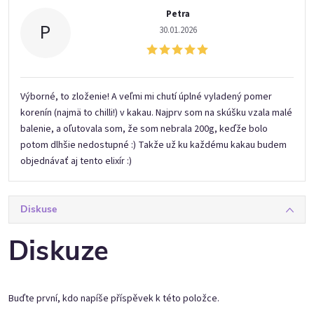
Výpis hodnocení
Petra
P
30.01.2026
Výborné, to zloženie! A veľmi mi chutí úplné vyladený pomer
korenín (najmä to chilli!) v kakau. Najprv som na skúšku vzala malé
balenie, a oľutovala som, že som nebrala 200g, keďže bolo
potom dlhšie nedostupné :) Takže už ku každému kakau budem
objednávať aj tento elixír :)
Diskuse
Diskuze
Buďte první, kdo napíše příspěvek k této položce.