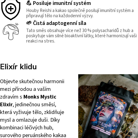
💪 Posiluje imunitní systém
Houby Reishi a kakao společně posilují imunitní systém a
připravují tělo na každodenní výzvy.
🌱 Čistá adaptogenní síla
Tato směs obsahuje více než 30 % polysacharidů z hub a
poskytuje vám silné bioaktivní látky, které harmonizují vaši
reakci na stres.
Elixír klidu
Objevte skutečnou harmonii
mezi přírodou a vaším
zdravím s
Monks Mystic
Elixir
, jedinečnou směsí,
která vyživuje tělo, zklidňuje
mysl a omlazuje duši. Díky
kombinaci léčivých hub,
surového peruánského kakaa