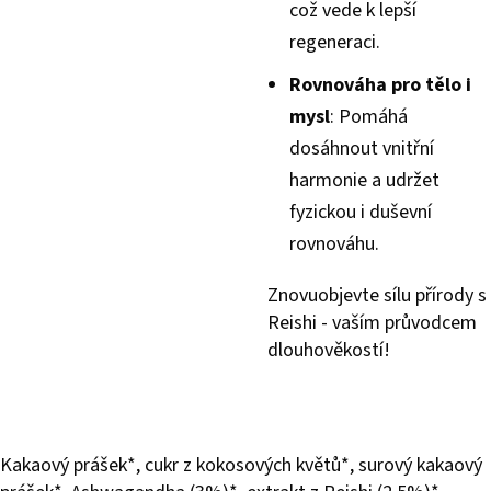
což vede k lepší
regeneraci.
Rovnováha pro tělo i
mysl
: Pomáhá
dosáhnout vnitřní
harmonie a udržet
fyzickou i duševní
rovnováhu.
Znovuobjevte sílu přírody s
Reishi - vaším průvodcem
dlouhověkostí!
Kakaový prášek*, cukr z kokosových květů*, surový kakaový