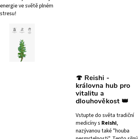
energie ve světě plném
stresu!
🍄
Reishi -
královna hub pro
vitalitu a
dlouhověkost
👑
Vstupte do světa tradiční
medicíny s
Reishi
,
nazývanou také "houba
nesmrtelnosti". Tento silný