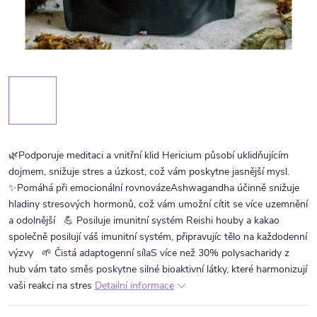
🌿Podporuje meditaci a vnitřní klid Hericium působí uklidňujícím
dojmem, snižuje stres a úzkost, což vám poskytne jasnější mysl.
✨Pomáhá při emocionální rovnovázeAshwagandha účinně snižuje
hladiny stresových hormonů, což vám umožní cítit se více uzemnění
a odolnější
💪 Posiluje imunitní systém Reishi houby a kakao
společně posilují váš imunitní systém, připravujíc tělo na každodenní
výzvy
🌱 Čistá adaptogenní sílaS více než 30% polysacharidy z
hub vám tato směs poskytne silné bioaktivní látky, které harmonizují
vaši reakci na stres
Detailní informace