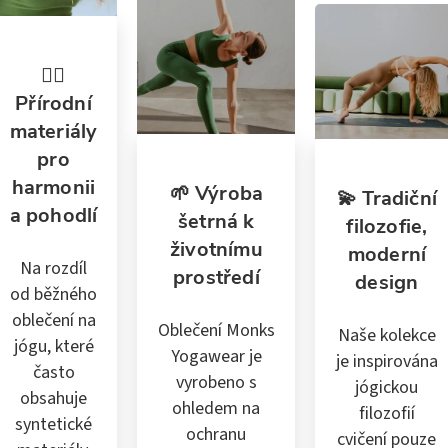
🧘‍♀️
Přírodní
materiály
pro
harmonii
🌱 Výroba
💫 Tradiční
a pohodlí
šetrná k
filozofie,
životnímu
moderní
Na rozdíl
prostředí
design
od běžného
oblečení na
Oblečení Monks
Naše kolekce
jógu, které
Yogawear je
je inspirována
často
vyrobeno s
jógickou
obsahuje
ohledem na
filozofií
syntetické
ochranu
cvičení pouze