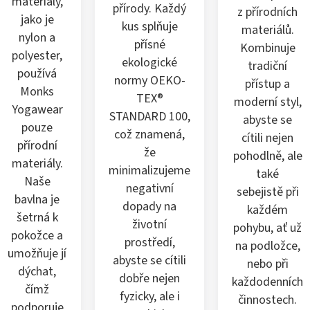
materiály,
přírody. Každý
z přírodních
jako je
kus splňuje
materiálů.
nylon a
přísné
Kombinuje
polyester,
ekologické
tradiční
používá
normy OEKO-
přístup a
Monks
TEX®
moderní styl,
Yogawear
STANDARD 100,
abyste se
pouze
což znamená,
cítili nejen
přírodní
že
pohodlně, ale
materiály.
minimalizujeme
také
Naše
negativní
sebejistě při
bavlna je
dopady na
každém
šetrná k
životní
pohybu, ať už
pokožce a
prostředí,
na podložce,
umožňuje jí
abyste se cítili
nebo při
dýchat,
dobře nejen
každodenních
čímž
fyzicky, ale i
činnostech.
podporuje