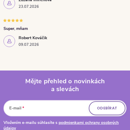
23.07.2026
Super, mňam
Robert Kováčik
09.07.2026
Mějte přehled o novinkách
a slevách
Zápatí
E-mail
ODEBÍRAT
Vložením e-mailu súhlasíte s
podmienkami ochrany osobných
údajov