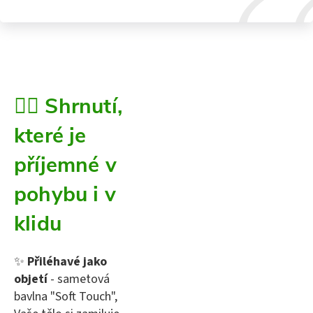
🧘‍♀️ Shrnutí,
které je
příjemné v
pohybu i v
klidu
✨
Přiléhavé jako
objetí
- sametová
bavlna "Soft Touch",