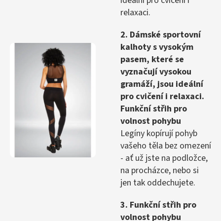
ideální pro cvičení i
relaxaci.
2. Dámské sportovní
kalhoty s vysokým
pasem, které se
vyznačují vysokou
gramáží, jsou ideální
pro cvičení i relaxaci.
Funkční střih pro
volnost pohybu
Legíny kopírují pohyb
vašeho těla bez omezení
- ať už jste na podložce,
na procházce, nebo si
jen tak oddechujete.
3. Funkční střih pro
volnost pohybu