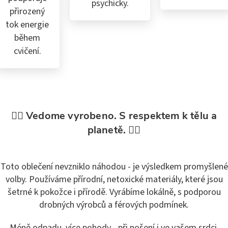
psychicky.
přirozený
tok energie
během
cvičení.
🧘‍♀️ Vedome vyrobeno. S respektem k tělu a
planetě. 🧘‍♀️
Toto oblečení nevzniklo náhodou - je výsledkem promyšlené
volby. Používáme přírodní, netoxické materiály, které jsou
šetrné k pokožce i přírodě. Vyrábíme lokálně, s podporou
drobných výrobců a férových podmínek.
Méně odpadu, více pohody - při nošení i ve vašem srdci.