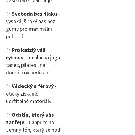
Vaše tělo si zamiluje
✨
Svoboda bez tlaku
-
vysoká, široký pas bez
gumy pro maximální
pohodlí
✨
Pro každý váš
rytmus
- ideální na jógu,
tanec, pilates i na
domácí nicnedělání
✨
Vědecký a férový
-
eticky získané,
udržitelné materiály
✨
Odstín, který vás
zahřeje
- Cappuccino:
Jemný tón, který se hodí