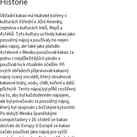
Historie
Obřadní kakao má hluboké kořeny v
kulturách Střední a Jižní Ameriky,
zejména v kulturách Inků, Mayů a
Aztéků. Tyto kultury uctívaly kakao jako
posvátný nápoj a používaly ho nejen
jako nápoj, ale také jako platidlo.
Aztékové v Mexiku považovali kakao za
jednu z nejdůležitějších plodin a
používali ho k rituálním účelům. Při
svých obřadech připravovali kakaový
nápoj zvaný xocolātl, který obsahoval
kakaové boby, vodu, chilli, koření a další
příchutě. Tento nápoj byl příliš rozšířený
na to, aby byl každodenním nápojem,
ale byl považován za posvátný nápoj,
který byl spojován s božskými bytostmi.
Po dobytí Mexika španělskými
conquistadory v 16. století se kakao
dostalo do Evropy. V Evropě se kakao
začalo používat jako nápoj pro vyšší