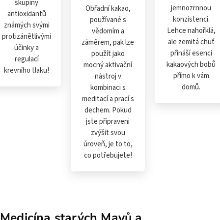
skupiny
jemnozrnnou
Obřadní kakao,
antioxidantů
konzistenci.
používané s
známých svými
Lehce nahořklá,
vědomím a
protizánětlivými
ale zemitá chuť
záměrem, pak lze
účinky a
přináší esenci
použít jako
regulací
kakaových bobů
mocný aktivační
krevního tlaku!
přímo k vám
nástroj v
domů.
kombinaci s
meditací a prací s
dechem. Pokud
jste připraveni
zvýšit svou
úroveň, je to to,
co potřebujete!
Medicína starých Mayů a