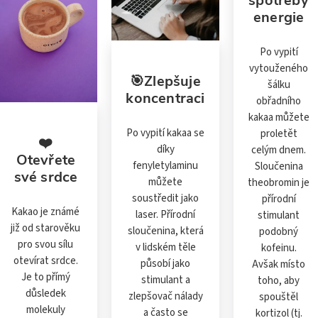
spotřeby
energie
Po vypití
vytouženého
🎯Zlepšuje
šálku
koncentraci
obřadního
kakaa můžete
Po vypití kakaa se
proletět
❤️
díky
celým dnem.
Otevřete
fenyletylaminu
Sloučenina
své srdce
můžete
theobromin je
soustředit jako
přírodní
Kakao je známé
laser. Přírodní
stimulant
již od starověku
sloučenina, která
podobný
pro svou sílu
v lidském těle
kofeinu.
otevírat srdce.
působí jako
Avšak místo
Je to přímý
stimulant a
toho, aby
důsledek
zlepšovač nálady
spouštěl
molekuly
a často se
kortizol (tj.