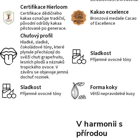
Certifikace Hierloom
Kakao ecxelence
Certifikace dědičného
kakaa označuje tradiční,
Bronzová medaile Cacao
původní odrůdy kakaa
of Excellence
pěstované po generace.
Chuťový profil
Hladké, sladké,
čokoládové tóny, které
plynule přecházejí do
Sladkost
svěží chuti grapefruitu,
Příjemné ovocné tóny
lesních plodů a náznaků
tropického ovoce. V
závěru se objevuje jemná
dochuť rozinek.
Sladkost
Forma koky
Příjemné ovocné tóny
Větší nepravidelné kusy
V harmonii s
přírodou