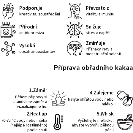
Podporuje
Převzato z
kreativita, soustředění
vitalitu a imunitu
Přírodní
Snižuje
antidepresiva
stres a napětí
Zmírňuje
Vysoká
Příznaky PMS a
obsah antioxidantov
menstruační bolesti
Příprava obřadního kakaa
1.Záměr
4.Zalejeme
Během přípravy si
Nalijte ohřátou vodu nebo
stanovíme záměr a
mléko.
vizualizujeme ho.
2.Heat up
5.Whisk
70-75 °C vody nebo mléka
Vyšlehejte metličku,
(nejlépe rostlinného)
abyste vytvořili pěknou
podle chuti
pěnu