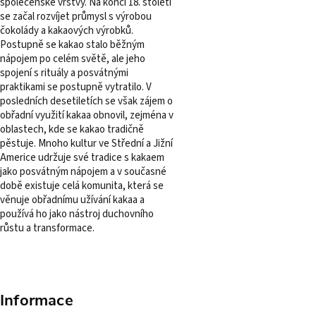
společenské vrstvy. Na konci 18. století
se začal rozvíjet průmysl s výrobou
čokolády a kakaových výrobků.
Postupně se kakao stalo běžným
nápojem po celém světě, ale jeho
spojení s rituály a posvátnými
praktikami se postupně vytratilo. V
posledních desetiletích se však zájem o
obřadní využití kakaa obnovil, zejména v
oblastech, kde se kakao tradičně
pěstuje. Mnoho kultur ve Střední a Jižní
Americe udržuje své tradice s kakaem
jako posvátným nápojem a v současné
době existuje celá komunita, která se
věnuje obřadnímu užívání kakaa a
používá ho jako nástroj duchovního
růstu a transformace.
Informace