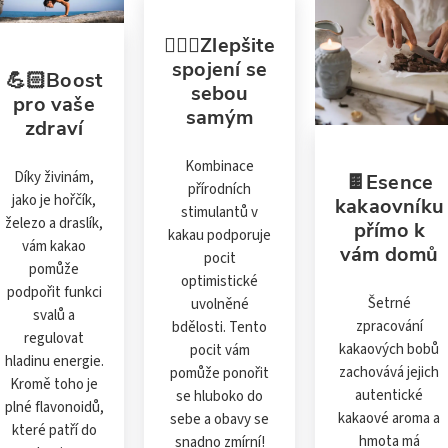
🧘🏼‍♂️Zlepšite
spojení se
💪🏻Boost
sebou
pro vaše
samým
zdraví
Kombinace
Díky živinám,
🍫Esence
přírodních
jako je hořčík,
kakaovníku
stimulantů v
železo a draslík,
přímo k
kakau podporuje
vám kakao
vám domů
pocit
pomůže
optimistické
podpořit funkci
Šetrné
uvolněné
svalů a
zpracování
bdělosti. Tento
regulovat
kakaových bobů
pocit vám
hladinu energie.
zachovává jejich
pomůže ponořit
Kromě toho je
autentické
se hluboko do
plné flavonoidů,
kakaové aroma a
sebe a obavy se
které patří do
hmota má
snadno zmírní!