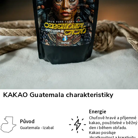
KAKAO Guatemala charakteristiky
Energie
Chuťově hravé a příjemné
Původ
kakao, použitelné v běžný
Guatemala - Izabal
den i během obřadu.
Kakao posiluje
zkratkovitost a kreativitu.