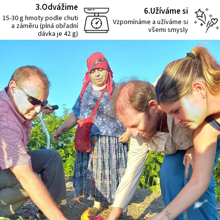
3.Odvážime
6.Užíváme si
15-30 g hmoty podle chuti
Vzpomínáme a užíváme si
a záměru (plná obřadní
všemi smysly
dávka je 42 g)