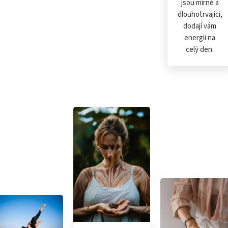
jsou mírné a
dlouhotrvající,
dodají vám
energii na
celý den.