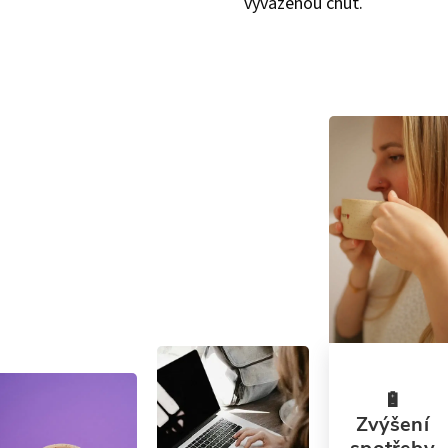
vyváženou chuť.
🔋
Zvýšení