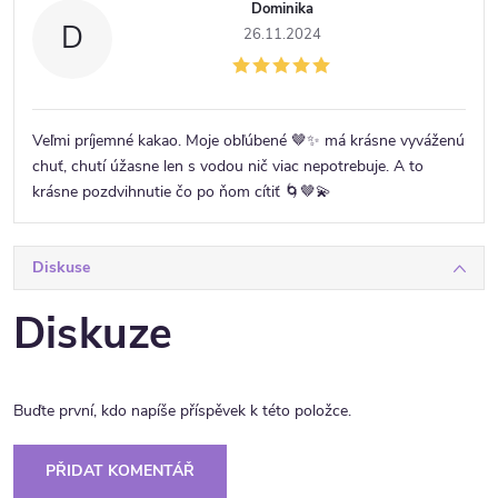
Dominika
D
26.11.2024
Veľmi príjemné kakao. Moje obľúbené 🤎✨ má krásne vyváženú
chuť, chutí úžasne len s vodou nič viac nepotrebuje. A to
krásne pozdvihnutie čo po ňom cítiť 🌀🤎💫
Diskuse
Diskuze
Buďte první, kdo napíše příspěvek k této položce.
PŘIDAT KOMENTÁŘ