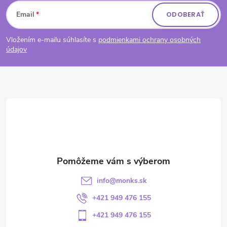
Zápätie
Email
ODOBERAŤ
Vložením e-mailu súhlasíte s
podmienkami ochrany osobných
údajov
info
@
monks.sk
+421 949 476 155
+421 949 476 155