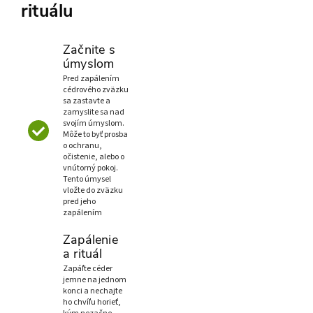
rituálu
Začnite s
úmyslom
Pred zapálením
cédrového zväzku
sa zastavte a
zamyslite sa nad
svojím úmyslom.
Môže to byť prosba
o ochranu,
očistenie, alebo o
vnútorný pokoj.
Tento úmysel
vložte do zväzku
pred jeho
zapálením
Zapálenie
a rituál
Zapáľte céder
jemne na jednom
konci a nechajte
ho chvíľu horieť,