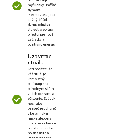
nechať svoje
myšlienky unášať
dymom.
Predstavte si, ako
každý dúšok
dymu odnáša
starosti a otvára
priestor pre nové
začiatky a
pozitívnu energiu
Uzavretie
rituálu
Keď pocítite, že
váš rituál je
kompletný
poďakujte sa
prírodným silám
za ich ochranu a
očistenie. Zväzok
nechajte
bezpečne dohoreť
v keramickej
miske alebo na
inom nehorľavom
podklade, alebo
ho zhasnite a