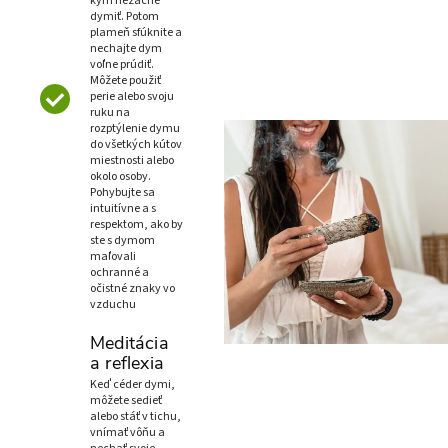
kým nezačne
dymiť. Potom
plameň sfúknite a
nechajte dym
voľne prúdiť.
Môžete použiť
perie alebo svoju
ruku na
rozptýlenie dymu
do všetkých kútov
miestnosti alebo
okolo osoby.
Pohybujte sa
intuitívne a s
respektom, ako by
ste s dymom
maľovali
ochranné a
očistné znaky vo
vzduchu
Meditácia
a reflexia
Keď céder dymi,
môžete sedieť
alebo stáť v tichu,
vnímať vôňu a