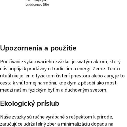
uschovajte pre
budúce použitie.
Upozornenia a použitie
Používanie vykurovacieho zväzku je svätým aktom, ktorý
nás pripája k pradávnym tradíciám a energii Zeme. Tento
rituál nie je len o fyzickom čistení priestoru alebo aury, je to
cesta k vnútornej harmónii, kde dym z pôsobí ako most
medzi našim fyzickým bytím a duchovným svetom.
Ekologický prísľub
Naše zväzky sú ručne vyrábané s rešpektom k prírode,
zaručujúce udržateľný zber a minimalizáciu dopadu na