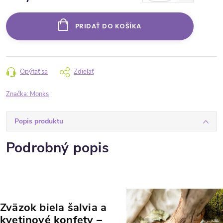
Jednotková cena:
PRIDAŤ DO KOŠÍKA
Opýtať sa
Zdieľať
Značka:
Monks
Popis produktu
Podrobný popis
Zväzok biela šalvia a
kvetinové konfety
–