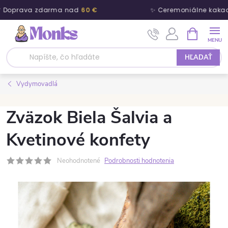
 Doprava zdarma nad
60 €
✨ Ceremoniálne kakao
Prejsť na obsah
NÁKUPNÝ
HĽADAŤ
Vydymovadlá
Zväzok Biela Šalvia a
Kvetinové konfety
Neohodnotené
Podrobnosti hodnotenia