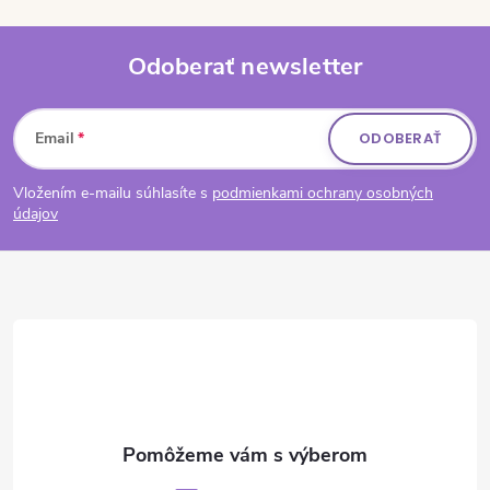
Odoberať newsletter
Zápätie
Email
ODOBERAŤ
Vložením e-mailu súhlasíte s
podmienkami ochrany osobných
údajov