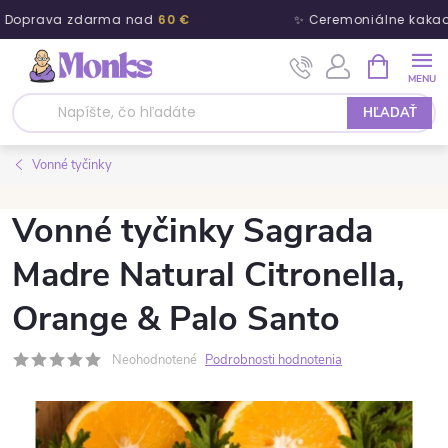
 Doprava zdarma nad
60 €
✨ Ceremoniálne kakao
Prejsť na obsah
NÁKUPNÝ
HĽADAŤ
Vonné tyčinky
Vonné tyčinky Sagrada
Madre Natural Citronella,
Orange & Palo Santo
Neohodnotené
Podrobnosti hodnotenia