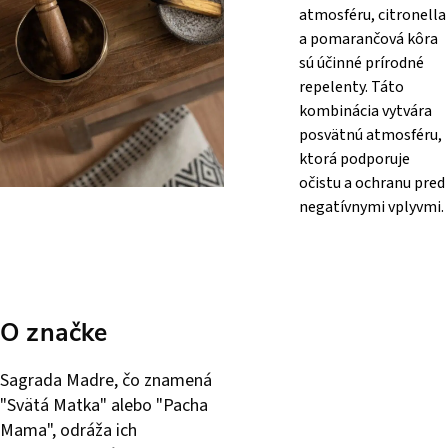
atmosféru, citronella
a pomarančová kôra
sú účinné prírodné
repelenty. Táto
kombinácia vytvára
posvätnú atmosféru,
ktorá podporuje
očistu a ochranu pred
negatívnymi vplyvmi.
O značke
Sagrada Madre, čo znamená
"Svätá Matka" alebo "Pacha
Mama", odráža ich