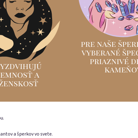
u.
antov a šperkov vo svete.