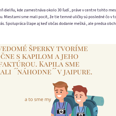
 dielňu, kde zamestnáva okolo 30 ľudí , práve v centre tohto mes
u. Miestami sme mali pocit, že tie temné uličky sú posledné čo v t
 vás. Spolupráca šlape aj keď občas dodanie mešká , ale predsa obchod