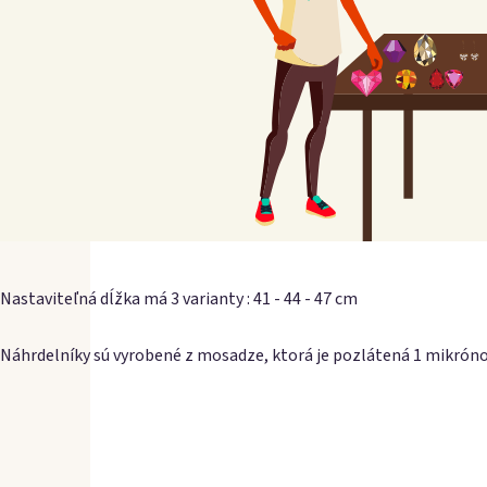
Nastaviteľná dĺžka má 3 varianty : 41 - 44 - 47 cm
Náhrdelníky sú vyrobené z mosadze, ktorá je pozlátená 1 mikrón