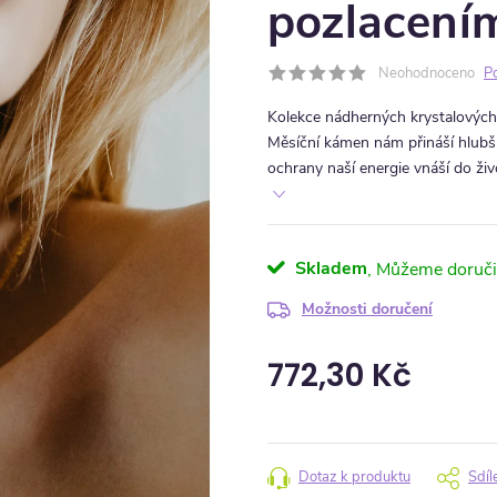
pozlacení
Neohodnoceno
P
Kolekce nádherných krystalových
Měsíční kámen nám přináší hlubší
ochrany naší energie vnáší do ži
Skladem
Možnosti doručení
772,30 Kč
Měrná cena:
Dotaz k produktu
Sdíl