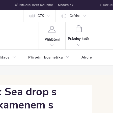
🍃 Rituals over Routine — Monks.sk
⚡ Doručen
Vrátenie tovaru
CZK
Čeština
NÁKUPNÍ KOŠÍK
Prázdný košík
Přihlášení
itace
Přírodní kosmetika
Akcie
Harm
 Sea drop s
 kamenem s