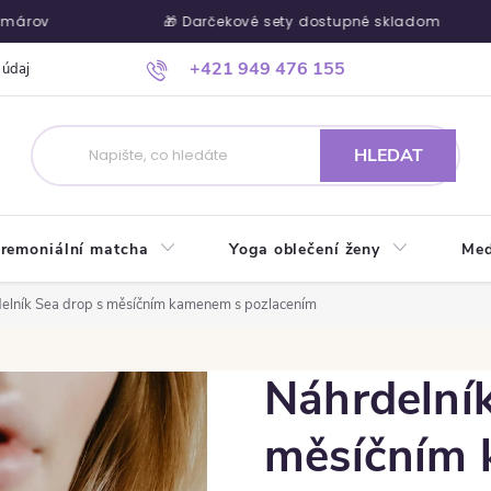
árov
🎁 Darčekové sety dostupné skladom
+421 949 476 155
 údajů
Ako nakupovať
Kontakty
Blog
Kde nás nájdete
HLEDAT
remoniální matcha
Yoga oblečení ženy
Med
elník Sea drop s měsíčním kamenem s pozlacením
Náhrdelník
měsíčním