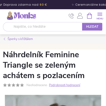
 Doprava zdarma nad
60 €
✨ Ceremoniálne kaka
Přejít na obsah
NÁKUPNÍ 
HLEDAT
Šperky s křišťálem
Náhrdelník Feminine
Triangle se zeleným
achátem s pozlacením
Neohodnoceno
Podrobnosti hodnocení