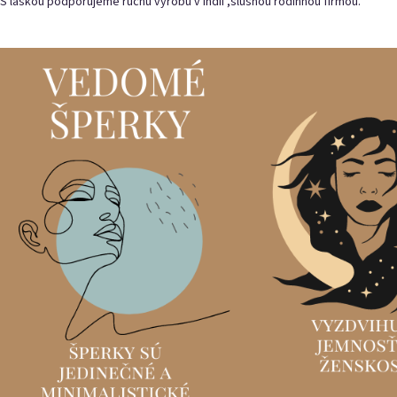
S láskou podporujeme ručnú výrobu v Indii ,slušnou rodinnou firmou.