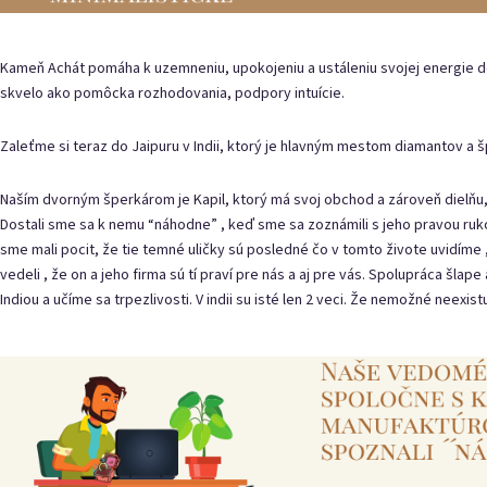
Kameň Achát pomáha k uzemneniu, upokojeniu a ustáleniu svojej energie 
skvelo ako pomôcka rozhodovania, podpory intuície.
Zaleťme si teraz do Jaipuru v Indii, ktorý je hlavným mestom diamantov a 
Naším dvorným šperkárom je Kapil, ktorý má svoj obchod a zároveň dielňu,
Dostali sme sa k nemu “náhodne” , keď sme sa zoznámili s jeho pravou ruko
sme mali pocit, že tie temné uličky sú posledné čo v tomto živote uvidíme
vedeli , že on a jeho firma sú tí praví pre nás a aj pre vás. Spolupráca šl
Indiou a učíme sa trpezlivosti. V indii su isté len 2 veci. Že nemožné neexistu