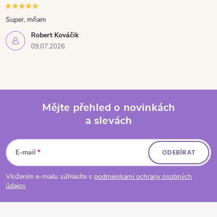
Super, mňam
Robert Kováčik
09.07.2026
Mějte přehled o novinkách
a slevách
Zápatí
E-mail
ODEBÍRAT
Vložením e-mailu súhlasíte s
podmienkami ochrany osobných
údajov