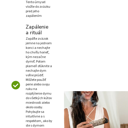
Tento úmysel
vložte do zväzku
pred jeho
zapálením
Zapálenie
a rituál
Zapáľte zväzok
jemne na jednom
konci a nechajte
ho chvíľu horieť,
kým nezačne
dymiť. Potom
plameň sfúknite a
nechajte dym
voľne prúdiť.
Môžete použiť
perie alebo svoju
ruku na
rozptýlenie dymu
do všetkých kútov
miestnosti alebo
okolo osoby.
Pohybujte sa
intuitívne a s
respektom, ako by
ste s dymom