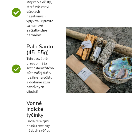
Majsterka očisty,
ktorá vás zbaví
všetkých
negatívnych
vplyvov. Pripravte
sa na nové
začiatky plné
harmónie
Palo Santo
(45-55g)
Toto posvätné
drevo prináša
svetlo do každého
kúta vašej duše.
Ideálne na očistu
a dodanie extra
pozitívnych
vibrácií
Vonné
indické
tyčinky
Dodajte svojmu
rituálu exotický
nádych s vôňou