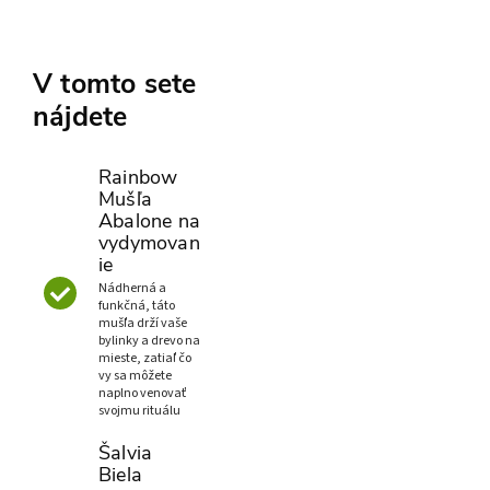
V tomto sete
nájdete
Rainbow
Mušľa
Abalone na
vydymovan
ie
Nádherná a
funkčná, táto
mušľa drží vaše
bylinky a drevo na
mieste, zatiaľ čo
vy sa môžete
naplno venovať
svojmu rituálu
Šalvia
Biela