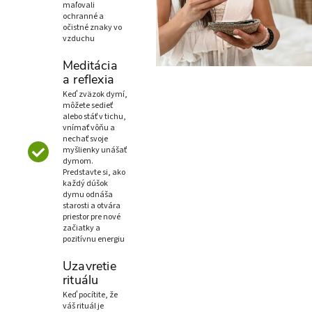
maľovali
ochranné a
očistné znaky vo
vzduchu
Meditácia
a reflexia
Keď zväzok dymí,
môžete sedieť
alebo stáť v tichu,
vnímať vôňu a
nechať svoje
myšlienky unášať
dymom.
Predstavte si, ako
každý dúšok
dymu odnáša
starosti a otvára
priestor pre nové
začiatky a
pozitívnu energiu
Uzavretie
rituálu
Keď pocítite, že
váš rituál je