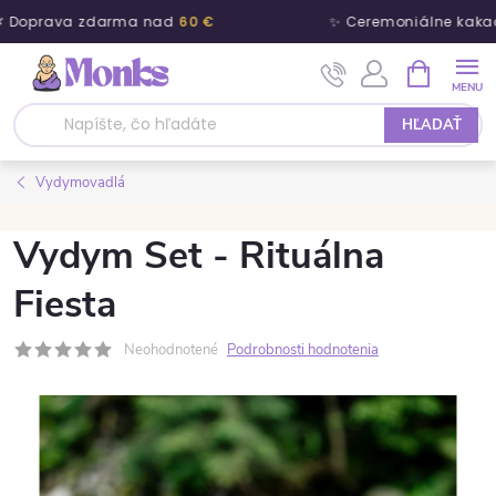
 Doprava zdarma nad
60 €
✨ Ceremoniálne kakao
Prejsť na obsah
NÁKUPNÝ
HĽADAŤ
Vydymovadlá
Vydym Set - Rituálna
Fiesta
Neohodnotené
Podrobnosti hodnotenia