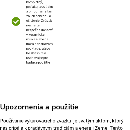
kompletný,
poďakujte zväzku
a prírodným silám
za ich ochranu a
očistenie. Zväzok
nechajte
bezpečne dohoreť
v keramickej
miske alebo na
inom nehorľavom
podklade, alebo
ho zhasnite a
uschovajte pre
budúce použitie
Upozornenia a použitie
Používanie vykurovacieho zväzku je svätým aktom, ktorý
nás pripája k pradávnym tradíciám a energii Zeme. Tento