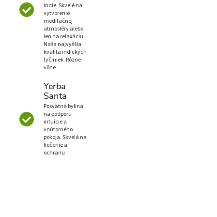
Indie. Skvelé na
vytvorenie
meditačnej
atmosféry alebo
len na relaxáciu.
Naša najvyššia
kvalita indických
tyčiniek. Rôzne
vône
Yerba
Santa
Posvätná bylina
na podporu
intuície a
vnútorného
pokoja. Skvelá na
liečenie a
ochranu