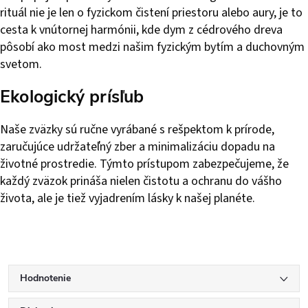
rituál nie je len o fyzickom čistení priestoru alebo aury, je to
cesta k vnútornej harmónii, kde dym z cédrového dreva
pôsobí ako most medzi našim fyzickým bytím a duchovným
svetom.
Ekologický prísľub
Naše zväzky sú ručne vyrábané s rešpektom k prírode,
zaručujúce udržateľný zber a minimalizáciu dopadu na
životné prostredie. Týmto prístupom zabezpečujeme, že
každý zväzok prináša nielen čistotu a ochranu do vášho
života, ale je tiež vyjadrením lásky k našej planéte.
Hodnotenie