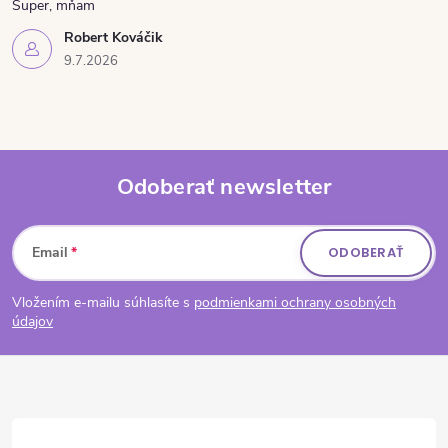
Super, mňam
Robert Kováčik
9.7.2026
Odoberať newsletter
Zápätie
Email
ODOBERAŤ
Vložením e-mailu súhlasíte s
podmienkami ochrany osobných
údajov