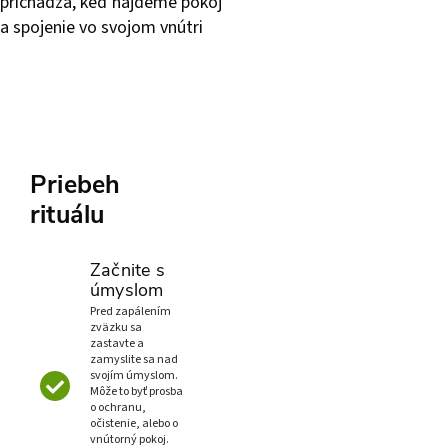
prichádza, keď nájdeme pokoj
a spojenie vo svojom vnútri
Priebeh
rituálu
Začnite s
úmyslom
Pred zapálením
zväzku sa
zastavte a
zamyslite sa nad
svojím úmyslom.
Môže to byť prosba
o ochranu,
očistenie, alebo o
vnútorný pokoj.