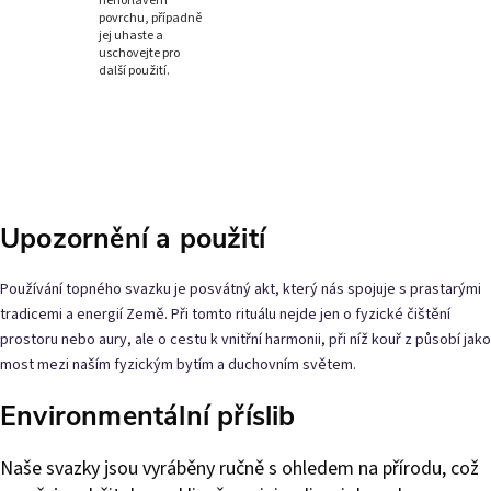
nehořlavém
povrchu, případně
jej uhaste a
uschovejte pro
další použití.
Upozornění a použití
Používání topného svazku je posvátný akt, který nás spojuje s prastarými
tradicemi a energií Země. Při tomto rituálu nejde jen o fyzické čištění
prostoru nebo aury, ale o cestu k vnitřní harmonii, při níž kouř z působí jako
most mezi naším fyzickým bytím a duchovním světem.
Environmentální příslib
Naše svazky jsou vyráběny ručně s ohledem na přírodu, což