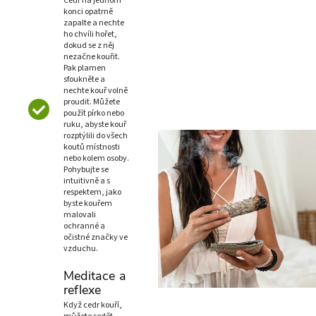
Cedr na jednom
konci opatrně
zapalte a nechte
ho chvíli hořet,
dokud se z něj
nezačne kouřit.
Pak plamen
sfoukněte a
nechte kouř volně
proudit. Můžete
použít pírko nebo
ruku, abyste kouř
rozptýlili do všech
koutů místnosti
nebo kolem osoby.
Pohybujte se
intuitivně a s
respektem, jako
byste kouřem
malovali
ochranné a
očistné značky ve
vzduchu.
Meditace a
reflexe
Když cedr kouří,