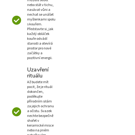
můžete sedět
nebo stát v tichu,
nasávat vůni a
nechat se unášet
myšlenkami spolu
s kouřem.
Představte si, jak
každý obláček
kouře odvádí
starosti a otevírá
prostor pro nové
začátky a
pozitivní energii.
Uzavření
rituálu
Až budete mít
pocit, že je rituál
dokončen,
poděkujte
přírodním silám
za jejich ochranu
a očistu. Svazek
nechte bezpečně
shořet v
keramické misce
nebo na jiném