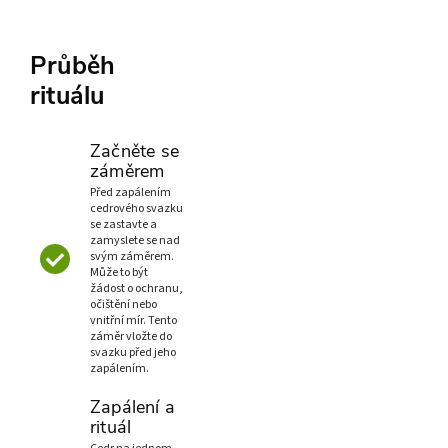
Průběh
rituálu
Začněte se
záměrem
Před zapálením
cedrového svazku
se zastavte a
zamyslete se nad
svým záměrem.
Může to být
žádost o ochranu,
očištění nebo
vnitřní mír. Tento
záměr vložte do
svazku před jeho
zapálením.
Zapálení a
rituál