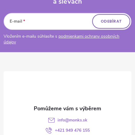
a slevách
Zápatí
E-mail
ODEBÍRAT
Vložením e-mailu súhlasíte s
podmienkami ochrany osobných
údajov
info
@
monks.sk
+421 949 476 155