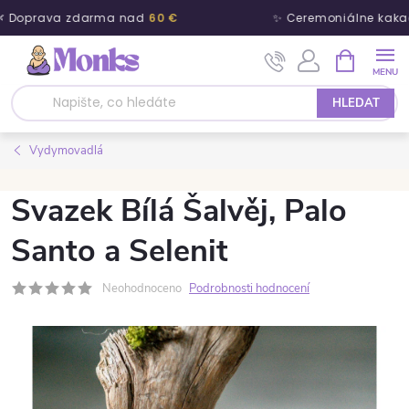
 Doprava zdarma nad
60 €
✨ Ceremoniálne kakao
Přejít na obsah
NÁKUPNÍ 
HLEDAT
Vydymovadlá
Svazek Bílá Šalvěj, Palo
Santo a Selenit
Neohodnoceno
Podrobnosti hodnocení