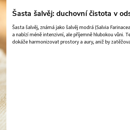
Šasta šalvěj: duchovní čistota v o
Šasta šalvěj, známá jako šalvěj modrá (Salvia Farinac
a nabízí méně intenzivní, ale příjemně hlubokou vůni. T
dokáže harmonizovat prostory a aury, aniž by zatěžova