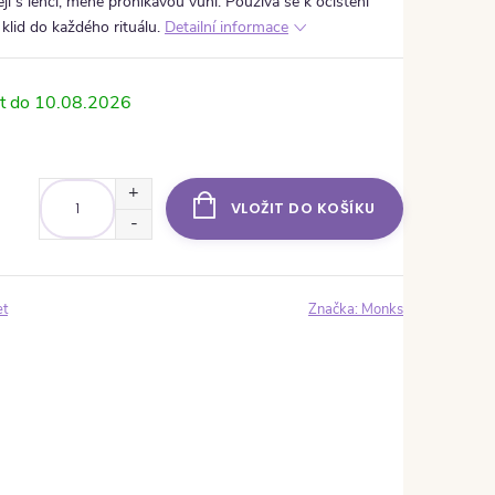
ěji s lehčí, méně pronikavou vůní. Používá se k očištění
 klid do každého rituálu.
Detailní informace
10.08.2026
VLOŽIT DO KOŠÍKU
et
Značka:
Monks