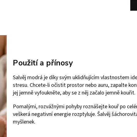
Použití a přínosy
Salvěj modrá je díky svým uklidňujícím vlastnostem ideá
stresu. Chcete-li očistit prostor nebo auru, zapalte k
jej jemně vyfoukněte, aby se z něj začalo jemně kouřit.
Pomalými, rozvážnými pohyby roznášejte kouř po celém
veškerá negativní energie rozptyluje. Šalvěj šáchorovi
myšlenek.