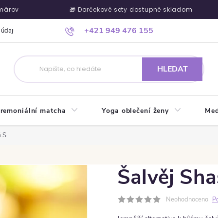
🎁 Darčekové sety dostupné skladom
+421 949 476 155
 údajů
Ako nakupovať
Kontakty
Blog
Kde nás nájdete
HLEDAT
remoniální matcha
Yoga oblečení ženy
Med
á S
Šalvěj Sh
Neohodnoceno
P