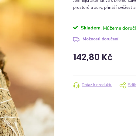
Jemnější alternativa k bílému šalv
prostorů a aury, přináší svěžest a
Skladem
Možnosti doručení
142,80 Kč
Měrná cena:
Dotaz k produktu
Sdíl