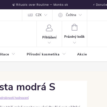
🍃 Rituals over Routine — Monks.sk
⚡ Doručenie na
Vrátenie tovaru
CZK
Čeština
NÁKUPNÍ KOŠÍK
Prázdný košík
Přihlášení
itace
Přírodní kosmetika
Akcie
Harm
asta modrá S
odrobnosti hodnocení