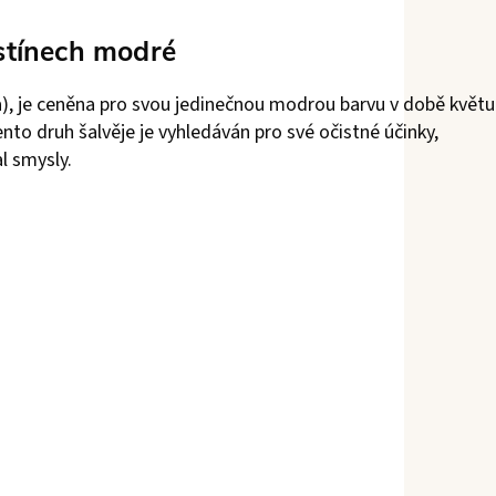
dstínech modré
ea), je ceněna pro svou jedinečnou modrou barvu v době květu
ento druh šalvěje je vyhledáván pro své očistné účinky,
l smysly.