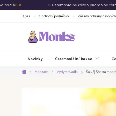
d
60 €
✨ Ceremoniálne kakao priamo od farmárov
Přejít na obsah
O nás
Obchodní podmínky
Zásady ochrany osobních
Novinky
Ceremoniální kakao
Ce
Meditace
Vydymovadlá
Šalvěj Shasta modr
Domů