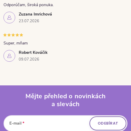
Odporúčam, široká ponuka.
Zuzana Imrichová
23.07.2026
Super, mňam
Robert Kováčik
09.07.2026
Mějte přehled o novinkách
a slevách
Zápatí
E-mail
ODEBÍRAT