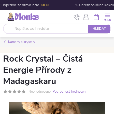
 Doprava zdarma nad
60 €
✨ Ceremoniálne kakao
Přejít na obsah
NÁKUPNÍ 
HLEDAT
Kameny a krystaly
Rock Crystal – Čistá
Energie Přírody z
Madagaskaru
Neohodnoceno
Podrobnosti hodnocení