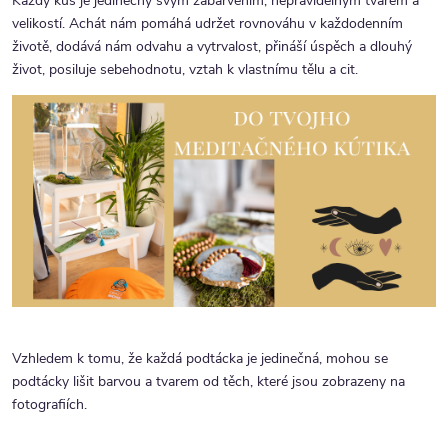
Každý kus je jedinečný svým zabarvením, nepravidelným tvarem a
velikostí. Achát nám pomáhá udržet rovnováhu v každodenním
životě, dodává nám odvahu a vytrvalost, přináší úspěch a dlouhý
život, posiluje sebehodnotu, vztah k vlastnímu tělu a cit.
Vzhledem k tomu, že každá podtácka je jedinečná, mohou se
podtácky lišit barvou a tvarem od těch, které jsou zobrazeny na
fotografiích.