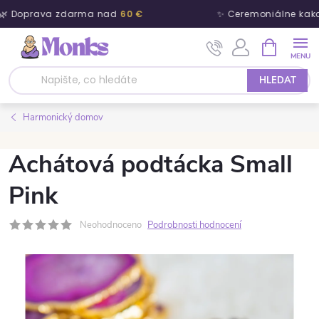
🌿 Doprava zdarma nad
60 €
✨ Ceremoniálne kaka
Přejít na obsah
NÁKUPNÍ 
HLEDAT
Harmonický domov
Achátová podtácka Small
Pink
Neohodnoceno
Podrobnosti hodnocení