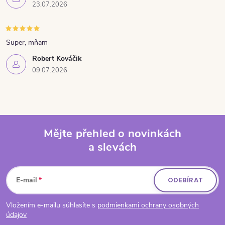
23.07.2026
Super, mňam
Robert Kováčik
09.07.2026
Mějte přehled o novinkách
a slevách
Zápatí
E-mail
ODEBÍRAT
Vložením e-mailu súhlasíte s
podmienkami ochrany osobných
údajov